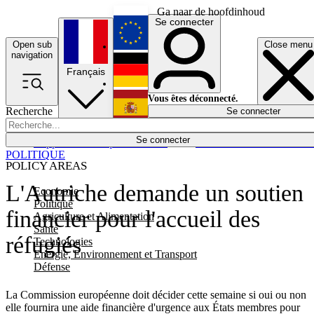
Ga naar de hoofdinhoud
Se connecter
Open sub
Close menu
English
navigation
Français
Deutsch
Vous êtes déconnecté.
Recherche
Se connecter
Español
Lumières éteintes
Se connecter
Rapporteur
Politique
Économie
Newsletters
Evénements
Em
POLITIQUE
POLICY AREAS
L'Autriche demande un soutien
Economie
Politique
financier pour l'accueil des
Agriculture et Alimentation
Santé
réfugiés
Technologies
Energie, Environnement et Transport
Défense
La Commission européenne doit décider cette semaine si oui ou non
elle fournira une aide financière d'urgence aux États membres pour