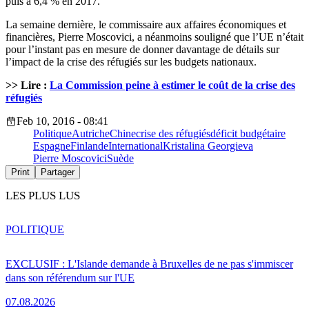
puis à 6,4 % en 2017.
La semaine dernière, le commissaire aux affaires économiques et
financières, Pierre Moscovici, a néanmoins souligné que l’UE n’était
pour l’instant pas en mesure de donner davantage de détails sur
l’impact de la crise des réfugiés sur les budgets nationaux.
>> Lire :
La Commission peine à estimer le coût de la crise des
réfugiés
Feb 10, 2016 - 08:41
Politique
Autriche
Chine
crise des réfugiés
déficit budgétaire
Espagne
Finlande
International
Kristalina Georgieva
Pierre Moscovici
Suède
Print
Partager
LES PLUS LUS
POLITIQUE
EXCLUSIF : L'Islande demande à Bruxelles de ne pas s'immiscer
dans son référendum sur l'UE
07.08.2026