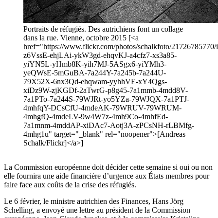
Portraits de réfugiés. Des autrichiens font un collage
dans la rue. Vienne, octobre 2015 [<a
href="https://www.flickr.com/photos/schalkfoto/21726785770/in
z6VssE-ehjLAi-ykW3gd-ehqvKJ-a4cfz7-xs3a85-
yiYN5L-yHmb8K-yih7MJ-5ASgx6-yiYMh3-
yeQWsE-5mGuBA-7a244Y-7a245b-7a244U-
79X52X-6nx3Qd-ehqwam-yyhhVE-xY4Qgs-
xiDz9W-zjKGDf-2aTwrG-p8g45-7a1mmb-4mdd8V-
7a1PTo-7a244S-79WJRt-yo5YZa-79WJQX-7a1PTJ-
4mhfqY-DCsCfU-4mdeAK-79WRUV-79WRUM-
4mhgfQ-4mdeLV-9w4W7z-4mh9Co-4mhfEd-
7a1mnm-4mddAP-xiDAc7-Aotj3A-zPCsNH-rLBMfg-
4mhg1u" target="_blank" rel="noopener">[Andreas
Schalk/Flickr]</a>]
La Commission européenne doit décider cette semaine si oui ou non
elle fournira une aide financière d’urgence aux États membres pour
faire face aux coûts de la crise des réfugiés.
Le 6 février, le ministre autrichien des Finances, Hans Jörg
Schelling, a envoyé une lettre au président de la Commission