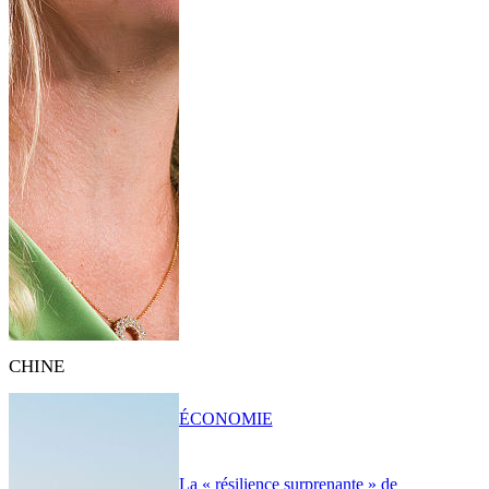
CHINE
ÉCONOMIE
La « résilience surprenante » de