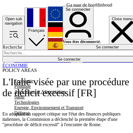
Ga naar de hoofdinhoud
Se connecter
Open sub
Close menu
English
navigation
Français
Deutsch
Vous êtes déconnecté.
Recherche
Se connecter
Español
Lumières éteintes
Se connecter
Rapporteur
Politique
Économie
Newsletters
Evénements
Em
ÉCONOMIE
POLICY AREAS
L'Italie visée par une procédure
Economie
Politique
de déficit excessif [FR]
Agriculture et Alimentation
Santé
Technologies
Energie, Environnement et Transport
Défense
En adoptant un rapport critique sur l'état des finances publiques
italiennes, la Commission a déclenché la première étape d'une
"procédure de déficit excessif" à l'encontre de Rome.