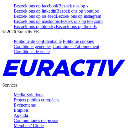
Bezoek ons op facebook
Bezoek ons op x
Bezoek ons op linkedin
Bezoek ons op youtube
Bezoek ons op rss-feed
Bezoek ons op instagram
Bezoek ons op mastodon
Bezoek ons op telegram
Bezoek ons op bluesky
Bezoek ons op threads
©
2026
Euractiv FR
Politique de confidentialité
Politique cookies
Conditions générales
Conditions d’abonnement
Conditions de vente
Services
Media Solutions
Projets publics européens
Evénements
Emplois
Agenda
Communiqués de presse
Members’ Circle