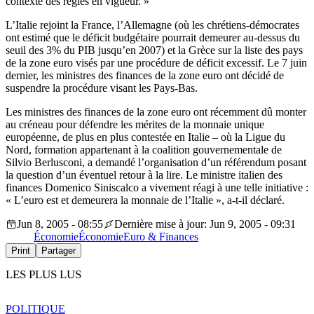
contexte des règles en vigueur. »
L’Italie rejoint la France, l’Allemagne (où les chrétiens-démocrates
ont estimé que le déficit budgétaire pourrait demeurer au-dessus du
seuil des 3% du PIB jusqu’en 2007) et la Grèce sur la liste des pays
de la zone euro visés par une procédure de déficit excessif. Le 7 juin
dernier, les ministres des finances de la zone euro ont décidé de
suspendre la procédure visant les Pays-Bas.
Les ministres des finances de la zone euro ont récemment dû monter
au créneau pour défendre les mérites de la monnaie unique
européenne, de plus en plus contestée en Italie – où la Ligue du
Nord, formation appartenant à la coalition gouvernementale de
Silvio Berlusconi, a demandé l’organisation d’un référendum posant
la question d’un éventuel retour à la lire. Le ministre italien des
finances Domenico Siniscalco a vivement réagi à une telle initiative :
« L’euro est et demeurera la monnaie de l’Italie », a-t-il déclaré.
Jun 8, 2005 - 08:55
Dernière mise à jour: Jun 9, 2005 - 09:31
Économie
Économie
Euro & Finances
Print
Partager
LES PLUS LUS
POLITIQUE