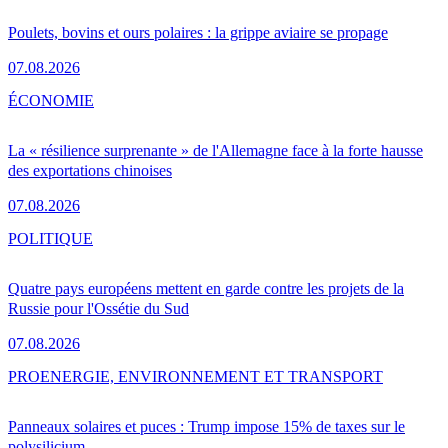
Poulets, bovins et ours polaires : la grippe aviaire se propage
07.08.2026
ÉCONOMIE
La « résilience surprenante » de l'Allemagne face à la forte hausse
des exportations chinoises
07.08.2026
POLITIQUE
Quatre pays européens mettent en garde contre les projets de la
Russie pour l'Ossétie du Sud
07.08.2026
PRO
ENERGIE, ENVIRONNEMENT ET TRANSPORT
Panneaux solaires et puces : Trump impose 15% de taxes sur le
polysilicium