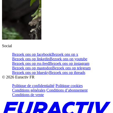
Social
Bezoek ons op facebook
Bezoek ons op x
Bezoek ons op linkedin
Bezoek ons op youtube
Bezoek ons op rss-feed
Bezoek ons op instagram
Bezoek ons op mastodon
Bezoek ons op telegram
Bezoek ons op bluesky
Bezoek ons op threads
©
2026
Euractiv FR
Politique de confidentialité
Politique cookies
Conditions générales
Conditions d’abonnement
Conditions de vente