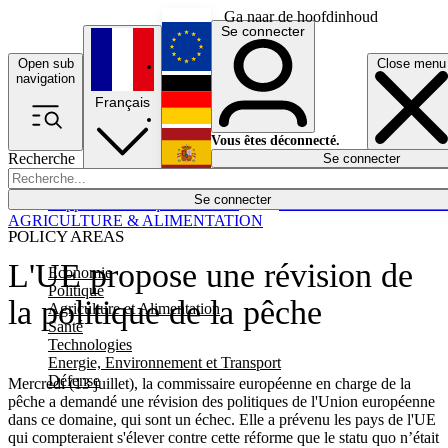
Ga naar de hoofdinhoud
Se connecter
Open sub
Close menu
English
navigation
Français
Deutsch
Vous êtes déconnecté.
Recherche
Se connecter
Español
Lumières éteintes
Se connecter
Rapporteur
Politique
Économie
Newsletters
Evénements
Em
AGRICULTURE & ALIMENTATION
POLICY AREAS
L'UE propose une révision de
Economie
Politique
la politique de la pêche
Agriculture et Alimentation
Santé
Technologies
Energie, Environnement et Transport
Défense
Mercredi (13 juillet), la commissaire européenne en charge de la
pêche a demandé une révision des politiques de l'Union européenne
dans ce domaine, qui sont un échec. Elle a prévenu les pays de l'UE
qui compteraient s'élever contre cette réforme que le statu quo n’était