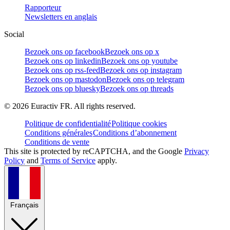
Rapporteur
Newsletters en anglais
Social
Bezoek ons op facebook
Bezoek ons op x
Bezoek ons op linkedin
Bezoek ons op youtube
Bezoek ons op rss-feed
Bezoek ons op instagram
Bezoek ons op mastodon
Bezoek ons op telegram
Bezoek ons op bluesky
Bezoek ons op threads
©
2026
Euractiv FR. All rights reserved.
Politique de confidentialité
Politique cookies
Conditions générales
Conditions d’abonnement
Conditions de vente
This site is protected by reCAPTCHA, and the Google
Privacy
Policy
and
Terms of Service
apply.
Français