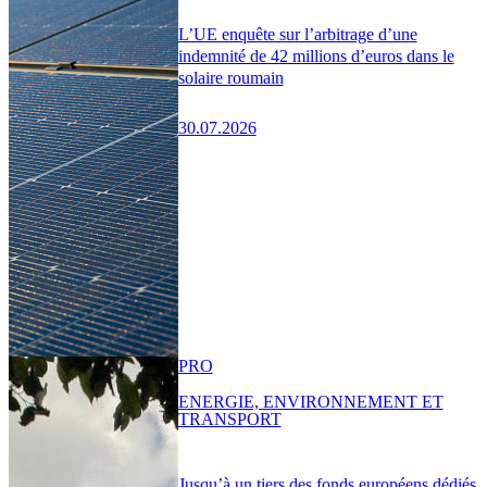
L’UE enquête sur l’arbitrage d’une
indemnité de 42 millions d’euros dans le
solaire roumain
30.07.2026
PRO
ENERGIE, ENVIRONNEMENT ET
TRANSPORT
Jusqu’à un tiers des fonds européens dédiés