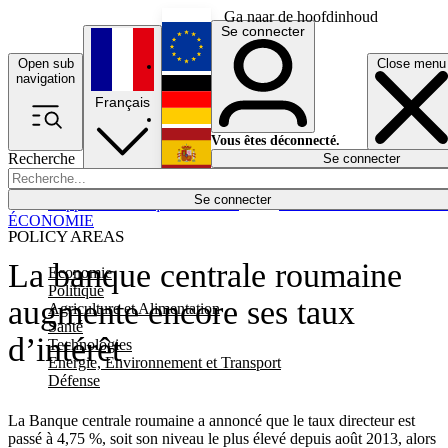
Ga naar de hoofdinhoud
Se connecter
Open sub
Close menu
English
navigation
Français
Deutsch
Vous êtes déconnecté.
Recherche
Se connecter
Español
Lumières éteintes
Se connecter
Rapporteur
Politique
Économie
Newsletters
Evénements
Em
ÉCONOMIE
POLICY AREAS
La banque centrale roumaine
Economie
Politique
augmente encore ses taux
Agriculture et Alimentation
Santé
d’intérêt
Technologies
Energie, Environnement et Transport
Défense
La Banque centrale roumaine a annoncé que le taux directeur est
passé à 4,75 %, soit son niveau le plus élevé depuis août 2013, alors