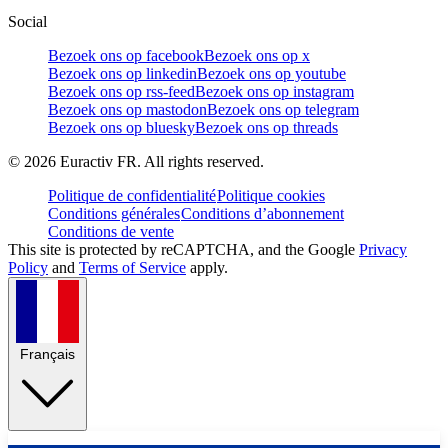
Social
Bezoek ons op facebook
Bezoek ons op x
Bezoek ons op linkedin
Bezoek ons op youtube
Bezoek ons op rss-feed
Bezoek ons op instagram
Bezoek ons op mastodon
Bezoek ons op telegram
Bezoek ons op bluesky
Bezoek ons op threads
©
2026
Euractiv FR. All rights reserved.
Politique de confidentialité
Politique cookies
Conditions générales
Conditions d’abonnement
Conditions de vente
This site is protected by reCAPTCHA, and the Google
Privacy
Policy
and
Terms of Service
apply.
Français