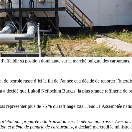
ffaiblir sa position dominante sur le marché bulgare des carburants, m
de pétrole russe d’ici la fin de l’année et a décidé de reporter l’interd
a décidé que Lukoil Neftochim Burgas, la plus grande raffinerie de pé
a pas représenter plus de 75 % du raffinage total. Jeudi, l’Assemblée nat
était pas préparée à la transition vers le pétrole non russe. Avec des dé
ation et même de pénurie de carburant »
, a déclaré mercredi le minist