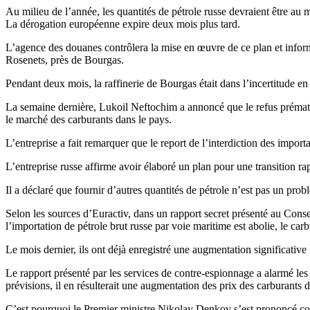
Au milieu de l’année, les quantités de pétrole russe devraient être au m
La dérogation européenne expire deux mois plus tard.
L’agence des douanes contrôlera la mise en œuvre de ce plan et informe
Rosenets, près de Bourgas.
Pendant deux mois, la raffinerie de Bourgas était dans l’incertitude en 
La semaine dernière, Lukoil Neftochim a annoncé que le refus prématuré
le marché des carburants dans le pays.
L’entreprise a fait remarquer que le report de l’interdiction des impo
L’entreprise russe affirme avoir élaboré un plan pour une transition rap
Il a déclaré que fournir d’autres quantités de pétrole n’est pas un prob
Selon les sources d’Euractiv, dans un rapport secret présenté au Cons
l’importation de pétrole brut russe par voie maritime est abolie, le car
Le mois dernier, ils ont déjà enregistré une augmentation significative :
Le rapport présenté par les services de contre-espionnage a alarmé les 
prévisions, il en résulterait une augmentation des prix des carburants 
C’est pourquoi le Premier ministre Nikolay Denkov s’est prononcé con