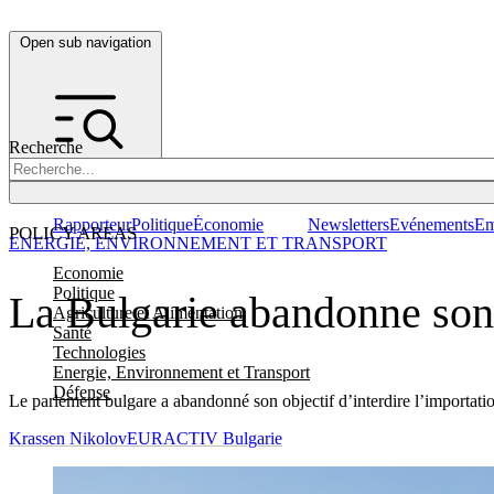
Open sub navigation
Recherche
Rapporteur
Politique
Économie
Newsletters
Evénements
Em
POLICY AREAS
ENERGIE, ENVIRONNEMENT ET TRANSPORT
Economie
Politique
La Bulgarie abandonne son o
Agriculture et Alimentation
Santé
Technologies
Energie, Environnement et Transport
Défense
Le parlement bulgare a abandonné son objectif d’interdire l’importation 
Krassen Nikolov
EURACTIV Bulgarie