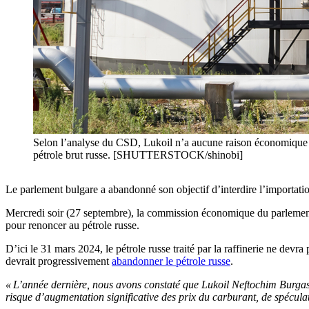
Selon l’analyse du CSD, Lukoil n’a aucune raison économique d’a
pétrole brut russe. [SHUTTERSTOCK/shinobi]
Le parlement bulgare a abandonné son objectif d’interdire l’importation 
Mercredi soir (27 septembre), la commission économique du parlement 
pour renoncer au pétrole russe.
D’ici le 31 mars 2024, le pétrole russe traité par la raffinerie ne devr
devrait progressivement
abandonner le pétrole russe
.
« L’année dernière, nous avons constaté que Lukoil Neftochim Burgas n’
risque d’augmentation significative des prix du carburant, de spécul