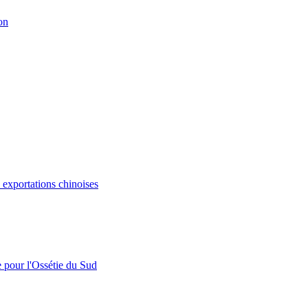
on
s exportations chinoises
e pour l'Ossétie du Sud