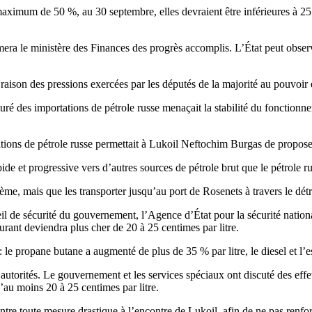
aximum de 50 %, au 30 septembre, elles devraient être inférieures à 25 %,
ra le ministère des Finances des progrès accomplis. L’État peut observer 
raison des pressions exercées par les députés de la majorité au pouvoir e
 des importations de pétrole russe menaçait la stabilité du fonctionneme
rtations de pétrole russe permettait à Lukoil Neftochim Burgas de propos
ide et progressive vers d’autres sources de pétrole brut que le pétrole ru
lème, mais que les transporter jusqu’au port de Rosenets à travers le détro
eil de sécurité du gouvernement, l’Agence d’État pour la sécurité nation
burant deviendra plus cher de 20 à 25 centimes par litre.
 le propane butane a augmenté de plus de 35 % par litre, le diesel et l’ess
autorités. Le gouvernement et les services spéciaux ont discuté des effe
d’au moins 20 à 25 centimes par litre.
tre toute mesure drastique à l’encontre de Lukoil, afin de ne pas renfo