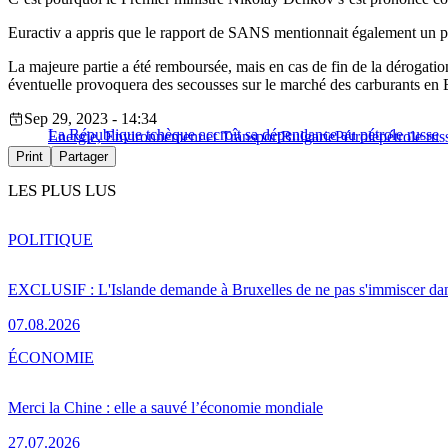
Euractiv a appris que le rapport de SANS mentionnait également un prê
La majeure partie a été remboursée, mais en cas de fin de la dérogation,
éventuelle provoquera des secousses sur le marché des carburants en
Sep 29, 2023 - 14:34
La République tchèque accroît sa dépendance au pétrole russe
Energie, Environnement et Transport
Bulgarie
Pétrole
pétrole rus
Print
Partager
LES PLUS LUS
POLITIQUE
EXCLUSIF : L'Islande demande à Bruxelles de ne pas s'immiscer dan
07.08.2026
ÉCONOMIE
Merci la Chine : elle a sauvé l’économie mondiale
27.07.2026