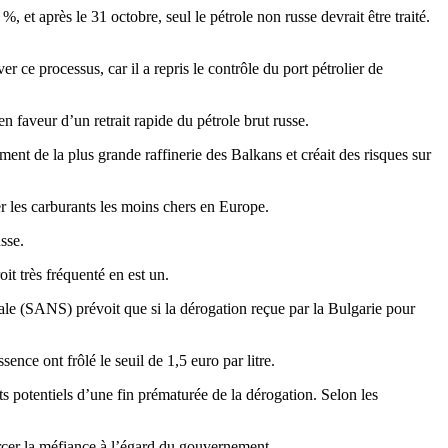
 et après le 31 octobre, seul le pétrole non russe devrait être traité.
ce processus, car il a repris le contrôle du port pétrolier de
n faveur d’un retrait rapide du pétrole brut russe.
nt de la plus grande raffinerie des Balkans et créait des risques sur
er les carburants les moins chers en Europe.
sse.
it très fréquenté en est un.
ale (SANS) prévoit que si la dérogation reçue par la Bulgarie pour
ence ont frôlé le seuil de 1,5 euro par litre.
ts potentiels d’une fin prématurée de la dérogation. Selon les
rcer la méfiance à l’égard du gouvernement.