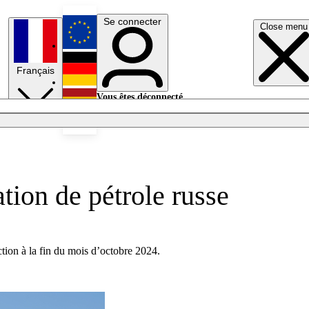
Se connecter
Close menu
English
Français
Deutsch
Vous êtes déconnecté.
Se connecter
Español
Lumières éteintes
tion de pétrole russe
iction à la fin du mois d’octobre 2024.