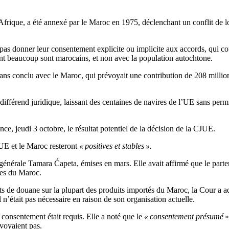
rique, a été annexé par le Maroc en 1975, déclenchant un conflit de lon
s donner leur consentement explicite ou implicite aux accords, qui couv
dont beaucoup sont marocains, et non avec la population autochtone.
 ans conclu avec le Maroc, qui prévoyait une contribution de 208 millio
n différend juridique, laissant des centaines de navires de l’UE sans 
ce, jeudi 3 octobre, le résultat potentiel de la décision de la CJUE.
l’UE et le Maroc resteront
« positives et stables ».
énérale Tamara Ćapeta, émises en mars. Elle avait affirmé que le parten
les du Maroc.
ts de douane sur la plupart des produits importés du Maroc, la Cour a a
n’était pas nécessaire en raison de son organisation actuelle.
 consentement était requis. Elle a noté que le
« consentement présumé
»
évoyaient pas.