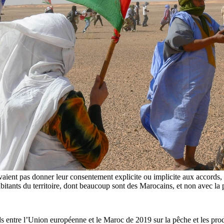
ient pas donner leur consentement explicite ou implicite aux accords, q
 habitants du territoire, dont beaucoup sont des Marocains, et non av
 entre l’Union européenne et le Maroc de 2019 sur la pêche et les produ