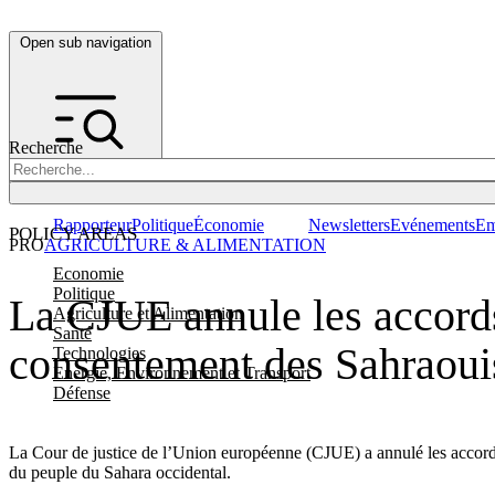
Open sub navigation
Recherche
Rapporteur
Politique
Économie
Newsletters
Evénements
Em
POLICY AREAS
PRO
AGRICULTURE & ALIMENTATION
Economie
Politique
La CJUE annule les accord
Agriculture et Alimentation
Santé
consentement des Sahraoui
Technologies
Energie, Environnement et Transport
Défense
La Cour de justice de l’Union européenne (CJUE) a annulé les accords 
du peuple du Sahara occidental.