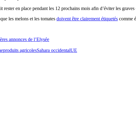
t rester en place pendant les 12 prochains mois afin d’éviter les grav
 que les melons et les tomates
doivent être clairement étiquetés
comme éta
ières annonces de l’Elysée
he
produits agricoles
Sahara occidental
UE