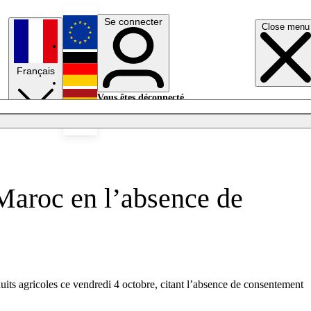
Se connecter
Close menu
English
Français
Deutsch
Vous êtes déconnecté.
Se connecter
Español
Lumières éteintes
Maroc en l’absence de
its agricoles ce vendredi 4 octobre, citant l’absence de consentement