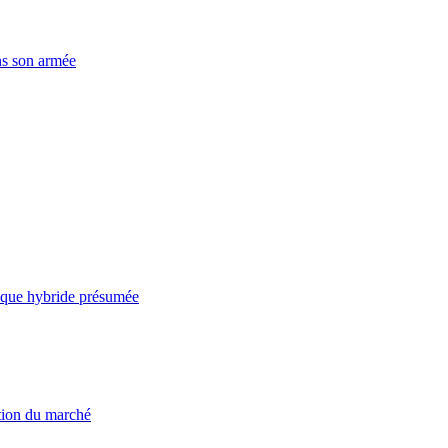
ns son armée
taque hybride présumée
ation du marché