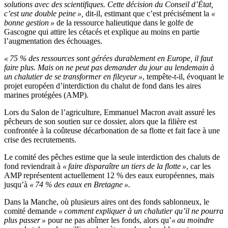
solutions avec des scientifiques. Cette décision du Conseil d’État,
c’est une double peine »,
dit-il, estimant que c’est précisément la
«
bonne gestion »
de la ressource halieutique dans le golfe de
Gascogne qui attire les cétacés et explique au moins en partie
l’augmentation des échouages.
« 75 % des ressources sont gérées durablement en Europe, il faut
faire plus. Mais on ne peut pas demander du jour au lendemain à
un chalutier de se transformer en fileyeur »
, tempête-t-il, évoquant le
projet européen d’interdiction du chalut de fond dans les aires
marines protégées (AMP).
Lors du Salon de l’agriculture, Emmanuel Macron avait assuré les
pêcheurs de son soutien sur ce dossier, alors que la filière est
confrontée à la coûteuse décarbonation de sa flotte et fait face à une
crise des recrutements.
Le comité des pêches estime que la seule interdiction des chaluts de
fond reviendrait à
« faire disparaître un tiers de la flotte »
, car les
AMP représentent actuellement 12 % des eaux européennes, mais
jusqu’à
« 74 % des eaux en Bretagne ».
Dans la Manche, où plusieurs aires ont des fonds sablonneux, le
comité demande
« comment expliquer à un chalutier qu’il ne pourra
plus passer »
pour ne pas abîmer les fonds, alors qu’
« au moindre