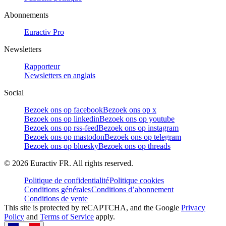
Abonnements
Euractiv Pro
Newsletters
Rapporteur
Newsletters en anglais
Social
Bezoek ons op facebook
Bezoek ons op x
Bezoek ons op linkedin
Bezoek ons op youtube
Bezoek ons op rss-feed
Bezoek ons op instagram
Bezoek ons op mastodon
Bezoek ons op telegram
Bezoek ons op bluesky
Bezoek ons op threads
©
2026
Euractiv FR. All rights reserved.
Politique de confidentialité
Politique cookies
Conditions générales
Conditions d’abonnement
Conditions de vente
This site is protected by reCAPTCHA, and the Google
Privacy
Policy
and
Terms of Service
apply.