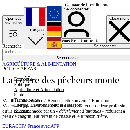
Ga naar de hoofdinhoud
Se connecter
Open sub
Close menu
English
navigation
Français
Deutsch
Vous êtes déconnecté.
Recherche
Se connecter
Español
Lumières éteintes
Se connecter
Rapporteur
Politique
Économie
Newsletters
Evénements
Em
AGRICULTURE & ALIMENTATION
POLICY AREAS
La colère des pêcheurs monte
Economie
Politique
Agriculture et Alimentation
Santé
Technologies
Manifestation musclée à Rennes, lettre ouverte à Emmanuel
Energie, Environnement et Transport
Macron : les pêcheurs français alertent sur l’avenir de leur profession
Défense
qu’ils voient menacée par un
« déferlement d’attaques »
réduisant à
peau de chagrin leur terrain de chasse et leur raison d’être.
EURACTIV France avec AFP