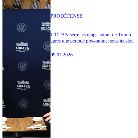
PRO
DÉFENSE
L’OTAN serre les rangs autour de Trump
après une période pré-sommet sous tension
09.07.2026