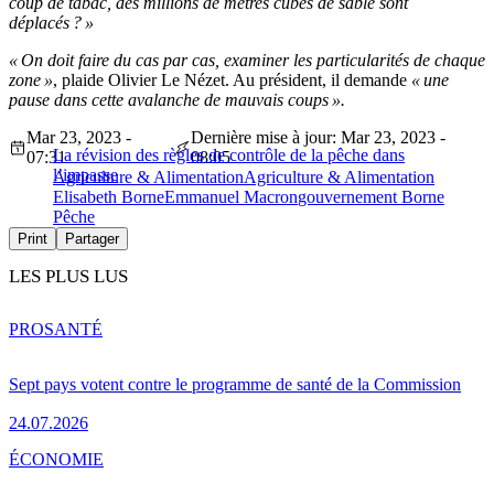
coup de tabac, des millions de mètres cubes de sable sont
déplacés ? »
« On doit faire du cas par cas, examiner les particularités de chaque
zone »
, plaide Olivier Le Nézet. Au président, il demande
« une
pause dans cette avalanche de mauvais coups ».
Mar 23, 2023 -
Dernière mise à jour: Mar 23, 2023 -
La révision des règles de contrôle de la pêche dans
07:31
08:05
l’impasse
Agriculture & Alimentation
Agriculture & Alimentation
Elisabeth Borne
Emmanuel Macron
gouvernement Borne
Pêche
Print
Partager
LES PLUS LUS
PRO
SANTÉ
Sept pays votent contre le programme de santé de la Commission
24.07.2026
ÉCONOMIE