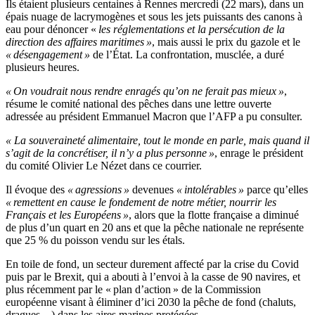
Ils étaient plusieurs centaines à Rennes mercredi (22 mars), dans un
épais nuage de lacrymogènes et sous les jets puissants des canons à
eau pour dénoncer «
les réglementations et la persécution de la
direction des affaires maritimes »
, mais aussi le prix du gazole et le
« désengagement »
de l’État. La confrontation, musclée, a duré
plusieurs heures.
« On voudrait nous rendre enragés qu’on ne ferait pas mieux »
,
résume le comité national des pêches dans une lettre ouverte
adressée au président Emmanuel Macron que l’AFP a pu consulter.
« La souveraineté alimentaire, tout le monde en parle, mais quand il
s’agit de la concrétiser, il n’y a plus personne »
, enrage le président
du comité Olivier Le Nézet dans ce courrier.
Il évoque des
« agressions »
devenues
« intolérables »
parce qu’elles
« remettent en cause le fondement de notre métier, nourrir les
Français et les Européens »
, alors que la flotte française a diminué
de plus d’un quart en 20 ans et que la pêche nationale ne représente
que 25 % du poisson vendu sur les étals.
En toile de fond, un secteur durement affecté par la crise du Covid
puis par le Brexit, qui a abouti à l’envoi à la casse de 90 navires, et
plus récemment par le « plan d’action » de la Commission
européenne visant à éliminer d’ici 2030 la pêche de fond (chaluts,
dragues…) dans les aires marines protégées.