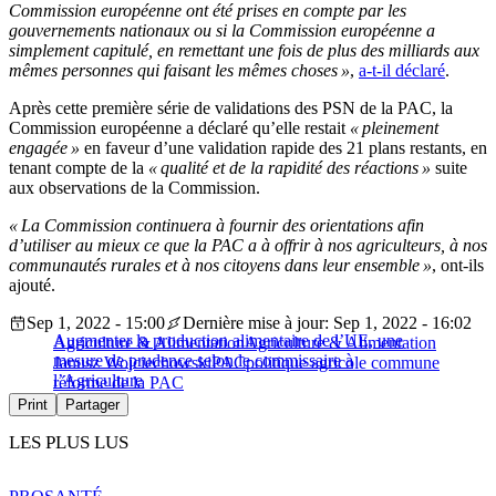
Commission européenne ont été prises en compte par les
gouvernements nationaux ou si la Commission européenne a
simplement capitulé, en remettant une fois de plus des milliards aux
mêmes personnes qui faisant les mêmes choses »
,
a-t-il déclaré
.
Après cette première série de validations des PSN de la PAC, la
Commission européenne a déclaré qu’elle restait
« pleinement
engagée »
en faveur d’une validation rapide des 21 plans restants, en
tenant compte de la
« qualité et de la rapidité des réactions »
suite
aux observations de la Commission.
« La Commission continuera à fournir des orientations afin
d’utiliser au mieux ce que la PAC a à offrir à nos agriculteurs, à nos
communautés rurales et à nos citoyens dans leur ensemble »
, ont-ils
ajouté.
Sep 1, 2022 - 15:00
Dernière mise à jour: Sep 1, 2022 - 16:02
Augmenter la production alimentaire de l’UE, une
Agriculture & Alimentation
Agriculture & Alimentation
mesure de prudence selon le commissaire à
Janusz Wojciechowski
PAC
politique agricole commune
l’Agriculture
réforme de la PAC
Print
Partager
LES PLUS LUS