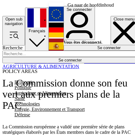
Ga naar de hoofdinhoud
Se connecter
Open sub
Close menu
English
navigation
Français
Deutsch
Vous êtes déconnecté.
Recherche
Se connecter
Español
Lumières éteintes
Se connecter
Rapporteur
Politique
Économie
Newsletters
Evénements
Em
AGRICULTURE & ALIMENTATION
POLICY AREAS
La Commission donne son feu
Economie
Politique
vert aux premiers plans de la
Agriculture et Alimentation
Santé
PAC
Technologies
Energie, Environnement et Transport
Défense
La Commission européenne a validé une première série de plans
stratégiques élaborés par les États membres dans le cadre de la PAC