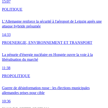
15:07
POLITIQUE
L'Allemagne renforce la sécurité à l'aéroport de Leipzig après une
attaque hybride présumée
14:33
PRO
ENERGIE, ENVIRONNEMENT ET TRANSPORT
La pénurie d'énergie nucléaire en Hongrie ouvre la voie à la
libéralisation du marché
11:38
PRO
POLITIQUE
Guerre de désinformation russe : les élections municipales
allemandes prises pour cible
10:36