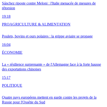
Sánchez riposte contre Meloni : l'Italie menacée de mesures de
rétorsion
19:18
PRO
AGRICULTURE & ALIMENTATION
Poulets, bovins et ours polaires : la grippe aviaire se propage
16:04
ÉCONOMIE
La « résilience surprenante » de l'Allemagne face à la forte hausse
des exportations chinoises
15:17
POLITIQUE
Quatre pays européens mettent en garde contre les projets de la
Russie pour l'Ossétie du Sud