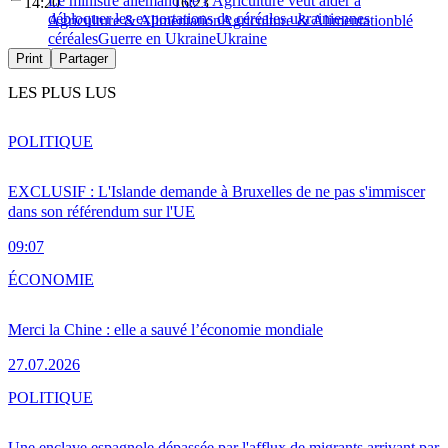
Le ministre allemand de l’Agriculture veut aider à
14:20
16:23
débloquer les exportations de céréales ukrainiennes
Agriculture & Alimentation
Agriculture & Alimentation
blé
céréales
Guerre en Ukraine
Ukraine
Print
Partager
LES PLUS LUS
POLITIQUE
EXCLUSIF : L'Islande demande à Bruxelles de ne pas s'immiscer
dans son référendum sur l'UE
09:07
ÉCONOMIE
Merci la Chine : elle a sauvé l’économie mondiale
27.07.2026
POLITIQUE
Une enclave espagnole dépassée par l'afflux de migrants arrivant par