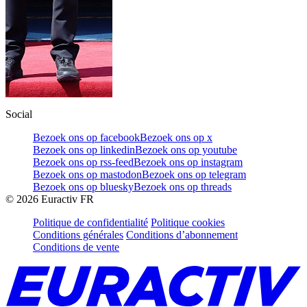
Social
Bezoek ons op facebook
Bezoek ons op x
Bezoek ons op linkedin
Bezoek ons op youtube
Bezoek ons op rss-feed
Bezoek ons op instagram
Bezoek ons op mastodon
Bezoek ons op telegram
Bezoek ons op bluesky
Bezoek ons op threads
©
2026
Euractiv FR
Politique de confidentialité
Politique cookies
Conditions générales
Conditions d’abonnement
Conditions de vente