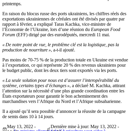
printemps.
En raison du blocus russe des ports ukrainiens, les chiffres réels des
exportations ukrainiennes de céréales ont été divisés par quatre par
rapport à février, a expliqué Taras Kachka, vice-ministre de
l’Économie de l’Ukraine, lors d’une réunion du
European Food
Forum
(EFF) dirigé par des eurodéputés, mercredi 11 mai.
« De notre point de vue, le problème clé est la logistique, pas la
production de nourriture »
, a-t-il ajouté.
Pas moins de 70-75 % de la production totale en Ukraine est vendue
à l’exportation, ce qui représente 20 % des revenus ukrainiens pour
le budget public, dont les deux tiers sont exportés via les ports.
« La seule solution pour nous est d’assurer l’interopérabilité du
système, certains types d’échanges »
, a déclaré M. Kachka, attirant
l’attention sur la nécessité d’une plus grande coordination entre les
États exportateurs pour garantir le bon acheminement des
marchandises vers l’Afrique du Nord et l’Afrique subsaharienne.
Il a ajouté qu’il sera possible d’annoncer la réussite de la campagne
de semis dans 10 à 14 jours.
May 13, 2022 -
Dernière mise à jour: May 13, 2022 -