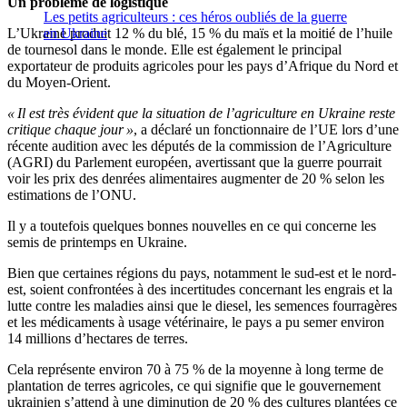
Un problème de logistique
Les petits agriculteurs : ces héros oubliés de la guerre
L’Ukraine produit 12 % du blé, 15 % du maïs et la moitié de l’huile
en Ukraine
de tournesol dans le monde. Elle est également le principal
exportateur de produits agricoles pour les pays d’Afrique du Nord et
du Moyen-Orient.
« Il est très évident que la situation de l’agriculture en Ukraine reste
critique chaque jour »
, a déclaré un fonctionnaire de l’UE lors d’une
récente audition avec les députés de la commission de l’Agriculture
(AGRI) du Parlement européen, avertissant que la guerre pourrait
voir les prix des denrées alimentaires augmenter de 20 % selon les
estimations de l’ONU.
Il y a toutefois quelques bonnes nouvelles en ce qui concerne les
semis de printemps en Ukraine.
Bien que certaines régions du pays, notamment le sud-est et le nord-
est, soient confrontées à des incertitudes concernant les engrais et la
lutte contre les maladies ainsi que le diesel, les semences fourragères
et les médicaments à usage vétérinaire, le pays a pu semer environ
14 millions d’hectares de terres.
Cela représente environ 70 à 75 % de la moyenne à long terme de
plantation de terres agricoles, ce qui signifie que le gouvernement
ukrainien s’attend à une diminution de 20 % des cultures plantées ce