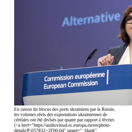
En raison du blocus des ports ukrainiens par la Russie,
les volumes réels des exportations ukrainiennes de
céréales ont été divisés par quatre par rapport à février.
[<a href="https://audiovisual.ec.europa.eu/en/photo-
details/P-057832~2F00-04" target="_blank"