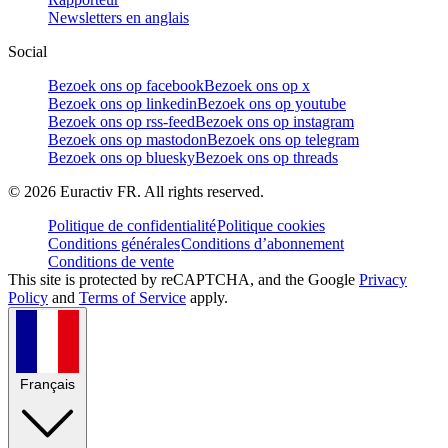
Newsletters en anglais
Social
Bezoek ons op facebook
Bezoek ons op x
Bezoek ons op linkedin
Bezoek ons op youtube
Bezoek ons op rss-feed
Bezoek ons op instagram
Bezoek ons op mastodon
Bezoek ons op telegram
Bezoek ons op bluesky
Bezoek ons op threads
©
2026
Euractiv FR. All rights reserved.
Politique de confidentialité
Politique cookies
Conditions générales
Conditions d’abonnement
Conditions de vente
This site is protected by reCAPTCHA, and the Google
Privacy
Policy
and
Terms of Service
apply.
Français