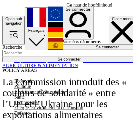
Ga naar de hoofdinhoud
Se connecter
Open sub
Close menu
English
navigation
Français
Deutsch
Vous êtes déconnecté.
Recherche
Se connecter
Español
Lumières éteintes
Se connecter
Rapporteur
Politique
Économie
Newsletters
Evénements
Em
AGRICULTURE & ALIMENTATION
POLICY AREAS
La Commission introduit des «
Economie
Politique
couloirs de solidarité » entre
Agriculture et Alimentation
Santé
l’UE et l’Ukraine pour les
Technologies
Energie, Environnement et Transport
exportations alimentaires
Défense