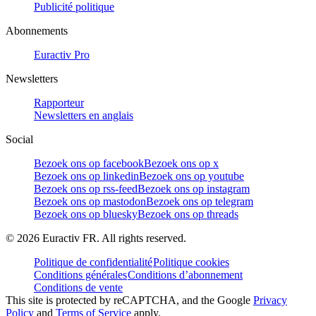
Publicité politique
Abonnements
Euractiv Pro
Newsletters
Rapporteur
Newsletters en anglais
Social
Bezoek ons op facebook
Bezoek ons op x
Bezoek ons op linkedin
Bezoek ons op youtube
Bezoek ons op rss-feed
Bezoek ons op instagram
Bezoek ons op mastodon
Bezoek ons op telegram
Bezoek ons op bluesky
Bezoek ons op threads
©
2026
Euractiv FR. All rights reserved.
Politique de confidentialité
Politique cookies
Conditions générales
Conditions d’abonnement
Conditions de vente
This site is protected by reCAPTCHA, and the Google
Privacy
Policy
and
Terms of Service
apply.