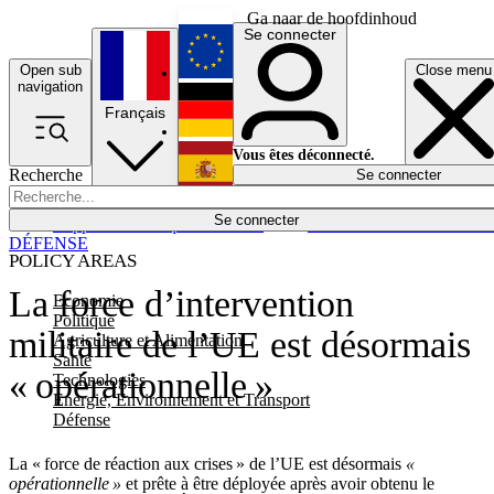
Ga naar de hoofdinhoud
Se connecter
Open sub
Close menu
English
navigation
Français
Deutsch
Vous êtes déconnecté.
Recherche
Se connecter
Español
Lumières éteintes
Se connecter
Rapporteur
Politique
Économie
Newsletters
Evénements
Em
DÉFENSE
POLICY AREAS
La force d’intervention
Economie
Politique
militaire de l’UE est désormais
Agriculture et Alimentation
Santé
« opérationnelle »
Technologies
Energie, Environnement et Transport
Défense
La « force de réaction aux crises » de l’UE est désormais
«
opérationnelle »
et prête à être déployée après avoir obtenu le