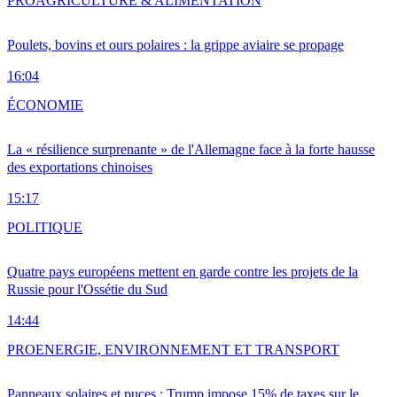
PRO
AGRICULTURE & ALIMENTATION
Poulets, bovins et ours polaires : la grippe aviaire se propage
16:04
ÉCONOMIE
La « résilience surprenante » de l'Allemagne face à la forte hausse
des exportations chinoises
15:17
POLITIQUE
Quatre pays européens mettent en garde contre les projets de la
Russie pour l'Ossétie du Sud
14:44
PRO
ENERGIE, ENVIRONNEMENT ET TRANSPORT
Panneaux solaires et puces : Trump impose 15% de taxes sur le