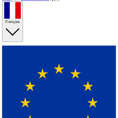
Français