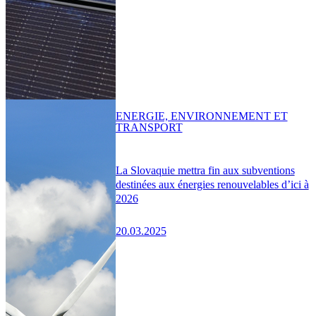
ENERGIE, ENVIRONNEMENT ET
TRANSPORT
La Slovaquie mettra fin aux subventions
destinées aux énergies renouvelables d’ici à
2026
20.03.2025