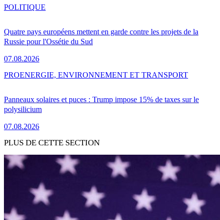
POLITIQUE
Quatre pays européens mettent en garde contre les projets de la
Russie pour l'Ossétie du Sud
07.08.2026
PRO
ENERGIE, ENVIRONNEMENT ET TRANSPORT
Panneaux solaires et puces : Trump impose 15% de taxes sur le
polysilicium
07.08.2026
PLUS DE CETTE SECTION