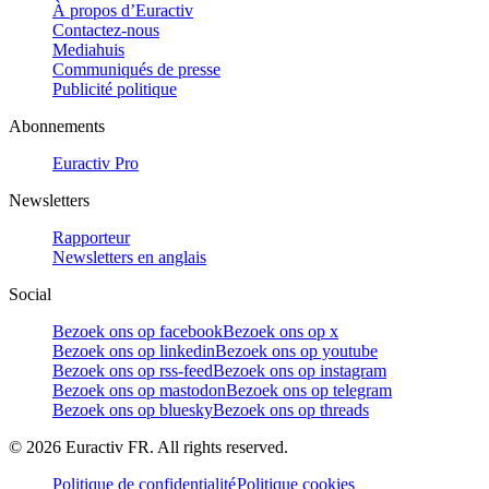
À propos d’Euractiv
Contactez-nous
Mediahuis
Communiqués de presse
Publicité politique
Abonnements
Euractiv Pro
Newsletters
Rapporteur
Newsletters en anglais
Social
Bezoek ons op facebook
Bezoek ons op x
Bezoek ons op linkedin
Bezoek ons op youtube
Bezoek ons op rss-feed
Bezoek ons op instagram
Bezoek ons op mastodon
Bezoek ons op telegram
Bezoek ons op bluesky
Bezoek ons op threads
©
2026
Euractiv FR. All rights reserved.
Politique de confidentialité
Politique cookies