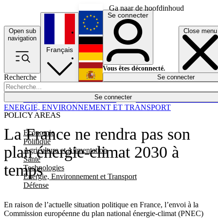
Ga naar de hoofdinhoud
Se connecter
Open sub
Close menu
English
navigation
Français
Deutsch
Vous êtes déconnecté.
Recherche
Se connecter
Español
Lumières éteintes
Se connecter
Rapporteur
Politique
Économie
Newsletters
Evénements
Em
ENERGIE, ENVIRONNEMENT ET TRANSPORT
POLICY AREAS
La France ne rendra pas son
Economie
Politique
plan énergie-climat 2030 à
Agriculture et Alimentation
Santé
temps
Technologies
Energie, Environnement et Transport
Défense
En raison de l’actuelle situation politique en France, l’envoi à la
Commission européenne du plan national énergie-climat (PNEC)