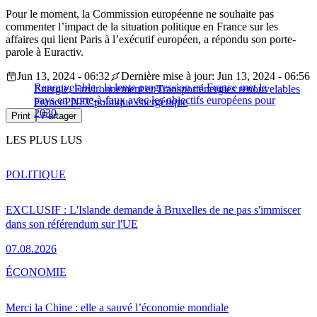
Pour le moment, la Commission européenne ne souhaite pas
commenter l’impact de la situation politique en France sur les
affaires qui lient Paris à l’exécutif européen, a répondu son porte-
parole à Euractiv.
Jun 13, 2024 - 06:32
Dernière mise à jour: Jun 13, 2024 - 06:56
Renouvelable : la lente progression en France met le
Energie, Environnement et Transport
énergies renouvelables
pays en porte-à-faux avec les objectifs européens pour
France
PNEC
politique énergétique
2030
Print
Partager
LES PLUS LUS
POLITIQUE
EXCLUSIF : L'Islande demande à Bruxelles de ne pas s'immiscer
dans son référendum sur l'UE
07.08.2026
ÉCONOMIE
Merci la Chine : elle a sauvé l’économie mondiale