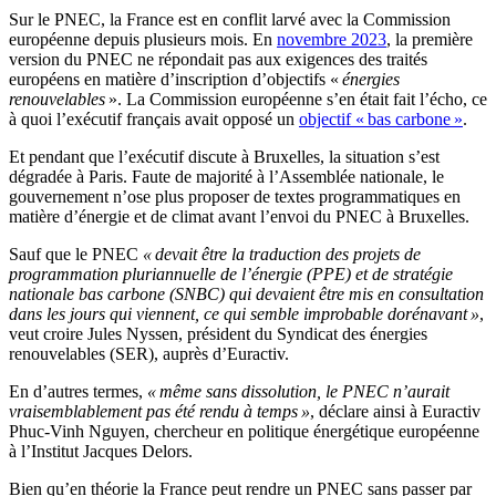
Sur le PNEC, la France est en conflit larvé avec la Commission
européenne depuis plusieurs mois. En
novembre 2023
, la première
version du PNEC ne répondait pas aux exigences des traités
européens en matière d’inscription d’objectifs «
énergies
renouvelables
». La Commission européenne s’en était fait l’écho, ce
à quoi l’exécutif français
avait opposé un
objectif « bas carbone »
.
Et pendant que l’exécutif discute à Bruxelles, la situation s’est
dégradée à Paris. Faute de majorité à l’Assemblée nationale, le
gouvernement n’ose plus proposer de textes programmatiques en
matière d’énergie et de climat avant l’envoi du PNEC à Bruxelles.
Sauf que le PNEC
« devait être la traduction des projets de
programmation pluriannuelle de l’énergie (PPE) et de stratégie
nationale bas carbone (SNBC) qui devaient être mis en consultation
dans les jours qui viennent, ce qui semble improbable dorénavant »
,
veut croire Jules Nyssen, président du Syndicat des énergies
renouvelables (SER), auprès d’Euractiv.
En d’autres termes,
« même sans dissolution, le PNEC n’aurait
vraisemblablement pas été rendu à temps »
, déclare ainsi à Euractiv
Phuc-Vinh Nguyen, chercheur en politique énergétique européenne
à l’Institut Jacques Delors.
Bien qu’en théorie la France peut rendre un PNEC sans passer par