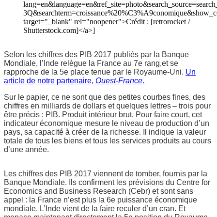
lang=en&language=en&ref_site=photo&search_source=search
3Q&searchterm=croissance%20%C3%A9conomique&show_colo
target="_blank" rel="noopener">Crédit : [retrorocket /
Shutterstock.com]</a>]
Selon les chiffres des PIB 2017 publiés par la Banque
Mondiale, l’Inde relègue la France au 7e rang,et se
rapproche de la 5e place tenue par le Royaume-Uni.
Un
article de notre partenaire,
Ouest-France
.
Sur le papier, ce ne sont que des petites courbes fines, des
chiffres en milliards de dollars et quelques lettres – trois pour
être précis : PIB. Produit intérieur brut. Pour faire court, cet
indicateur économique mesure le niveau de production d’un
pays, sa capacité à créer de la richesse. Il indique la valeur
totale de tous les biens et tous les services produits au cours
d’une année.
Les chiffres des PIB 2017 viennent de tomber, fournis par
la
Banque Mondiale
. Ils confirment
les prévisions du Centre for
Economics and Business Research
(
Cebr
) et sont sans
appel : la France n’est plus la 6e puissance économique
mondiale. L’Inde vient de la faire reculer d’un cran. Et