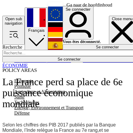
Ga naar de hoofdinhoud
Se connecter
Open sub
Close menu
English
navigation
Français
Deutsch
Vous êtes déconnecté.
Recherche
Se connecter
Español
Lumières éteintes
Se connecter
Rapporteur
Politique
Économie
Newsletters
Evénements
Em
ÉCONOMIE
POLICY AREAS
La France perd sa place de 6e
Economie
Politique
puissance économique
Agriculture et Alimentation
Santé
mondiale
Technologies
Energie, Environnement et Transport
Défense
Selon les chiffres des PIB 2017 publiés par la Banque
Mondiale, l'Inde relègue la France au 7e rang,et se