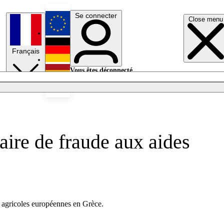
Se connecter
Close menu
English
Français
Deutsch
Vous êtes déconnecté.
Se connecter
Español
Lumières éteintes
aire de fraude aux aides
s agricoles européennes en Grèce.