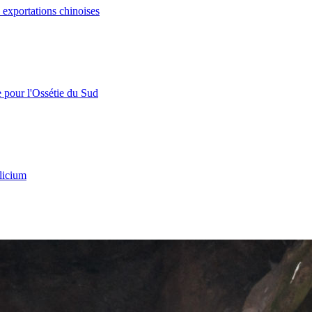
s exportations chinoises
e pour l'Ossétie du Sud
licium