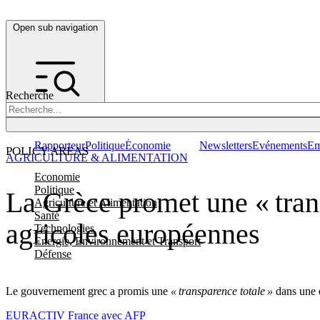
Open sub navigation
Recherche
Rapporteur
Politique
Économie
Newsletters
Evénements
Em
POLICY AREAS
AGRICULTURE & ALIMENTATION
Economie
Politique
La Grèce promet une « trans
Agriculture et Alimentation
Santé
agricoles européennes
Technologies
Energie, Environnement et Transport
Défense
Le gouvernement grec a promis une
« transparence totale »
dans une 
EURACTIV France avec AFP