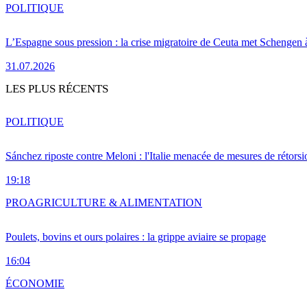
POLITIQUE
L’Espagne sous pression : la crise migratoire de Ceuta met Schengen 
31.07.2026
LES PLUS RÉCENTS
POLITIQUE
Sánchez riposte contre Meloni : l'Italie menacée de mesures de rétorsi
19:18
PRO
AGRICULTURE & ALIMENTATION
Poulets, bovins et ours polaires : la grippe aviaire se propage
16:04
ÉCONOMIE