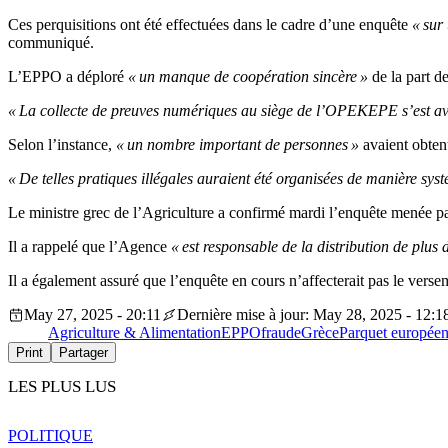
Ces perquisitions ont été effectuées dans le cadre d’une enquête
« sur 
communiqué.
L’EPPO a déploré
« un manque de coopération sincère »
de la part d
« La collecte de preuves numériques au siège de l’OPEKEPE s’est avéré
Selon l’instance,
« un nombre important de personnes »
avaient obtenu
« De telles pratiques illégales auraient été organisées de manière s
Le ministre grec de l’Agriculture a confirmé mardi l’enquête menée p
Il a rappelé que l’Agence
« est responsable de la distribution de plus
Il a également assuré que l’enquête en cours n’affecterait pas le vers
May 27, 2025 - 20:11
Dernière mise à jour: May 28, 2025 - 12:1
Agriculture & Alimentation
EPPO
fraude
Grèce
Parquet europée
Print
Partager
LES PLUS LUS
POLITIQUE