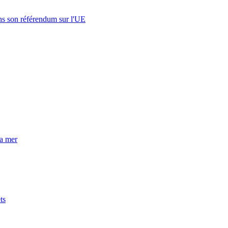
s son référendum sur l'UE
la mer
ts