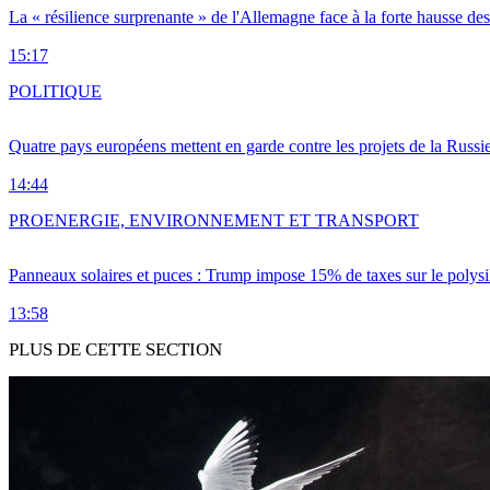
La « résilience surprenante » de l'Allemagne face à la forte hausse de
15:17
POLITIQUE
Quatre pays européens mettent en garde contre les projets de la Russi
14:44
PRO
ENERGIE, ENVIRONNEMENT ET TRANSPORT
Panneaux solaires et puces : Trump impose 15% de taxes sur le polysi
13:58
PLUS DE CETTE SECTION