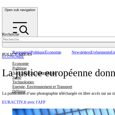
Open sub navigation
Recherche
Rapporteur
Politique
Économie
Newsletters
Evénements
Em
POLICY AREAS
ÉCONOMIE
Economie
Politique
La justice européenne donne
Agriculture et Alimentation
Santé
Technologies
Energie, Environnement et Transport
Défense
La publication d’une photographie téléchargée en libre accès sur un si
EURACTIV.fr avec l'AFP