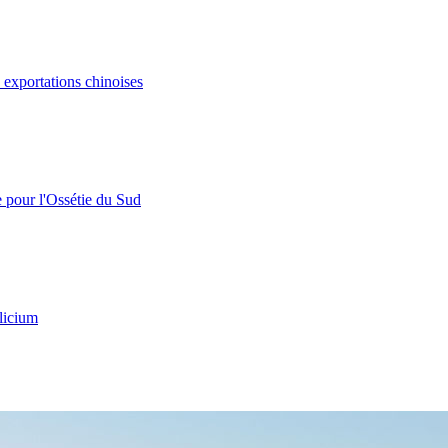
s exportations chinoises
e pour l'Ossétie du Sud
licium