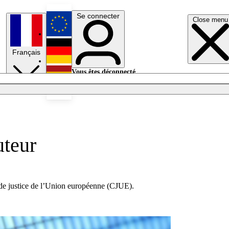
Se connecter
Close menu
English
Français
Deutsch
Vous êtes déconnecté.
Se connecter
Español
Lumières éteintes
uteur
r de justice de l’Union européenne (CJUE).