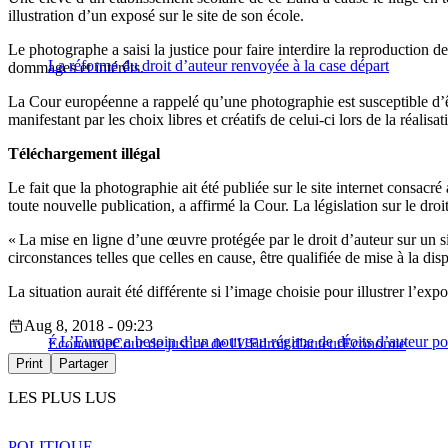
illustration d’un exposé sur le site de son école.
Le photographe a saisi la justice pour faire interdire la reproduction de
La réforme du droit d’auteur renvoyée à la case départ
dommages et intérêts.
La Cour européenne a rappelé qu’une photographie est susceptible d’être 
manifestant par les choix libres et créatifs de celui-ci lors de la réalis
Téléchargement illégal
Le fait que la photographie ait été publiée sur le site internet consa
toute nouvelle publication, a affirmé la Cour. La législation sur le dro
« La mise en ligne d’une œuvre protégée par le droit d’auteur sur un sit
circonstances telles que celles en cause, être qualifiée de mise à la d
La situation aurait été différente si l’image choisie pour illustrer l’ex
Aug 8, 2018 - 09:23
« L’Europe a besoin d’un nouveau régime de droits d’auteur pou
Économie
Cour de justice de l'UE
droit d'auteur
Économie
Print
Partager
LES PLUS LUS
POLITIQUE