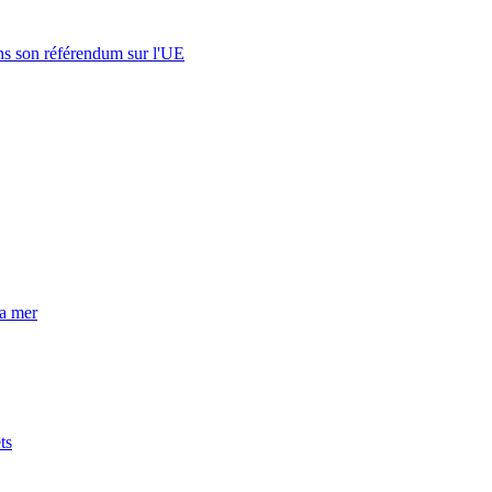
s son référendum sur l'UE
la mer
ts