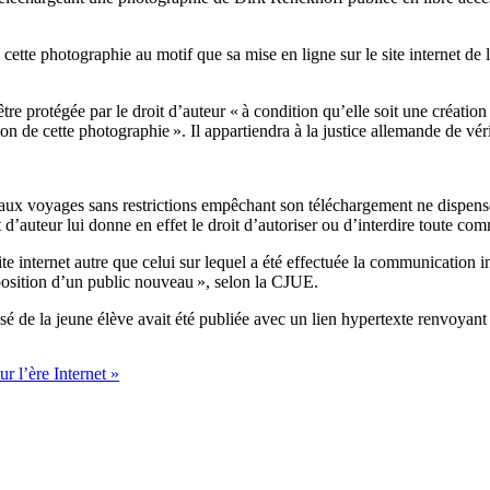
 cette photographie au motif que sa mise en ligne sur le site internet de 
protégée par le droit d’auteur « à condition qu’elle soit une création int
ation de cette photographie ». Il appartiendra à la justice allemande de véri
cré aux voyages sans restrictions empêchant son téléchargement ne dispen
it d’auteur lui donne en effet le droit d’autoriser ou d’interdire toute 
e internet autre que celui sur lequel a été effectuée la communication init
isposition d’un public nouveau », selon la CJUE.
posé de la jeune élève avait été publiée avec un lien hypertexte renvoyant
r l’ère Internet »