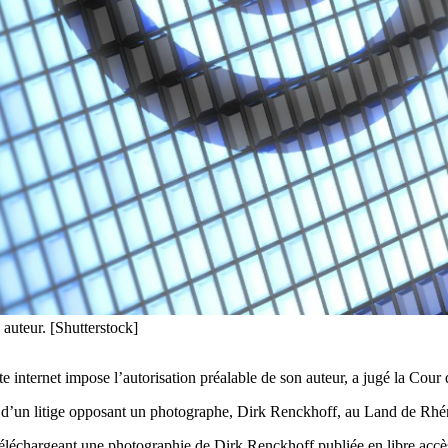
 auteur. [Shutterstock]
te internet impose l’autorisation préalable de son auteur, a jugé la Cou
ne d’un litige opposant un photographe, Dirk Renckhoff, au Land de Rh
 téléchargeant une photographie de Dirk Renckhoff publiée en libre acc