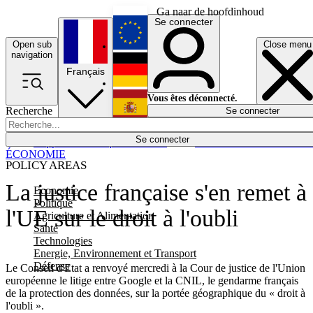
Ga naar de hoofdinhoud
Se connecter
Open sub
Close menu
English
navigation
Français
Deutsch
Vous êtes déconnecté.
Recherche
Se connecter
Español
Lumières éteintes
Se connecter
Rapporteur
Politique
Économie
Newsletters
Evénements
Em
ÉCONOMIE
POLICY AREAS
La justice française s'en remet à
Economie
Politique
l'UE sur le droit à l'oubli
Agriculture et Alimentation
Santé
Technologies
Energie, Environnement et Transport
Défense
Le Conseil d'Etat a renvoyé mercredi à la Cour de justice de l'Union
européenne le litige entre Google et la CNIL, le gendarme français
de la protection des données, sur la portée géographique du « droit à
l'oubli ».