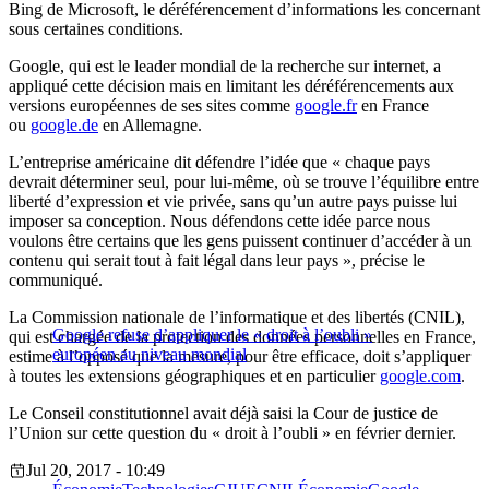
Bing de Microsoft, le déréférencement d’informations les concernant
sous certaines conditions.
Google, qui est le leader mondial de la recherche sur internet, a
appliqué cette décision mais en limitant les déréférencements aux
versions européennes de ses sites comme
google.fr
en France
ou
google.de
en Allemagne.
L’entreprise américaine dit défendre l’idée que « chaque pays
devrait déterminer seul, pour lui-même, où se trouve l’équilibre entre
liberté d’expression et vie privée, sans qu’un autre pays puisse lui
imposer sa conception. Nous défendons cette idée parce nous
voulons être certains que les gens puissent continuer d’accéder à un
contenu qui serait tout à fait légal dans leur pays », précise le
communiqué.
La Commission nationale de l’informatique et des libertés (CNIL),
Google refuse d’appliquer le « droit à l’oubli »
qui est chargée de la protection des données personnelles en France,
européen au niveau mondial
estime à l’opposé que la mesure, pour être efficace, doit s’appliquer
à toutes les extensions géographiques et en particulier
google.com
.
Le Conseil constitutionnel avait déjà saisi la Cour de justice de
l’Union sur cette question du « droit à l’oubli » en février dernier.
Jul 20, 2017 - 10:49