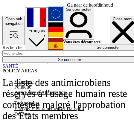
Ga naar de hoofdinhoud
Se connecter
Open sub
Close menu
English
navigation
Français
Deutsch
Vous êtes déconnecté.
Recherche
Se connecter
Español
Lumières éteintes
Se connecter
Rapporteur
Politique
Économie
Newsletters
Evénements
Em
SANTÉ
POLICY AREAS
La liste des antimicrobiens
Economie
Politique
réservés à l'usage humain reste
Agriculture et Alimentation
Santé
contestée malgré l'approbation
Technologies
Energie, Environnement et Transport
des États membres
Défense