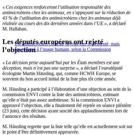
« Ces exigences renforceront l’utilisation responsable des
antimicrobiens chez les animaux, en s’appuyant sur la réduction de
43 % de l’utilisation des antimicrobiens chez les animaux déjà
réalisée au cours des dix dernières années dans l’UE »
, a déclaré
M. Hallahan.
Les députés européens ont rejeté
Un antimicrobien contesté devrait être réglementé, mais
l’objection
pas réservé à l’usage humain, selon la Commission
« La décision prise aujourd’hui par les États membres est une
déception, mais n’est pas une surprise »
, a déclaré l’eurodéputé
écologiste Martin Häusling, qui, comme HCWH Europe, se
souvient du bon accueil initial de la liste plus tôt cette année.
M. Häusling a participé à l’élaboration d’une objection au sein de la
commission ENVI contre la liste des antimicrobiens, estimant
qu’elle n’était pas assez ambitieuse. Si la commission ENVI a
approuvé l’objection, elle a finalement été rejetée en séance plénière
(23 juin), cette décision ayant suscité des applaudissements lors de
l’annonce des résultats.
M. Häusling regrette que la liste telle qu’elle est actuellement soit sur
le point d’être définitivement approuvée.