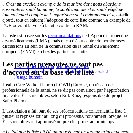
« C’est un excellent exemple de la manière dont nous abordons
ensemble la santé humaine, la santé animale et la santé végétale,
tout en tenant compte de l’importance de l’environnement »
, a-t-elle
ajouté, tout en saluant l’adoption de cette liste comme un exemple de
l’UE ouvrant la voie à la lutte contre la RAM.
La liste est basée sur les
recommandations
de l’Agence européenne
des médicaments (EMA), mais elle a été au centre de nombreuses
discussions au sein de la commission de la Santé du Parlement
européen (ENVI) et chez les parties prenantes.
Les parties prenantes ne sont pas
Les eurodéputés critiquent les nouvelles
d’accord sur la base de la liste
recommandations sur les antimicrobiens réservés à
l’usage humain
Health Care Without Harm (HCWH) Europe, un réseau de
professionnels de la santé, ne se dit pas convaincu par l’approbation
finale des États membres, selon Erik Ruiz, responsable du projet
Safer Pharma.
L’association a fait part de ses préoccupations concernant la liste à
plusieurs reprises tout au long du processus, notamment lorsque les
États membres ont approuvé un premier projet au printemps.
« Le fait que la liste ait été approuvée par un groupe principalement