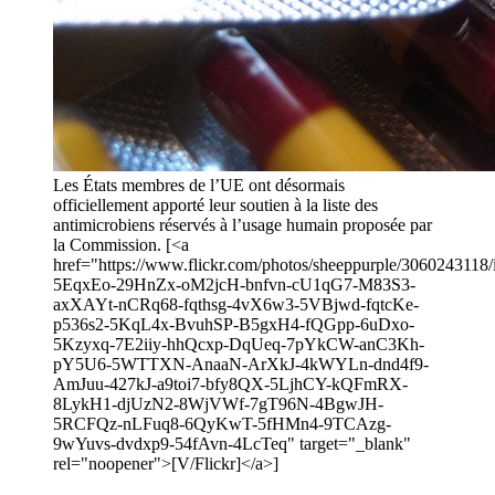
Les États membres de l’UE ont désormais
officiellement apporté leur soutien à la liste des
antimicrobiens réservés à l’usage humain proposée par
la Commission. [<a
href="https://www.flickr.com/photos/sheeppurple/3060243118/i
5EqxEo-29HnZx-oM2jcH-bnfvn-cU1qG7-M83S3-
axXAYt-nCRq68-fqthsg-4vX6w3-5VBjwd-fqtcKe-
p536s2-5KqL4x-BvuhSP-B5gxH4-fQGpp-6uDxo-
5Kzyxq-7E2iiy-hhQcxp-DqUeq-7pYkCW-anC3Kh-
pY5U6-5WTTXN-AnaaN-ArXkJ-4kWYLn-dnd4f9-
AmJuu-427kJ-a9toi7-bfy8QX-5LjhCY-kQFmRX-
8LykH1-djUzN2-8WjVWf-7gT96N-4BgwJH-
5RCFQz-nLFuq8-6QyKwT-5fHMn4-9TCAzg-
9wYuvs-dvdxp9-54fAvn-4LcTeq" target="_blank"
rel="noopener">[V/Flickr]</a>]