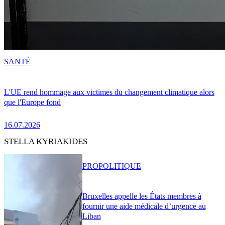
SANTÉ
L'UE rend hommage aux victimes du changement climatique alors
que l'Europe fond
16.07.2026
STELLA KYRIAKIDES
PRO
POLITIQUE
Bruxelles appelle les États membres à
fournir une aide médicale d’urgence au
Liban