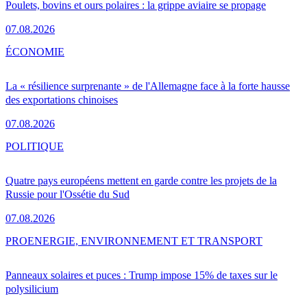
Poulets, bovins et ours polaires : la grippe aviaire se propage
07.08.2026
ÉCONOMIE
La « résilience surprenante » de l'Allemagne face à la forte hausse
des exportations chinoises
07.08.2026
POLITIQUE
Quatre pays européens mettent en garde contre les projets de la
Russie pour l'Ossétie du Sud
07.08.2026
PRO
ENERGIE, ENVIRONNEMENT ET TRANSPORT
Panneaux solaires et puces : Trump impose 15% de taxes sur le
polysilicium