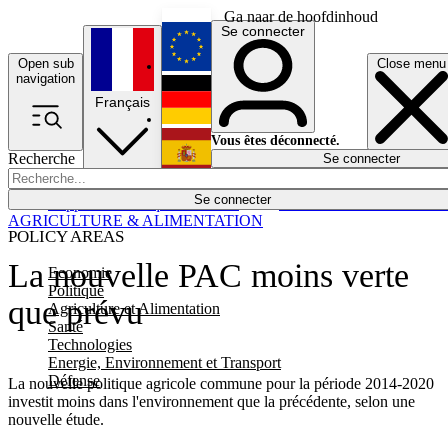
Ga naar de hoofdinhoud
Se connecter
Open sub
Close menu
English
navigation
Français
Deutsch
Vous êtes déconnecté.
Recherche
Se connecter
Español
Lumières éteintes
Se connecter
Rapporteur
Politique
Économie
Newsletters
Evénements
Em
AGRICULTURE & ALIMENTATION
POLICY AREAS
La nouvelle PAC moins verte
Economie
Politique
que prévu
Agriculture et Alimentation
Santé
Technologies
Energie, Environnement et Transport
Défense
La nouvelle politique agricole commune pour la période 2014-2020
investit moins dans l'environnement que la précédente, selon une
nouvelle étude.