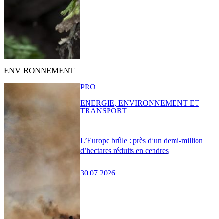
ENVIRONNEMENT
PRO
ENERGIE, ENVIRONNEMENT ET
TRANSPORT
L’Europe brûle : près d’un demi-million
d’hectares réduits en cendres
30.07.2026