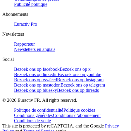
Publicité politique
Abonnements
Euractiv Pro
Newsletters
Rapporteur
Newsletters en anglais
Social
Bezoek ons op facebook
Bezoek ons op x
Bezoek ons op linkedin
Bezoek ons op youtube
Bezoek ons op rss-feed
Bezoek ons op instagram
Bezoek ons op mastodon
Bezoek ons op telegram
Bezoek ons op bluesky
Bezoek ons op threads
©
2026
Euractiv FR. All rights reserved.
Politique de confidentialité
Politique cookies
Conditions générales
Conditions d’abonnement
Conditions de vente
This site is protected by reCAPTCHA, and the Google
Privacy