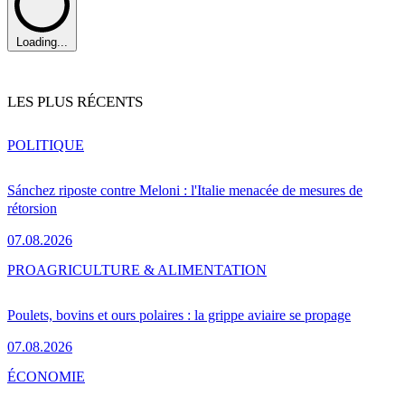
Loading...
LES PLUS RÉCENTS
POLITIQUE
Sánchez riposte contre Meloni : l'Italie menacée de mesures de
rétorsion
07.08.2026
PRO
AGRICULTURE & ALIMENTATION
Poulets, bovins et ours polaires : la grippe aviaire se propage
07.08.2026
ÉCONOMIE