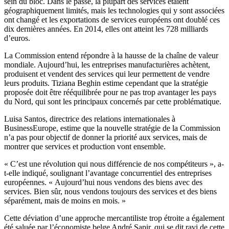
sein du bloc. Dans le passé, la plupart des services étaient
géographiquement limités, mais les technologies qui y sont associées
ont changé et les exportations de services européens ont doublé ces
dix dernières années. En 2014, elles ont atteint les 728 milliards
d’euros.
La Commission entend répondre à la hausse de la chaîne de valeur
mondiale. Aujourd’hui, les entreprises manufacturières achètent,
produisent et vendent des services qui leur permettent de vendre
leurs produits. Tiziana Beghin estime cependant que la stratégie
proposée doit être rééquilibrée pour ne pas trop avantager les pays
du Nord, qui sont les principaux concernés par cette problématique.
Luisa Santos, directrice des relations internationales à
BusinessEurope, estime que la nouvelle stratégie de la Commission
n’a pas pour objectif de donner la priorité aux services, mais de
montrer que services et production vont ensemble.
« C’est une révolution qui nous différencie de nos compétiteurs », a-
t-elle indiqué, soulignant l’avantage concurrentiel des entreprises
européennes. « Aujourd’hui nous vendons des biens avec des
services. Bien sûr, nous vendons toujours des services et des biens
séparément, mais de moins en mois. »
Cette déviation d’une approche mercantiliste trop étroite a également
été saluée par l’économiste belge André Sapir, qui se dit ravi de cette