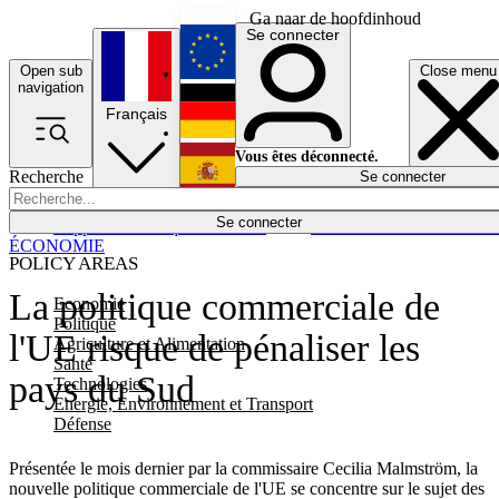
Ga naar de hoofdinhoud
Se connecter
Open sub
Close menu
English
navigation
Français
Deutsch
Vous êtes déconnecté.
Recherche
Se connecter
Español
Lumières éteintes
Se connecter
Rapporteur
Politique
Économie
Newsletters
Evénements
Em
ÉCONOMIE
POLICY AREAS
La politique commerciale de
Economie
Politique
l'UE risque de pénaliser les
Agriculture et Alimentation
Santé
pays du Sud
Technologies
Energie, Environnement et Transport
Défense
Présentée le mois dernier par la commissaire Cecilia Malmström, la
nouvelle politique commerciale de l'UE se concentre sur le sujet des