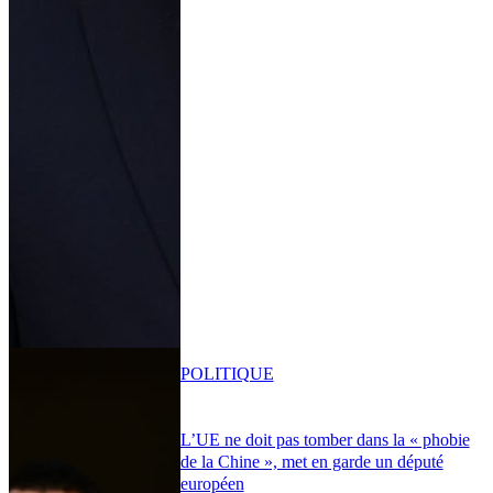
POLITIQUE
L’UE ne doit pas tomber dans la « phobie
de la Chine », met en garde un député
européen