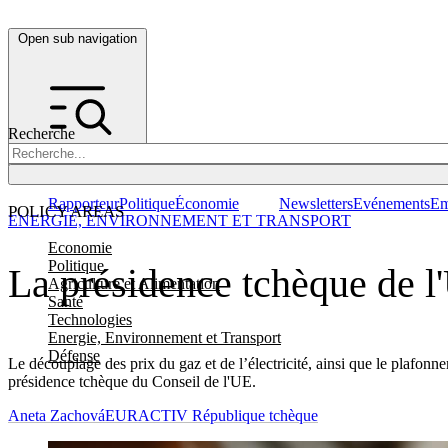
Open sub navigation
Recherche
Rapporteur
Politique
Économie
Newsletters
Evénements
Em
POLICY AREAS
ENERGIE, ENVIRONNEMENT ET TRANSPORT
Economie
Politique
La présidence tchèque de l'
Agriculture et Alimentation
Santé
Technologies
Energie, Environnement et Transport
Défense
Le découplage des prix du gaz et de l’électricité, ainsi que le plafonnem
présidence tchèque du Conseil de l'UE.
Aneta Zachová
EURACTIV République tchèque