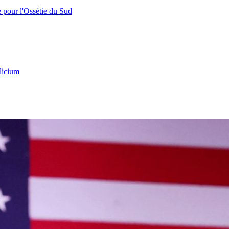
e pour l'Ossétie du Sud
licium