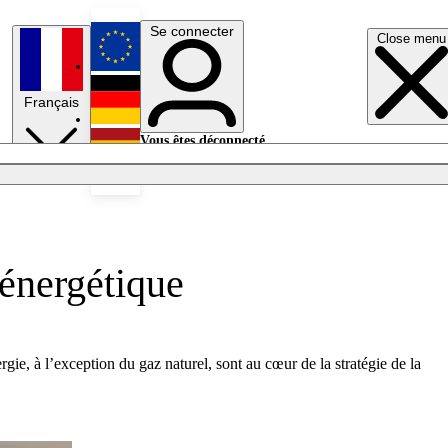
Se connecter
Close menu
English
Français
Deutsch
Vous êtes déconnecté.
Se connecter
Español
Lumières éteintes
 énergétique
ergie, à l’exception du gaz naturel, sont au cœur de la stratégie de la