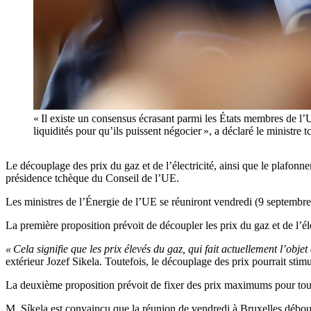
« Il existe un consensus écrasant parmi les États membres de l’
liquidités pour qu’ils puissent négocier », a déclaré le min
Le découplage des prix du gaz et de l’électricité, ainsi que le plafonnem
présidence tchèque du Conseil de l’UE.
Les ministres de l’Énergie de l’UE se réuniront vendredi (9 septembre)
La première proposition prévoit de découpler les prix du gaz et de l’éle
« Cela signifie que les prix élevés du gaz, qui fait actuellement l’objet
extérieur Jozef Sikela. Toutefois, le découplage des prix pourrait stim
La deuxième proposition prévoit de fixer des prix maximums pour tous 
M. Síkela est convaincu que la réunion de vendredi à Bruxelles débou