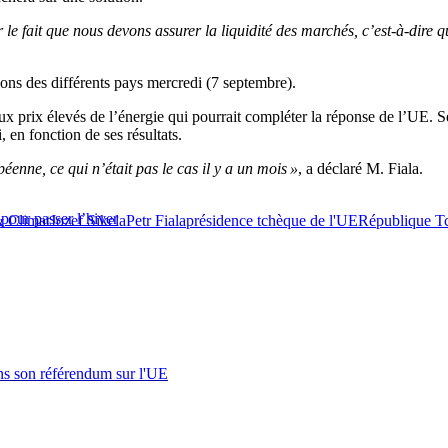
le fait que nous devons assurer la liquidité des marchés, c’est-à-dire 
ns des différents pays mercredi (7 septembre).
x prix élevés de l’énergie qui pourrait compléter la réponse de l’UE. Se
 en fonction de ses résultats.
éenne, ce qui n’était pas le cas il y a un mois »
, a déclaré M. Fiala.
pour passer l’hiver
& Climat
Jozef Sikela
Petr Fiala
présidence tchèque de l'UE
République T
s son référendum sur l'UE