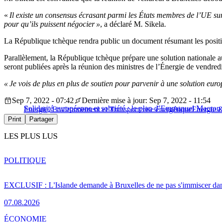
«
Il existe un consensus écrasant parmi les États membres de l’UE sur 
pour qu’ils puissent négocier »
, a déclaré M. Sikela.
La République tchèque rendra public un document résumant les positio
Parallèlement, la République tchèque prépare une solution nationale au
seront publiées après la réunion des ministres de l’Énergie de vendredi,
« Je vois de plus en plus de soutien pour parvenir à une solution europ
Sep 7, 2022 - 07:42
Dernière mise à jour: Sep 7, 2022 - 11:54
Solidarité européenne et sobriété : le plan d’Emmanuel Macron 
Energie, Environnement et Transport
crise énergétique
Energie 
Print
Partager
LES PLUS LUS
POLITIQUE
EXCLUSIF : L'Islande demande à Bruxelles de ne pas s'immiscer dan
07.08.2026
ÉCONOMIE