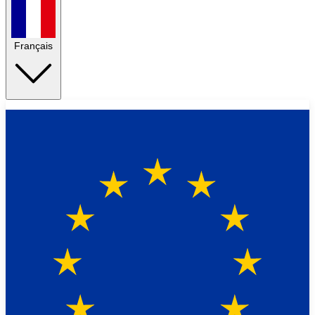
Français