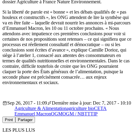
dossier Agriculture à France Nature Environnement.
Si la liberté de parole est « bonne » et les débats qualifiés de « pas
houleux et constructifs », les ONG attendent de lire la synthèse qui
va en être faite – laquelle devrait nourrir les annonces à mi-parcours
d’Emmanuel Macron, les 10 ou 11 octobre prochains. « Nous
attendons avec impatience ces premières conclusions pour voir si
certaines de nos propositions sont retenues – ce qui signifiera que ce
processus est réellement consultatif et démocratique – ou si les
conclusions sont écrites d’avance », explique Camille Dorioz, qui
siège à l’atelier 1, consacré aux attentes des consommateurs en
termes de qualités nutritionnelles et environnementales. Dans le cas
contraire, difficile toutefois de croire que les ONG pourraient
claquer la porte des États généraux de l’alimentation, puisque la
seconde phase est précisément consacrée… aux enjeux
environnementaux et sociaux.
Sep 26, 2017 - 11:09
Dernière mise à jour: Dec 7, 2017 - 10:10
Agriculture & Alimentation
agriculture bio
CETA
Emmanuel Macron
OGM
OGM / NBT
TTIP
Print
Partager
LES PLUS LUS