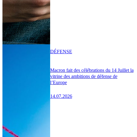
DÉFENSE
Macron fait des célébrations du 14 Juillet la
vitrine des ambitions de défense de
l’Europe
14.07.2026