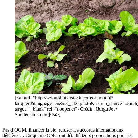
[<a href="http://www.shutterstock.com/cat.mhtml?
lang=en&language=en&ref_site=photo&search_source=sear
target="_blank" rel="noopener">Crédit : [Jurga Jot /
Shutterstock.com]</a>]
Pas d’OGM, financer la bio, refuser les accords internationaux
délétères… Cinquante ONG ont détaillé leurs propositions pour les