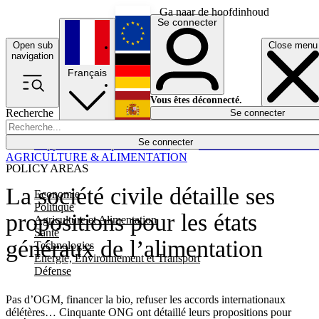
Ga naar de hoofdinhoud
Se connecter
Open sub
Close menu
English
navigation
Français
Deutsch
Vous êtes déconnecté.
Recherche
Se connecter
Español
Lumières éteintes
Se connecter
Rapporteur
Politique
Économie
Newsletters
Evénements
Em
AGRICULTURE & ALIMENTATION
POLICY AREAS
La société civile détaille ses
Economie
Politique
propositions pour les états
Agriculture et Alimentation
Santé
généraux de l’alimentation
Technologies
Energie, Environnement et Transport
Défense
Pas d’OGM, financer la bio, refuser les accords internationaux
délétères… Cinquante ONG ont détaillé leurs propositions pour