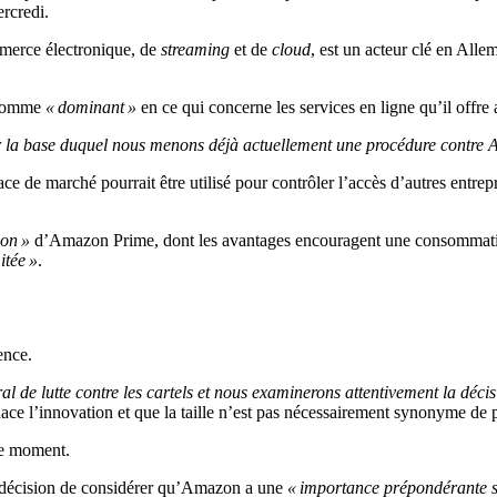
rcredi.
mmerce électronique, de
streaming
et de
cloud
, est un acteur clé en All
 comme
« dominant »
en ce qui concerne les services en ligne qu’il offre a
 sur la base duquel nous menons déjà actuellement une procédure contre 
e de marché pourrait être utilisé pour contrôler l’accès d’autres entre
ion »
d’Amazon Prime, dont les avantages encouragent une consommatio
itée »
.
ence.
 de lutte contre les cartels et nous examinerons attentivement la décis
e l’innovation et que la taille n’est pas nécessairement synonyme de 
le moment.
sa décision de considérer qu’Amazon a une
« importance prépondérante s