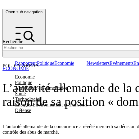
Open sub navigation
Recherche
Rapporteur
Politique
Économie
Newsletters
Evénements
Em
POLICY AREAS
ÉCONOMIE
Economie
Politique
L’autorité allemande de la
Agriculture et Alimentation
Santé
raison de sa position « dom
Technologies
Energie, Environnement et Transport
Défense
L’autorité allemande de la concurrence a révélé mercredi sa décisio
contrôle des abus de marché.