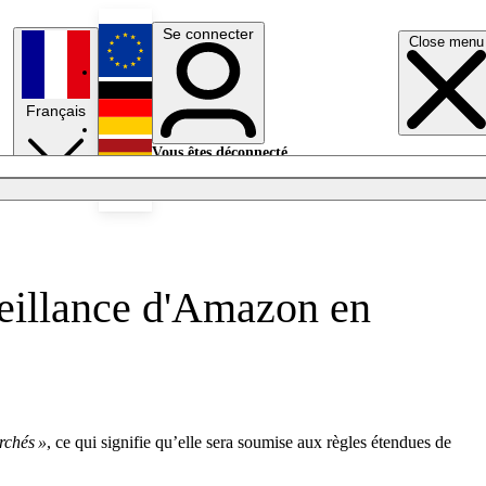
Se connecter
Close menu
English
Français
Deutsch
Vous êtes déconnecté.
Se connecter
Español
Lumières éteintes
veillance d'Amazon en
rchés »
, ce qui signifie qu’elle sera soumise aux règles étendues de