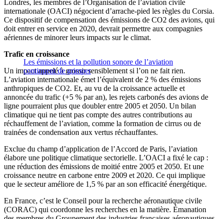
Londres, les membres de l’Organisation de l’aviation civile
internationale (OACI) négocient d’arrache-pied les règles du Corsia.
Ce dispositif de compensation des émissions de CO2 des avions, qui
doit entrer en service en 2020, devrait permettre aux compagnies
aériennes de minorer leurs impacts sur le climat.
Trafic en croissance
Les émissions et la pollution sonore de l’aviation
Un impact appelé à grossir sensiblement si l’on ne fait rien.
continuent de grimper
L’aviation internationale émet l’équivalent de 2 % des émissions
anthropiques de CO2. Et, au vu de la croissance actuelle et
annoncée du trafic (+5 % par an), les rejets carbonés des avions de
ligne pourraient plus que doubler entre 2005 et 2050. Un bilan
climatique qui ne tient pas compte des autres contributions au
réchauffement de l’aviation, comme la formation de cirrus ou de
trainées de condensation aux vertus réchauffantes.
Exclue du champ d’application de l’Accord de Paris, l’aviation
élabore une politique climatique sectorielle. L’OACI a fixé le cap :
une réduction des émissions de moitié entre 2005 et 2050. Et une
croissance neutre en carbone entre 2009 et 2020. Ce qui implique
que le secteur améliore de 1,5 % par an son efficacité énergétique.
En France, c’est le Conseil pour la recherche aéronautique civile
(CORAC) qui coordonne les recherches en la matière. Émanation
des membres du Groupement des industries françaises aéronautiques