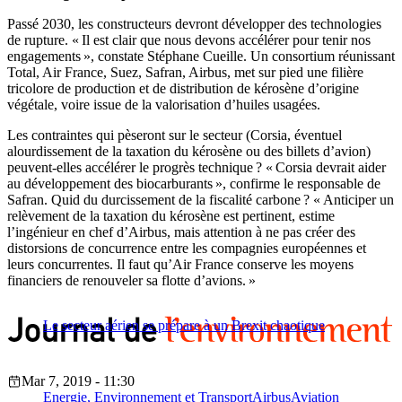
Passé 2030, les constructeurs devront développer des technologies
de rupture. « Il est clair que nous devons accélérer pour tenir nos
engagements », constate Stéphane Cueille. Un consortium réunissant
Total, Air France, Suez, Safran, Airbus, met sur pied une filière
tricolore de production et de distribution de kérosène d’origine
végétale, voire issue de la valorisation d’huiles usagées.
Les contraintes qui pèseront sur le secteur (Corsia, éventuel
alourdissement de la taxation du kérosène ou des billets d’avion)
peuvent-elles accélérer le progrès technique ? « Corsia devrait aider
au développement des biocarburants », confirme le responsable de
Safran. Quid du durcissement de la fiscalité carbone ? « Anticiper un
relèvement de la taxation du kérosène est pertinent, estime
l’ingénieur en chef d’Airbus, mais attention à ne pas créer des
distorsions de concurrence entre les compagnies européennes et
leurs concurrentes. Il faut qu’Air France conserve les moyens
financiers de renouveler sa flotte d’avions. »
Le secteur aérien se prépare à un Brexit chaotique
Mar 7, 2019 - 11:30
Energie, Environnement et Transport
Airbus
Aviation