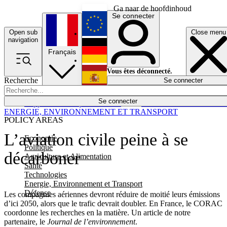
Ga naar de hoofdinhoud
Se connecter
Open sub
Close menu
English
navigation
Français
Deutsch
Vous êtes déconnecté.
Recherche
Se connecter
Español
Lumières éteintes
Se connecter
Rapporteur
Politique
Économie
Newsletters
Evénements
Em
ENERGIE, ENVIRONNEMENT ET TRANSPORT
POLICY AREAS
L’aviation civile peine à se
Economie
Politique
décarboner
Agriculture et Alimentation
Santé
Technologies
Energie, Environnement et Transport
Défense
Les compagnies aériennes devront réduire de moitié leurs émissions
d’ici 2050, alors que le trafic devrait doubler. En France, le CORAC
coordonne les recherches en la matière. Un article de notre
partenaire, le
Journal de l’environnement
.