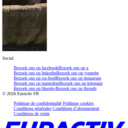
Social
Bezoek ons op facebook
Bezoek ons op x
Bezoek ons op linkedin
Bezoek ons op youtube
Bezoek ons op rss-feed
Bezoek ons op instagram
Bezoek ons op mastodon
Bezoek ons op telegram
Bezoek ons op bluesky
Bezoek ons op threads
©
2026
Euractiv FR
Politique de confidentialité
Politique cookies
Conditions générales
Conditions d’abonnement
Conditions de vente