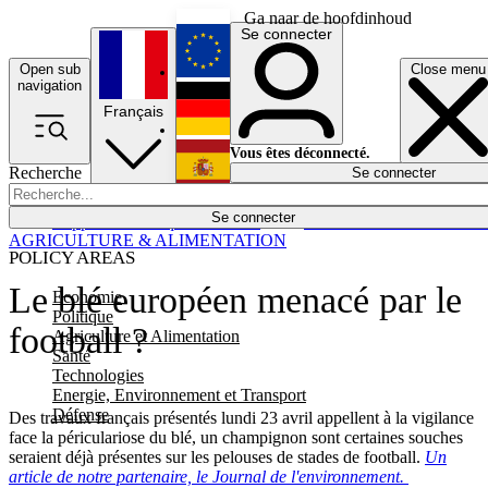
Ga naar de hoofdinhoud
Se connecter
Open sub
Close menu
English
navigation
Français
Deutsch
Vous êtes déconnecté.
Recherche
Se connecter
Español
Lumières éteintes
Se connecter
Rapporteur
Politique
Économie
Newsletters
Evénements
Em
AGRICULTURE & ALIMENTATION
POLICY AREAS
Le blé européen menacé par le
Economie
Politique
football ?
Agriculture et Alimentation
Santé
Technologies
Energie, Environnement et Transport
Défense
Des travaux français présentés lundi 23 avril appellent à la vigilance
face la périculariose du blé, un champignon sont certaines souches
seraient déjà présentes sur les pelouses de stades de football.
Un
article de notre partenaire, le Journal de l'environnement.