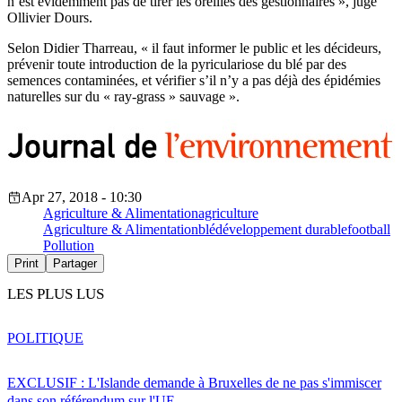
n’est évidemment pas de tirer les oreilles des gestionnaires », juge
Ollivier Dours.
Selon Didier Tharreau, « il faut informer le public et les décideurs,
prévenir toute introduction de la pyriculariose du blé par des
semences contaminées, et vérifier s’il n’y a pas déjà des épidémies
naturelles sur du « ray-grass » sauvage ».
Apr 27, 2018 - 10:30
Agriculture & Alimentation
agriculture
Agriculture & Alimentation
blé
développement durable
football
Pollution
Print
Partager
LES PLUS LUS
POLITIQUE
EXCLUSIF : L'Islande demande à Bruxelles de ne pas s'immiscer
dans son référendum sur l'UE