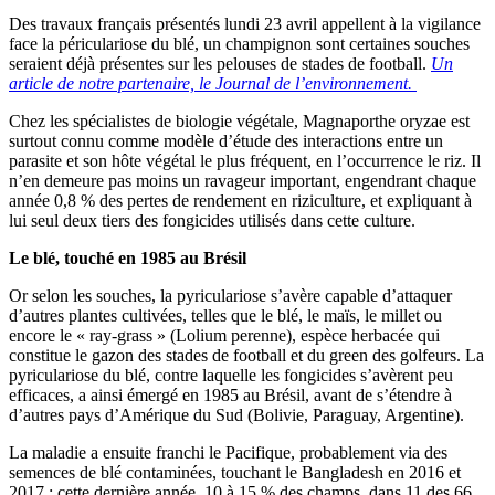
Des travaux français présentés lundi 23 avril appellent à la vigilance
face la périculariose du blé, un champignon sont certaines souches
seraient déjà présentes sur les pelouses de stades de football.
Un
article de notre partenaire, le Journal de l’environnement.
Chez les spécialistes de biologie végétale, Magnaporthe oryzae est
surtout connu comme modèle d’étude des interactions entre un
parasite et son hôte végétal le plus fréquent, en l’occurrence le riz. Il
n’en demeure pas moins un ravageur important, engendrant chaque
année 0,8 % des pertes de rendement en riziculture, et expliquant à
lui seul deux tiers des fongicides utilisés dans cette culture.
Le blé, touché en 1985 au Brésil
Or selon les souches, la pyriculariose s’avère capable d’attaquer
d’autres plantes cultivées, telles que le blé, le maïs, le millet ou
encore le « ray-grass » (Lolium perenne), espèce herbacée qui
constitue le gazon des stades de football et du green des golfeurs. La
pyriculariose du blé, contre laquelle les fongicides s’avèrent peu
efficaces, a ainsi émergé en 1985 au Brésil, avant de s’étendre à
d’autres pays d’Amérique du Sud (Bolivie, Paraguay, Argentine).
La maladie a ensuite franchi le Pacifique, probablement via des
semences de blé contaminées, touchant le Bangladesh en 2016 et
2017 : cette dernière année, 10 à 15 % des champs, dans 11 des 66