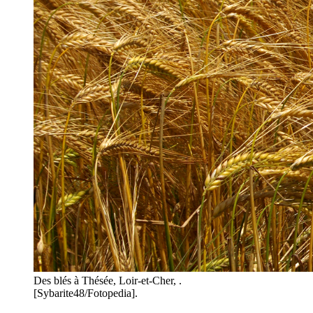
Des blés à Thésée, Loir-et-Cher, .
[Sybarite48/Fotopedia].