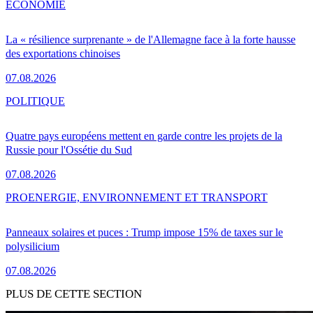
ÉCONOMIE
La « résilience surprenante » de l'Allemagne face à la forte hausse
des exportations chinoises
07.08.2026
POLITIQUE
Quatre pays européens mettent en garde contre les projets de la
Russie pour l'Ossétie du Sud
07.08.2026
PRO
ENERGIE, ENVIRONNEMENT ET TRANSPORT
Panneaux solaires et puces : Trump impose 15% de taxes sur le
polysilicium
07.08.2026
PLUS DE CETTE SECTION