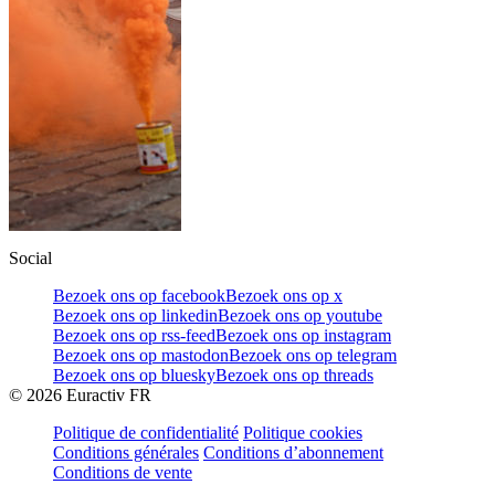
Social
Bezoek ons op facebook
Bezoek ons op x
Bezoek ons op linkedin
Bezoek ons op youtube
Bezoek ons op rss-feed
Bezoek ons op instagram
Bezoek ons op mastodon
Bezoek ons op telegram
Bezoek ons op bluesky
Bezoek ons op threads
©
2026
Euractiv FR
Politique de confidentialité
Politique cookies
Conditions générales
Conditions d’abonnement
Conditions de vente