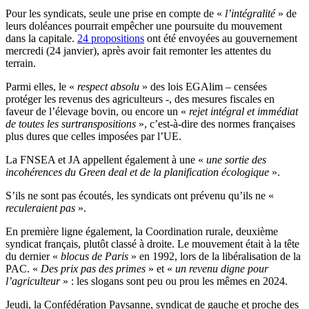
Pour les syndicats, seule une prise en compte de «
l’intégralité
» de
leurs doléances pourrait empêcher une poursuite du mouvement
dans la capitale.
24 propositions
ont été envoyées au gouvernement
mercredi (24 janvier), après avoir fait remonter les attentes du
terrain.
Parmi elles, le «
respect absolu
» des lois EGAlim – censées
protéger les revenus des agriculteurs -, des mesures fiscales en
faveur de l’élevage bovin, ou encore un «
rejet intégral et immédiat
de toutes les surtranspositions
», c’est-à-dire des normes françaises
plus dures que celles imposées par l’UE.
La FNSEA et JA appellent également à une «
une sortie des
incohérences du Green deal et de la planification écologique
».
S’ils ne sont pas écoutés, les syndicats ont prévenu qu’ils ne «
reculeraient pas
».
En première ligne également, la Coordination rurale, deuxième
syndicat français, plutôt classé à droite. Le mouvement était à la tête
du dernier «
blocus de Paris
» en 1992, lors de la libéralisation de la
PAC. «
Des prix pas des primes
» et «
un revenu digne pour
l’agriculteur
» : les slogans sont peu ou prou les mêmes en 2024.
Jeudi, la Confédération Paysanne, syndicat de gauche et proche des