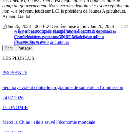
« À l’heure qu’il est : rien n’est négociable. La balle est dans le
camp du gouvernement. Nous verrons demain si c’est acceptable ou
non
», a prévenu jeudi sur LCI le président de Jeunes Agriculteurs,
Arnaud Gaillot.
Jan 26, 2024 - 06:16
Dernière mise à jour: Jan 26, 2024 - 11:27
« Il y a beaucoup de récupération électorale depuis les
Agriculture & Alimentation
Agriculture & Alimentation
manifestations », selon l’agriculteur et youtubeur
Confédération paysanne
FNSEA
Gabriel Attal
Étienne Fourmont
manifestation des agriculteurs
Print
Partager
LES PLUS LUS
PRO
SANTÉ
Sept pays votent contre le programme de santé de la Commission
24.07.2026
ÉCONOMIE
Merci la Chine : elle a sauvé l’économie mondiale