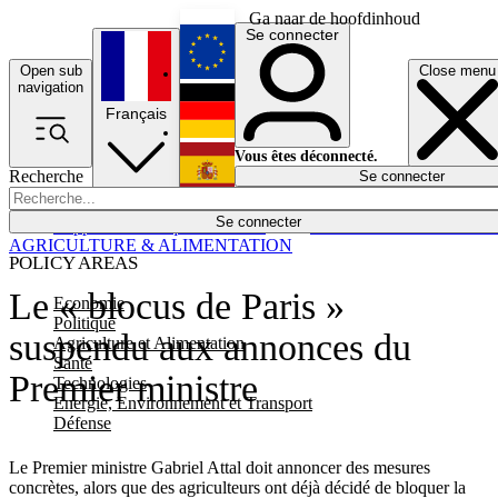
Ga naar de hoofdinhoud
Se connecter
Open sub
Close menu
English
navigation
Français
Deutsch
Vous êtes déconnecté.
Recherche
Se connecter
Español
Lumières éteintes
Se connecter
Rapporteur
Politique
Économie
Newsletters
Evénements
Em
AGRICULTURE & ALIMENTATION
POLICY AREAS
Le « blocus de Paris »
Economie
Politique
suspendu aux annonces du
Agriculture et Alimentation
Santé
Premier ministre
Technologies
Energie, Environnement et Transport
Défense
Le Premier ministre Gabriel Attal doit annoncer des mesures
concrètes, alors que des agriculteurs ont déjà décidé de bloquer la