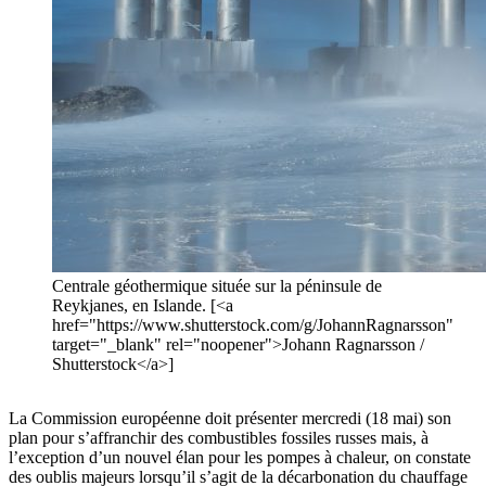
Centrale géothermique située sur la péninsule de
Reykjanes, en Islande. [<a
href="https://www.shutterstock.com/g/JohannRagnarsson"
target="_blank" rel="noopener">Johann Ragnarsson /
Shutterstock</a>]
La Commission européenne doit présenter mercredi (18 mai) son
plan pour s’affranchir des combustibles fossiles russes mais, à
l’exception d’un nouvel élan pour les pompes à chaleur, on constate
des oublis majeurs lorsqu’il s’agit de la décarbonation du chauffage