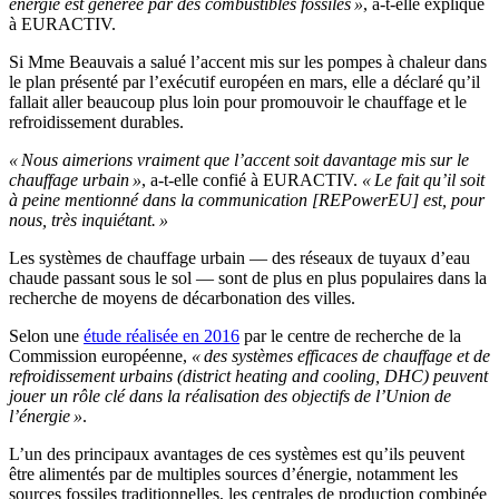
énergie est générée par des combustibles fossiles »
, a-t-elle expliqué
à EURACTIV.
Si Mme Beauvais a salué l’accent mis sur les pompes à chaleur dans
le plan présenté par l’exécutif européen en mars, elle a déclaré qu’il
fallait aller beaucoup plus loin pour promouvoir le chauffage et le
refroidissement durables.
« Nous aimerions vraiment que l’accent soit davantage mis sur le
chauffage urbain »
, a-t-elle confié à EURACTIV.
« Le fait qu’il soit
à peine mentionné dans la communication [REPowerEU] est, pour
nous, très inquiétant. »
Les systèmes de chauffage urbain — des réseaux de tuyaux d’eau
chaude passant sous le sol — sont de plus en plus populaires dans la
recherche de moyens de décarbonation des villes.
Selon une
étude réalisée en 2016
par le centre de recherche de la
Commission européenne,
« des systèmes efficaces de chauffage et de
refroidissement urbains (district heating and cooling, DHC) peuvent
jouer un rôle clé dans la réalisation des objectifs de l’Union de
l’énergie »
.
L’un des principaux avantages de ces systèmes est qu’ils peuvent
être alimentés par de multiples sources d’énergie, notamment les
sources fossiles traditionnelles, les centrales de production combinée