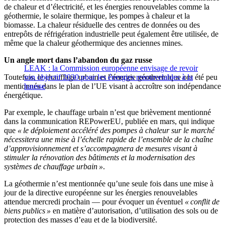
de chaleur et d’électricité, et les énergies renouvelables comme la
géothermie, le solaire thermique, les pompes à chaleur et la
biomasse. La chaleur résiduelle des centres de données ou des
entrepôts de réfrigération industrielle peut également être utilisée, de
même que la chaleur géothermique des anciennes mines.
Un angle mort dans l’abandon du gaz russe
LEAK : la Commission européenne envisage de revoir
Toutefois, le chauffage urbain et l’énergie géothermique ont été peu
son objectif 2030 pour les énergies renouvelables à la
mentionnés dans le plan de l’UE visant à accroître son indépendance
hausse
énergétique.
Par exemple, le chauffage urbain n’est que brièvement mentionné
dans la communication REPowerEU, publiée en mars, qui indique
que
« le déploiement accéléré des pompes à chaleur sur le marché
nécessitera une mise à l’échelle rapide de l’ensemble de la chaîne
d’approvisionnement et s’accompagnera de mesures visant à
stimuler la rénovation des bâtiments et la modernisation des
systèmes de chauffage urbain »
.
La géothermie n’est mentionnée qu’une seule fois dans une mise à
jour de la directive européenne sur les énergies renouvelables
attendue mercredi prochain — pour évoquer un éventuel
« conflit de
biens publics »
en matière d’autorisation, d’utilisation des sols ou de
protection des masses d’eau et de la biodiversité.