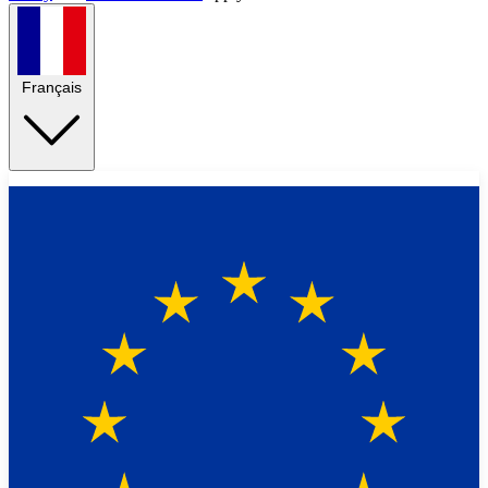
Français