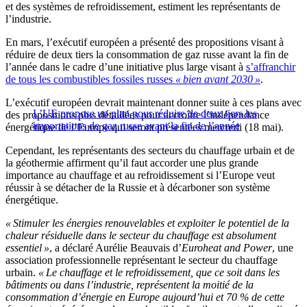
et des systèmes de refroidissement, estiment les représentants de
l’industrie.
En mars, l’exécutif européen a présenté des propositions visant à
réduire de deux tiers la consommation de gaz russe avant la fin de
l’année dans le cadre d’une initiative plus large visant à
s’affranchir
de tous les combustibles fossiles russes
« bien avant 2030 »
.
L’exécutif européen devrait maintenant donner suite à ces plans avec
L’UE propose un plan pour réduire de deux tiers les
des propositions plus détaillées pour accroître l’indépendance
importations de gaz russe avant la fin de l’année
énergétique de l’Europe qui seront présentées mercredi (18 mai).
Cependant, les représentants des secteurs du chauffage urbain et de
la géothermie affirment qu’il faut accorder une plus grande
importance au chauffage et au refroidissement si l’Europe veut
réussir à se détacher de la Russie et à décarboner son système
énergétique.
« Stimuler les énergies renouvelables et exploiter le potentiel de la
chaleur résiduelle dans le secteur du chauffage est absolument
essentiel »
, a déclaré Aurélie Beauvais d’
Euroheat and Power
, une
association professionnelle représentant le secteur du chauffage
urbain.
« Le chauffage et le refroidissement, que ce soit dans les
bâtiments ou dans l’industrie, représentent la moitié de la
consommation d’énergie en Europe aujourd’hui et 70 % de cette