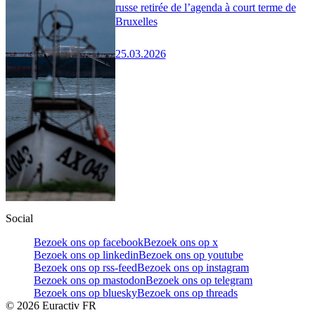
russe retirée de l’agenda à court terme de
Bruxelles
25.03.2026
Social
Bezoek ons op facebook
Bezoek ons op x
Bezoek ons op linkedin
Bezoek ons op youtube
Bezoek ons op rss-feed
Bezoek ons op instagram
Bezoek ons op mastodon
Bezoek ons op telegram
Bezoek ons op bluesky
Bezoek ons op threads
©
2026
Euractiv FR