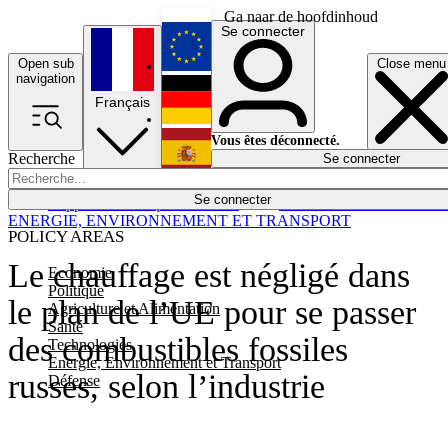
Ga naar de hoofdinhoud
Se connecter
Open sub
Close menu
English
navigation
Français
Deutsch
Vous êtes déconnecté.
Recherche
Se connecter
Español
Lumières éteintes
Se connecter
Rapporteur
Politique
Économie
Newsletters
Evénements
Em
ENERGIE, ENVIRONNEMENT ET TRANSPORT
POLICY AREAS
Le chauffage est négligé dans
Economie
Politique
le plan de l’UE pour se passer
Agriculture et Alimentation
Santé
des combustibles fossiles
Technologies
Energie, Environnement et Transport
russes, selon l’industrie
Défense