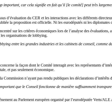
p important, car cela signifie en fait qu’il [le comité] peut très largemen
sus d’évaluation du CER et les interactions avec les différents directeu
liée la proposition est officielle. Ni les eurodéputés ni les diplomate
oncentré sur les critères économiques lors de l’analyse des évaluations,
 les organisations de lobbying.
bbying entre les grandes industries et les cabinets de conseil, comme des 
rne la façon dont le Comité interagit avec les représentants d’intérêts
ntale, et pas seulement économique.
la Commission n’ayant pas rendu publiques les déclarations d’intérêt
st important que le Conseil fonctionne de manière suffisamment transpar
événement au Parlement européen organisé par l’eurodéputée Verts/ALE