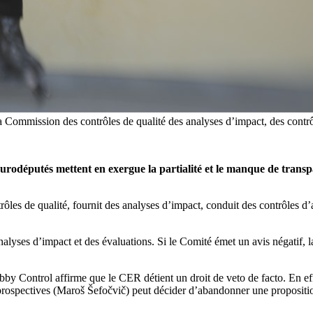
Commission des contrôles de qualité des analyses d’impact, des contrôle
d’eurodéputés mettent en exergue la partialité et le manque de tra
es de qualité, fournit des analyses d’impact, conduit des contrôles d’a
nalyses d’impact et des évaluations. Si le Comité émet un avis négatif, 
ontrol affirme que le CER détient un droit de veto de facto. En effe
et prospectives (Maroš Šefočvič) peut décider d’abandonner une proposit