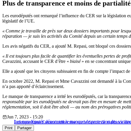
Plus de transparence et moins de partialité
Les eurodéputés ont remarqué l’influence du CER sur la législation eur
législatif de l’UE.
« Comme je travaille de près sur deux dossiers importants pour lesque
réparation — je suis les activités du Comité depuis un certain temps d
Les avis négatifs du CER, a ajouté M. Repasi, ont bloqué ces dossier
« Il est toujours plus facile de quantifier les éventuelles pertes de prof
Cavazzini, accusant le CER d’être «
biaisé
» en se concentrant unique
Elle a ajouté que les citoyens subissaient en fin de compte l’impact de c
En octobre 2022, M. Repasi et Mme Cavazzini ont demandé à la Commiss
n’a pas apporté d’éclaircissement.
Le manque de transparence a irrité les eurodéputés, car la transparen
responsable par les eurodéputés ne devrait pas être en mesure de mett
réglementation, soit il doit être aboli — au nom des prérogatives poli
Jun 7, 2023 - 15:20
Les eurodéputés dénoncent le manque de protection des victim
Politique
Anna Cavazzini
directive sur le devoir de vigilance d
Print
Partager