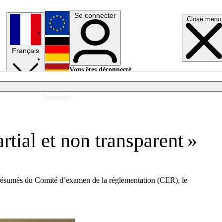
Se connecter
Close menu
English
Français
Deutsch
Vous êtes déconnecté.
Se connecter
Español
Lumières éteintes
tial et non transparent »
e présumés du Comité d’examen de la réglementation (CER), le