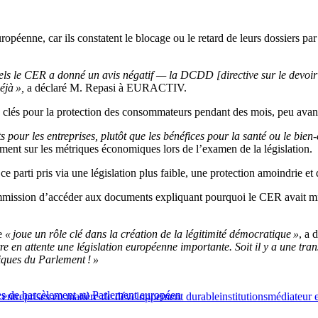
opéenne, car ils constatent le blocage ou le retard de leurs dossiers pa
ls le CER a donné un avis négatif — la DCDD [directive sur le devoir de 
éjà »,
a déclaré M. Repasi à EURACTIV.
s clés pour la protection des consommateurs pendant des mois, peu avant
its pour les entreprises, plutôt que les bénéfices pour la santé ou le bien-
ment sur les métriques économiques lors de l’examen de la législation.
e parti pris via une législation plus faible, une protection amoindrie et 
ion d’accéder aux documents expliquant pourquoi le CER avait mis en a
ce
« joue un rôle clé dans la création de la légitimité démocratique »
, a 
re en attente une législation européenne importante. Soit il y a une tra
tiques du Parlement ! »
es de harcèlement au Parlement européen
es entreprises en matière de développement durable
institutions
médiateur 