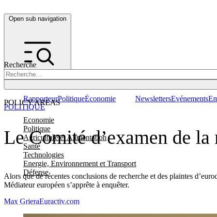
Open sub navigation
Recherche
Rapporteur
Politique
Économie
Newsletters
Evénements
Em
POLICY AREAS
POLITIQUE
Economie
Politique
Le Comité d’examen de la r
Agriculture et Alimentation
Santé
Technologies
Energie, Environnement et Transport
Défense
Alors que de récentes conclusions de recherche et des plaintes d’eur
Médiateur européen s’apprête à enquêter.
Max Griera
Euractiv.com