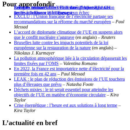
Pour approfondir
Selon les militants, la révision du règlement REACH
Réforme du marché de l’électricité : l’Allemagne se
Énergies renouvelables : l’UE dans l’impasse en raison
sur les substances chimiques est un échec
heurte à la France et à l’Espagne
de désaccords sur la biomasse
EXCLU : l’Union française de l’électricité partage ses
recommandations sur la réforme du marché européen
–
Paul
Messad
L’accord de diplomatie climatique de l’UE en suspens alors
que le conflit nucléaire s’aggrave
(en anglais) –
Reuters
Bruxelles lutte contre les impacts potentiels de la loi
européenne sur la restauration de la nature
(en anglais) –
Nikolaus J. Kurmayer
La pollution atmosphérique liée à la circulation dépasserait les
limites fixées par l’OMS
–
Valentina Romano
En 2022, la France est importatrice nette d’électricité pour la
première fois en 42 ans
–
Paul Messad
LEAK : le plan de réduction des émissions de l’UE touchera
plus d’élevages que prévu
–
Natasha Foote
Déchets mixtes : le tri serait essentiel pour atteindre les
objectifs de l’UE en matière d’économie circulaire
–
Kira
Taylor
Crise énergétique : l’heure est aux solutions à long terme
–
Kira Taylor
L
’
actualité en bref