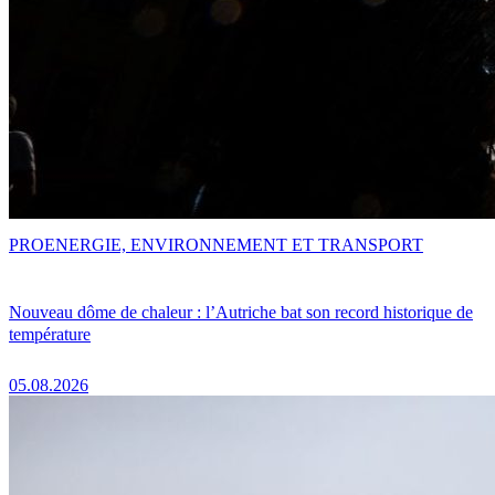
PRO
ENERGIE, ENVIRONNEMENT ET TRANSPORT
Nouveau dôme de chaleur : l’Autriche bat son record historique de
température
05.08.2026