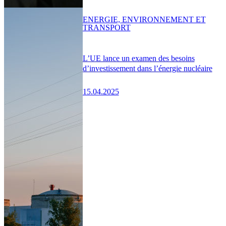
ENERGIE, ENVIRONNEMENT ET
TRANSPORT
L’UE lance un examen des besoins
d’investissement dans l’énergie nucléaire
15.04.2025