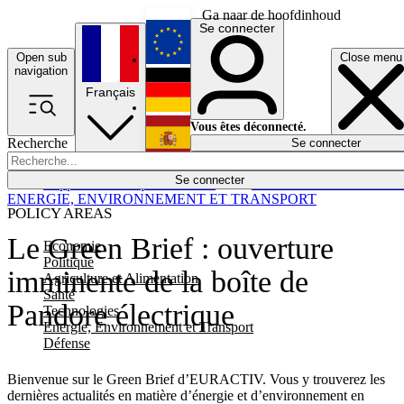
Ga naar de hoofdinhoud
Se connecter
Open sub
Close menu
English
navigation
Français
Deutsch
Vous êtes déconnecté.
Recherche
Se connecter
Español
Lumières éteintes
Se connecter
Rapporteur
Politique
Économie
Newsletters
Evénements
Em
ENERGIE, ENVIRONNEMENT ET TRANSPORT
POLICY AREAS
Le Green Brief : ouverture
Economie
Politique
imminente de la boîte de
Agriculture et Alimentation
Santé
Pandore électrique
Technologies
Energie, Environnement et Transport
Défense
Bienvenue sur le Green Brief d’
EURACTIV
. Vous y trouverez les
dernières actualités en matière d’énergie et d’environnement en