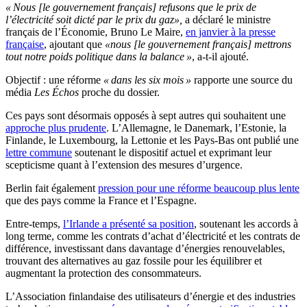
« Nous [le gouvernement français] refusons que le prix de
l’électricité soit dicté par le prix du gaz»,
a déclaré le ministre
français de l’Économie, Bruno Le Maire,
en janvier à la presse
française
, ajoutant que
«n
ous [le gouvernement français] mettrons
tout notre poids politique dans la balance »
, a-t-il ajouté.
Objectif : une réforme
« dans les six mois »
rapporte une source du
média
Les
Échos
proche du dossier.
Ces pays sont désormais opposés à sept autres qui souhaitent une
approche plus prudente
. L’Allemagne, le Danemark, l’Estonie, la
Finlande, le Luxembourg, la Lettonie et les Pays-Bas ont publié une
lettre commune
soutenant le dispositif actuel et exprimant leur
scepticisme quant à l’extension des mesures d’urgence.
Berlin fait également
pression pour une réforme beaucoup plus lente
que des pays comme la France et l’Espagne.
Entre-temps,
l’Irlande a présenté sa position
, soutenant les accords à
long terme, comme les contrats d’achat d’électricité et les contrats de
différence, investissant dans davantage d’énergies renouvelables,
trouvant des alternatives au gaz fossile pour les équilibrer et
augmentant la protection des consommateurs.
L’Association finlandaise des utilisateurs d’énergie et des industries