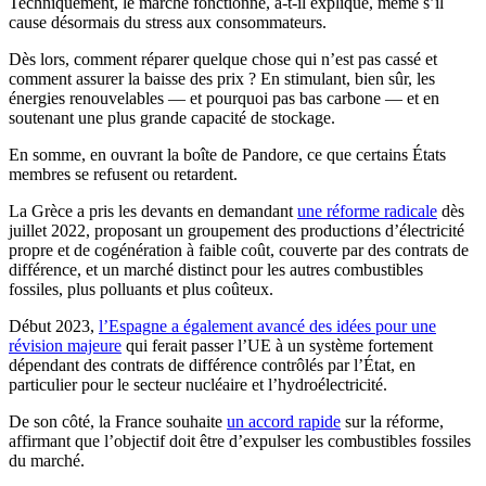
Techniquement, le marché fonctionne, a-t-il expliqué, même s’il
cause désormais du stress aux consommateurs.
Dès lors, comment réparer quelque chose qui n’est pas cassé et
comment assurer la baisse des prix ? En stimulant, bien sûr, les
énergies renouvelables — et pourquoi pas bas carbone — et en
soutenant une plus grande capacité de stockage.
En somme, en ouvrant la boîte de Pandore, ce que certains États
membres se refusent ou retardent.
La Grèce a pris les devants en demandant
une réforme radicale
dès
juillet 2022, proposant un groupement des productions d’électricité
propre et de cogénération à faible coût, couverte par des contrats de
différence, et un marché distinct pour les autres combustibles
fossiles, plus polluants et plus coûteux.
Début 2023,
l’Espagne a également avancé des idées pour une
révision majeure
qui ferait passer l’UE à un système fortement
dépendant des contrats de différence contrôlés par l’État, en
particulier pour le secteur nucléaire et l’hydroélectricité.
De son côté, la France souhaite
un accord rapide
sur la réforme,
affirmant que l’objectif doit être d’expulser les combustibles fossiles
du marché.