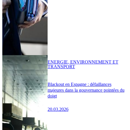
ENERGIE, ENVIRONNEMENT ET
TRANSPORT
Blackout en Espagne : défaillances
majeures dans la gouvernance pointées du
doigt
20.03.2026