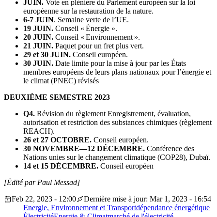
JUIN.
Vote en plénière du Parlement européen sur la loi
européenne sur la restauration de la nature.
6-7 JUIN
. Semaine verte de l’UE.
19 JUIN.
Conseil « Énergie ».
20 JUIN.
Conseil « Environnement ».
21 JUIN.
Paquet pour un fret plus vert.
29 et 30 JUIN.
Conseil européen.
30 JUIN.
Date limite pour la mise à jour par les États
membres européens de leurs plans nationaux pour l’énergie et
le climat (PNEC) révisés
DEUXIÈME SEMESTRE 2023
Q4.
Révision du règlement Enregistrement, évaluation,
autorisation et restriction des substances chimiques (règlement
REACH).
26 et 27 OCTOBRE.
Conseil européen.
30 NOVEMBRE—12 DÉCEMBRE.
Conférence des
Nations unies sur le changement climatique (COP28), Dubaï.
14 et 15
DÉCEMBRE.
Conseil européen
[Édité par Paul Messad]
Feb 22, 2023 - 12:00
Dernière mise à jour: Mar 1, 2023 - 16:54
Energie, Environnement et Transport
dépendance énergétique
Électricité
Energie & Climat
marché de l'électricité