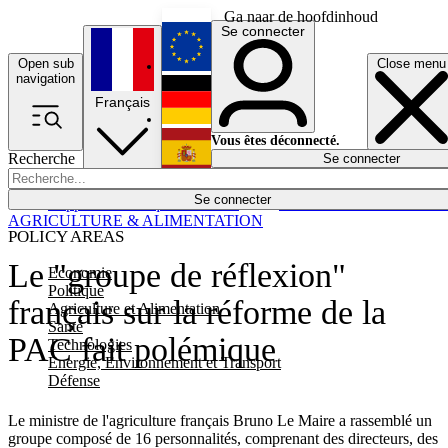
Ga naar de hoofdinhoud
Se connecter
Open sub
Close menu
English
navigation
Français
Deutsch
Vous êtes déconnecté.
Recherche
Se connecter
Español
Lumières éteintes
Se connecter
Rapporteur
Politique
Économie
Newsletters
Evénements
Em
AGRICULTURE & ALIMENTATION
POLICY AREAS
Le "groupe de réflexion"
Economie
Politique
français sur la réforme de la
Agriculture et Alimentation
Santé
PAC fait polémique
Technologies
Energie, Environnement et Transport
Défense
Le ministre de l'agriculture français Bruno Le Maire a rassemblé un
groupe composé de 16 personnalités, comprenant des directeurs, des