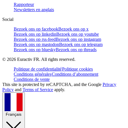
Rapporteur
Newsletters en anglais
Social
Bezoek ons op facebook
Bezoek ons op x
Bezoek ons op linkedin
Bezoek ons op youtube
Bezoek ons op rss-feed
Bezoek ons op instagram
Bezoek ons op mastodon
Bezoek ons op telegram
Bezoek ons op bluesky
Bezoek ons op threads
©
2026
Euractiv FR. All rights reserved.
Politique de confidentialité
Politique cookies
Conditions générales
Conditions d’abonnement
Conditions de vente
This site is protected by reCAPTCHA, and the Google
Privacy
Policy
and
Terms of Service
apply.
Français