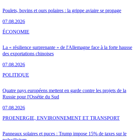
Poulets, bovins et ours polaires : la grippe aviaire se propage
07.08.2026
ÉCONOMIE
La « résilience surprenante » de l'Allemagne face à la forte hausse
des exportations chinoises
07.08.2026
POLITIQUE
Quatre pays européens mettent en garde contre les projets de la
Russie pour l'Ossétie du Sud
07.08.2026
PRO
ENERGIE, ENVIRONNEMENT ET TRANSPORT
Panneaux solaires et puces : Trump impose 15% de taxes sur le
polysilicium