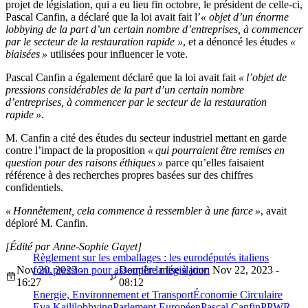
projet de législation, qui a eu lieu fin octobre, le président de celle-ci,
Pascal Canfin, a déclaré que la loi avait fait l’
« objet d’un énorme
lobbying de la part d’un certain nombre d’entreprises, à commencer
par le secteur de la restauration rapide »
, et a dénoncé les études
«
biaisées »
utilisées pour influencer le vote.
Pascal Canfin a également déclaré que la loi avait fait
« l’objet de
pressions considérables de la part d’un certain nombre
d’entreprises, à commencer par le secteur de la restauration
rapide »
.
M. Canfin a cité des études du secteur industriel mettant en garde
contre l’impact de la proposition
« qui pourraient être remises en
question pour des raisons éthiques »
parce qu’elles faisaient
référence à des recherches propres basées sur des chiffres
confidentiels.
« Honnêtement, cela commence à ressembler à une farce »
, avait
déploré M. Canfin.
[Édité par Anne-Sophie Gayet]
Règlement sur les emballages : les eurodéputés italiens
Nov 20, 2023 -
font pression pour assouplir la législation
Dernière mise à jour: Nov 22, 2023 -
16:27
08:12
Energie, Environnement et Transport
Économie Circulaire
Eva Kaili
lobbying
Parlement Européen
Pascal Canfin
PPWR