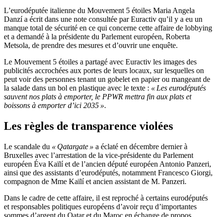
L’eurodéputée italienne du Mouvement 5 étoiles Maria Angela
Danzí a écrit dans une note consultée par Euractiv qu’il y a eu un
manque total de sécurité en ce qui concerne cette affaire de lobbying
et a demandé à la présidente du Parlement européen, Roberta
Metsola, de prendre des mesures et d’ouvrir une enquête.
Le Mouvement 5 étoiles a partagé avec Euractiv les images des
publicités accrochées aux portes de leurs locaux, sur lesquelles on
peut voir des personnes tenant un gobelet en papier ou mangeant de
la salade dans un bol en plastique avec le texte :
« Les eurodéputés
sauvent nos plats à emporter, le PPWR mettra fin aux plats et
boissons à emporter d’ici 2035 »
.
Les règles de transparence violées
Le scandale du
« Qatargate »
a éclaté en décembre dernier à
Bruxelles avec l’arrestation de la vice-présidente du Parlement
européen Éva Kaïlí et de l’ancien député européen Antonio Panzeri,
ainsi que des assistants d’eurodéputés, notamment Francesco Giorgi,
compagnon de Mme Kaïlí et ancien assistant de M. Panzeri.
Dans le cadre de cette affaire, il est reproché à certains eurodéputés
et responsables politiques européens d’avoir reçu d’importantes
sommes d’argent du Qatar et du Maroc en échange de propos