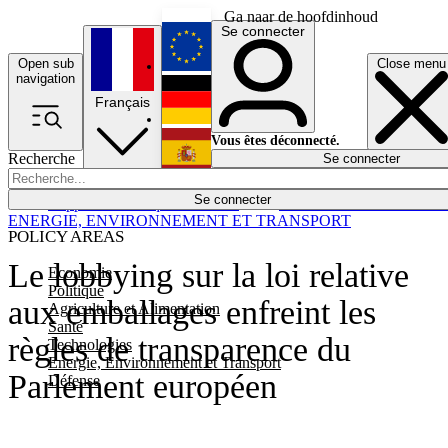
Ga naar de hoofdinhoud
Se connecter
Open sub
Close menu
English
navigation
Français
Deutsch
Vous êtes déconnecté.
Recherche
Se connecter
Español
Lumières éteintes
Se connecter
Rapporteur
Politique
Économie
Newsletters
Evénements
Em
ENERGIE, ENVIRONNEMENT ET TRANSPORT
POLICY AREAS
Le lobbying sur la loi relative
Economie
Politique
aux emballages enfreint les
Agriculture et Alimentation
Santé
règles de transparence du
Technologies
Energie, Environnement et Transport
Parlement européen
Défense