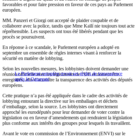
favorables et pour faire pression en faveur de ces pays au Parlement
européen.
MM. Panzeri et Giorgi ont accepté de plaider coupable et de
collaborer avec la police, tandis que Mme Kaïlí nie toujours tout acte
répréhensible. Les suspects ont tous été libérés pendant que les
procès se poursuivent.
En réponse à ce scandale, le Parlement européen a adopté en
septembre un ensemble de règles internes visant à renforcer la
sécurité en matière de lobbying.
Selon les nouvelles mesures, les lobbyistes doivent demander une
Le Parlement européen revoit ses règles de transparence
réunion officielle avec les législateurs de l’UE et doivent être
après le Qatargate
enregistrés, afin d’accroître la transparence des activités des députés
européens.
Cette pratique n’a pas été appliquée dans le cadre des activités de
lobbying entourant la directive sur les emballages et déchets
d’emballage, selon la source. Les lobbyistes ont directement
approché les eurodéputés pour leur demander de voter contre la
législation ou en faveur d’amendements qui rendraient la législation
plus conforme aux intérêts des groupes pour lesquels ils travaillent.
Avant le vote en commission de l’Environnement (ENVI) sur le