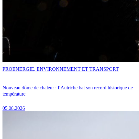
PRO
ENERGIE, ENVIRONNEMENT ET TRANSPORT
Nouveau dôme de chaleur : l’Autriche bat son record historique de
température
05.08.2026