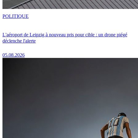
POLITIQUE
L'aéroport de Leipzig à nouveau pris pour cible : un drone piégé
déclenche l'alerte
05.08.2026