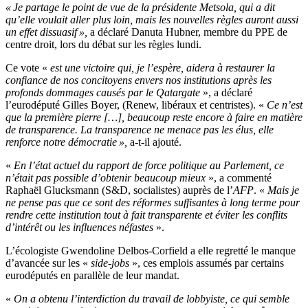
« Je partage le point de vue de la présidente Metsola, qui a dit
qu’elle voulait aller plus loin, mais les nouvelles règles auront aussi
un effet dissuasif »,
a déclaré Danuta Hubner, membre du PPE de
centre droit, lors du débat sur les règles lundi.
Ce vote «
est une victoire qui, je l’espère, aidera à restaurer la
confiance de nos concitoyens envers nos institutions après les
profonds dommages causés par le Qatargate
», a déclaré
l’eurodéputé Gilles Boyer, (Renew, libéraux et centristes). «
Ce n’est
que la première pierre […], beaucoup reste encore à faire en matière
de transparence. La transparence ne menace pas les élus, elle
renforce notre démocratie »,
a-t-il ajouté.
«
En l’état actuel du rapport de force politique au Parlement, ce
n’était pas possible d’obtenir beaucoup mieux
», a commenté
Raphaël Glucksmann (S&D, socialistes) auprès de l’
AFP
. «
Mais je
ne pense pas que ce sont des réformes suffisantes à long terme pour
rendre cette institution tout à fait transparente et éviter les conflits
d’intérêt ou les influences néfastes
».
L’écologiste Gwendoline Delbos-Corfield a elle regretté le manque
d’avancée sur les «
side-jobs
», ces emplois assumés par certains
eurodéputés en parallèle de leur mandat.
«
On a obtenu l’interdiction du travail de lobbyiste, ce qui semble