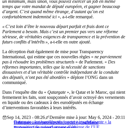
un minimum, mais sinon, vous pouvez exercer un job en même
temps que votre mandat de député européen, et gagner beaucoup
d’argent. C’est quand même étrange, d’autant qu’on est
confortablement indemnisé ici
», a-t-elle remarqué.
« C’est loin d’être le nouveau départ parfait et frais dont ce
Parlement a besoin. Mais c’est un premier pas vers une réforme
sérieuse, de véritables exigences de transparence et la prévention de
futurs conflits d’intérêts »,
a-t-elle en outre ajouté.
La déception était également de mise pour Transparency
International, qui estime que ces nouvelles règles «
ne parviennent
pas à résoudre les problèmes structurels
» de Parlement. «
Des
réformes importantes, telles que la nécessité de sanctions
dissuasives et d’un véritable contrôle indépendant de la conduite
des députés, n’ont pas été abordées
» déplore l’ONG dans un
communiqué.
Dans l’enquête dite du «
Qatargate
», le Qatar et le Maroc, qui nient
fermement les faits, sont soupçonnés d’avoir octroyé des versements
en liquide ou des cadeaux à des eurodéputés en échange
d’interventions favorables à leurs intérêts.
Sep 14, 2023 - 08:26
Dernière mise à jour: May 6, 2024 - 20:11
Qatargate : les eurodéputés jugent « insatisfaisante » la
Politique
eurodéputés
institutions
lobbying
Maroc
proposition de nouvel organe d’éthique de l’UE
Parlement Européen
Qatar
qatargate