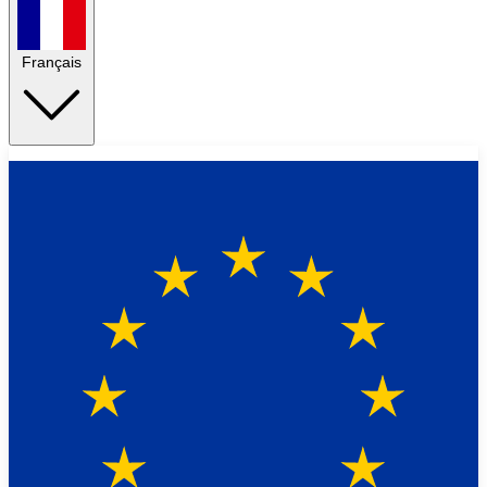
Français