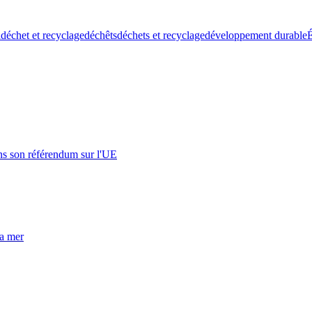
l
déchet et recyclage
déchêts
déchets et recyclage
développement durable
É
s son référendum sur l'UE
la mer