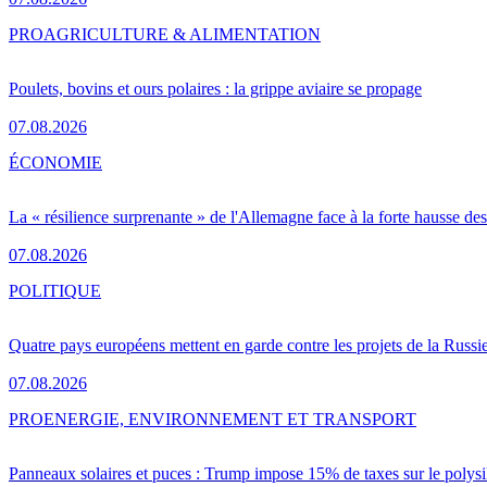
PRO
AGRICULTURE & ALIMENTATION
Poulets, bovins et ours polaires : la grippe aviaire se propage
07.08.2026
ÉCONOMIE
La « résilience surprenante » de l'Allemagne face à la forte hausse de
07.08.2026
POLITIQUE
Quatre pays européens mettent en garde contre les projets de la Russi
07.08.2026
PRO
ENERGIE, ENVIRONNEMENT ET TRANSPORT
Panneaux solaires et puces : Trump impose 15% de taxes sur le polysi