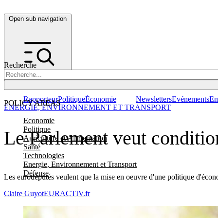
Open sub navigation
Recherche
Rapporteur
Politique
Économie
Newsletters
Evénements
Em
POLICY AREAS
ENERGIE, ENVIRONNEMENT ET TRANSPORT
Economie
Politique
Le Parlement veut conditio
Agriculture et Alimentation
Santé
Technologies
Energie, Environnement et Transport
Défense
Les eurodéputés veulent que la mise en oeuvre d'une politique d'économ
Claire Guyot
EURACTIV.fr