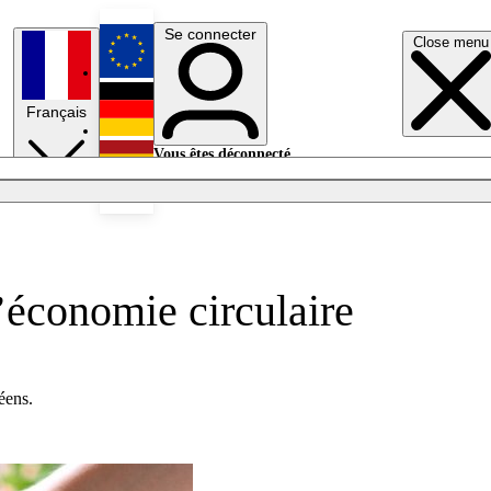
Se connecter
Close menu
English
Français
Deutsch
Vous êtes déconnecté.
Se connecter
Español
Lumières éteintes
’économie circulaire
éens.