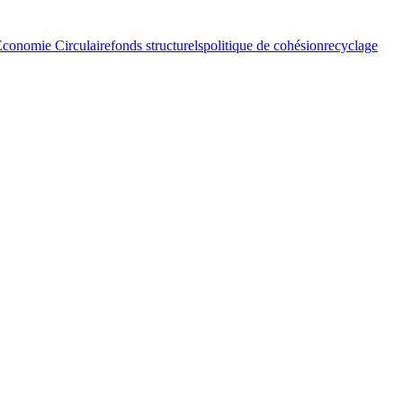
conomie Circulaire
fonds structurels
politique de cohésion
recyclage