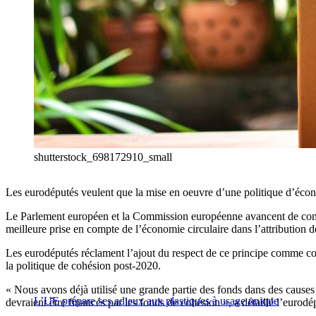
shutterstock_698172910_small
Les eurodéputés veulent que la mise en oeuvre d’une politique d’économ
Le Parlement européen et la Commission européenne avancent de concert
meilleure prise en compte de l’économie circulaire dans l’attribution d
Les eurodéputés réclament l’ajout du respect de ce principe comme c
la politique de cohésion post-2020.
« Nous avons déjà utilisé une grande partie des fonds dans des causes q
L’UE prépare ses adieux aux plastiques à usage unique
devraient être financés par les fonds de cohésion », a détaillé l’eurodé