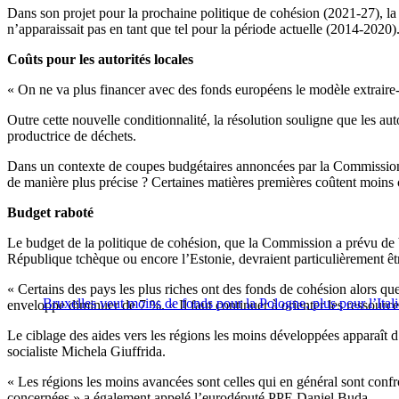
Dans son projet pour la prochaine politique de cohésion (2021-27), la
n’apparaissait pas en tant que tel pour la période actuelle (2014-2020)
Coûts pour les autorités locales
« On ne va plus financer avec des fonds européens le modèle extraire-fa
Outre cette nouvelle conditionnalité, la résolution souligne que les a
productrice de déchets.
Dans un contexte de coupes budgétaires annoncées par la Commission, c
de manière plus précise ? Certaines matières premières coûtent moins 
Budget raboté
Le budget de la politique de cohésion, que la Commission a prévu de bai
République tchèque ou encore l’Estonie, devraient particulièrement êt
« Certains des pays les plus riches ont des fonds de cohésion alors qu
Bruxelles veut moins de fonds pour la Pologne, plus pour l’Itali
enveloppe diminuer de 7 %. « Il faut continuer à orienter les ressources
Le ciblage des aides vers les régions les moins développées apparaît d’
socialiste Michela Giuffrida.
« Les régions les moins avancées sont celles qui en général sont confr
concernées » a également appelé l’eurodéputé PPE Daniel Buda.