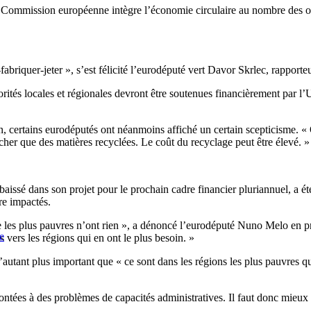
 Commission européenne intègre l’économie circulaire au nombre des obje
.
briquer-jeter », s’est félicité l’eurodéputé vert Davor Skrlec, rapporteu
utorités locales et régionales devront être soutenues financièrement par
ertains eurodéputés ont néanmoins affiché un certain scepticisme. « On
cher que des matières recyclées. Le coût du recyclage peut être élevé. 
ssé dans son projet pour le prochain cadre financier pluriannuel, a été 
re impactés.
e les plus pauvres n’ont rien », a dénoncé l’eurodéputé Nuno Melo en pr
e
 vers les régions qui en ont le plus besoin. »
autant plus important que « ce sont dans les régions les plus pauvres qu
ontées à des problèmes de capacités administratives. Il faut donc mieux