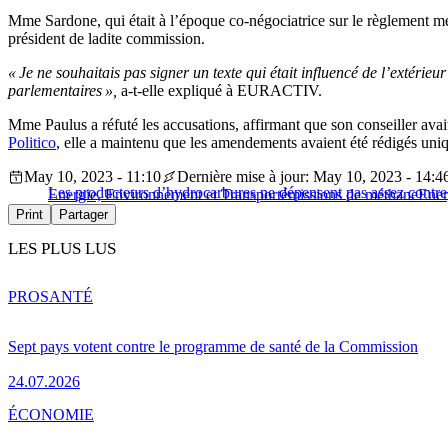
Mme Sardone, qui était à l’époque co-négociatrice sur le règlement mé
président de ladite commission.
« Je ne souhaitais pas signer un texte qui était influencé de l’extéri
parlementaires »,
a-t-elle expliqué à EURACTIV.
Mme Paulus a réfuté les accusations, affirmant que son conseiller a
Politico
, elle a maintenu que les amendements avaient été rédigés uni
May 10, 2023 - 11:10
Dernière mise à jour: May 10, 2023 - 14:4
Les producteurs d’hydrocarbures ne dépensent pas assez contre 
Energie, Environnement et Transport
émissions de méthane
Ener
Print
Partager
LES PLUS LUS
PRO
SANTÉ
Sept pays votent contre le programme de santé de la Commission
24.07.2026
ÉCONOMIE