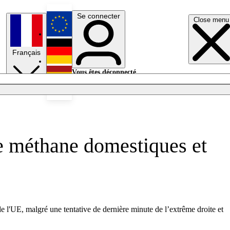
Se connecter
Close menu
English
Français
Deutsch
Vous êtes déconnecté.
Se connecter
Español
Lumières éteintes
de méthane domestiques et
e l'UE, malgré une tentative de dernière minute de l’extrême droite et