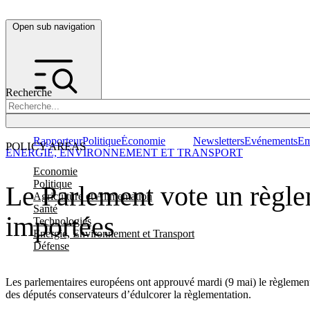
Open sub navigation
Recherche
Rapporteur
Politique
Économie
Newsletters
Evénements
Em
POLICY AREAS
ENERGIE, ENVIRONNEMENT ET TRANSPORT
Economie
Politique
Le Parlement vote un règle
Agriculture et Alimentation
Santé
importées
Technologies
Energie, Environnement et Transport
Défense
Les parlementaires européens ont approuvé mardi (9 mai) le règlement 
des députés conservateurs d’édulcorer la règlementation.