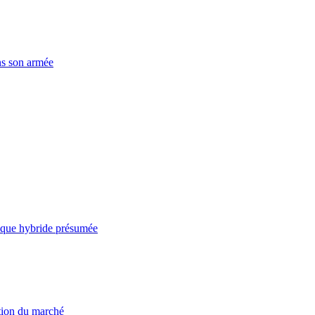
ns son armée
taque hybride présumée
ation du marché