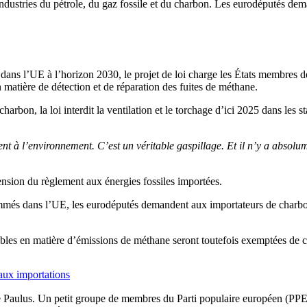
industries du pétrole, du gaz fossile et du charbon. Les eurodéputés de
ans l’UE à l’horizon 2030, le projet de loi charge les États membres de 
n matière de détection et de réparation des fuites de méthane.
on, la loi interdit la ventilation et le torchage d’ici 2025 dans les sta
ent à l’environnement. C’est un véritable gaspillage. Et il n’y a absolum
nsion du règlement aux énergies fossiles importées.
més dans l’UE, les eurodéputés demandent aux importateurs de charbon, 
es en matière d’émissions de méthane seront toutefois exemptées de ce
aux importations
me Paulus. Un petit groupe de membres du Parti populaire européen (PPE)