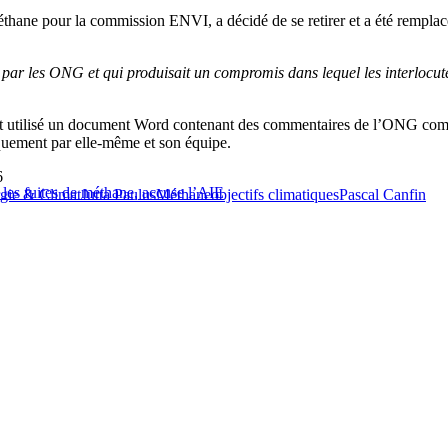
thane pour la commission ENVI, a décidé de se retirer et a été remplac
eur par les ONG et qui produisait un compromis dans lequel les interlocu
vait utilisé un document Word contenant des commentaires de l’ONG com
quement par elle-même et son équipe.
6
les fuites de méthane, accuse l’AIE
gie & Climat
Jutta Paulus
Méthane
objectifs climatiques
Pascal Canfin