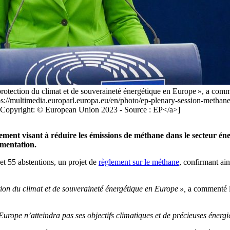
otection du climat et de souveraineté énergétique en Europe », a comme
https://multimedia.europarl.europa.eu/en/photo/ep-plenary-session-meth
pyright: © European Union 2023 - Source : EP</a>]
ment visant à réduire les émissions de méthane dans le secteur én
ementation.
et 55 abstentions, un projet de
règlement sur le méthane
, confirmant ain
on du climat et de souveraineté énergétique en Europe »,
a commenté l’
rope n’atteindra pas ses objectifs climatiques et de précieuses énergie