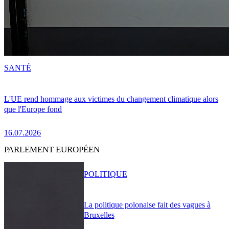
SANTÉ
L'UE rend hommage aux victimes du changement climatique alors
que l'Europe fond
16.07.2026
PARLEMENT EUROPÉEN
POLITIQUE
La politique polonaise fait des vagues à
Bruxelles