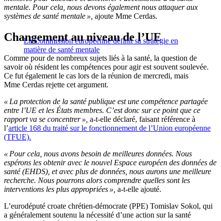
mentale. Pour cela, nous devons également nous attaquer aux
systèmes de santé mentale »,
ajoute Mme Cerdas.
Changement au niveau de l’UE
La Commission européenne définit sa stratégie en
matière de santé mentale
Comme pour de nombreux sujets liés à la santé, la question de
savoir où résident les compétences pour agir est souvent soulevée.
Ce fut également le cas lors de la réunion de mercredi, mais
Mme Cerdas rejette cet argument.
« La protection de la santé publique est une compétence partagée
entre l’UE et les États membres. C’est donc sur ce point que ce
rapport va se concentrer »,
a-t-elle déclaré, faisant référence à
l’
article 168 du traité sur le fonctionnement de l’Union européenne
(TFUE).
« Pour cela, nous avons besoin de meilleures données. Nous
espérons les obtenir avec le nouvel Espace européen des données de
santé (EHDS), et avec plus de données, nous aurons une meilleure
recherche. Nous pourrons alors comprendre quelles sont les
interventions les plus appropriées »,
a-t-elle ajouté.
L’eurodéputé croate chrétien-démocrate (PPE) Tomislav Sokol, qui
a généralement soutenu la nécessité d’une action sur la santé