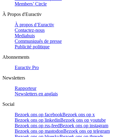
Members’ Circle
À Propos d'Euractiv
À propos d’Euractiv
Contactez-nous
Mediahuis
Communiqués de presse
Publicité politique
Abonnements
Euractiv Pro
Newsletters
Rapporteur
Newsletters en anglais
Social
Bezoek ons op facebook
Bezoek ons op x
Bezoek ons op linkedin
Bezoek ons op youtube
Bezoek ons op rss-feed
Bezoek ons op instagram
Bezoek ons op mastodon
Bezoek ons op telegram
Bezoek ons op bluesky
Bezoek ons op threads