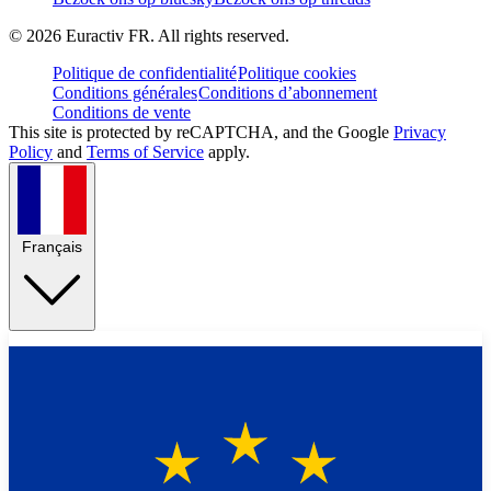
©
2026
Euractiv FR. All rights reserved.
Politique de confidentialité
Politique cookies
Conditions générales
Conditions d’abonnement
Conditions de vente
This site is protected by reCAPTCHA, and the Google
Privacy
Policy
and
Terms of Service
apply.
Français