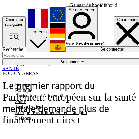
Ga naar de hoofdinhoud
Se connecter
Open sub
Close menu
English
navigation
Français
Deutsch
Vous êtes déconnecté.
Recherche
Se connecter
Español
Lumières éteintes
Se connecter
Rapporteur
Politique
Économie
Newsletters
Evénements
Em
SANTÉ
POLICY AREAS
Le premier rapport du
Economie
Politique
Parlement européen sur la santé
Agriculture et Alimentation
Santé
mentale demande plus de
Technologies
Energie, Environnement et Transport
financement direct
Défense