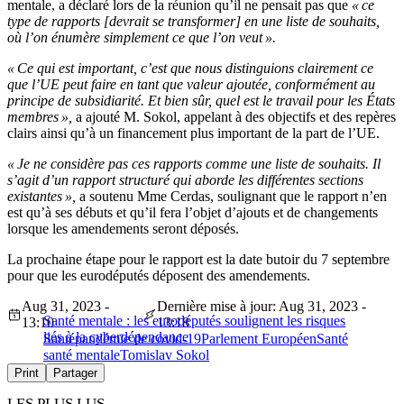
mentale, a déclaré lors de la réunion qu’il ne pensait pas que
« ce
type de rapports [devrait se transformer] en une liste de souhaits,
où l’on énumère simplement ce que l’on veut ».
« Ce qui est important, c’est que nous distinguions clairement ce
que l’UE peut faire en tant que valeur ajoutée, conformément au
principe de subsidiarité. Et bien sûr, quel est le travail pour les États
membres »,
a ajouté M. Sokol, appelant à des objectifs et des repères
clairs ainsi qu’à un financement plus important de la part de l’UE.
« Je ne considère pas ces rapports comme une liste de souhaits. Il
s’agit d’un rapport structuré qui aborde les différentes sections
existantes »,
a soutenu Mme Cerdas, soulignant que le rapport n’en
est qu’à ses débuts et qu’il fera l’objet d’ajouts et de changements
lorsque les amendements seront déposés.
La prochaine étape pour le rapport est la date butoir du 7 septembre
pour que les eurodéputés déposent des amendements.
Aug 31, 2023 -
Dernière mise à jour: Aug 31, 2023 -
Santé mentale : les eurodéputés soulignent les risques
13:10
13:18
liés à la cyberdépendance
Santé
pandémie de covid-19
Parlement Européen
Santé
santé mentale
Tomislav Sokol
Print
Partager
LES PLUS LUS