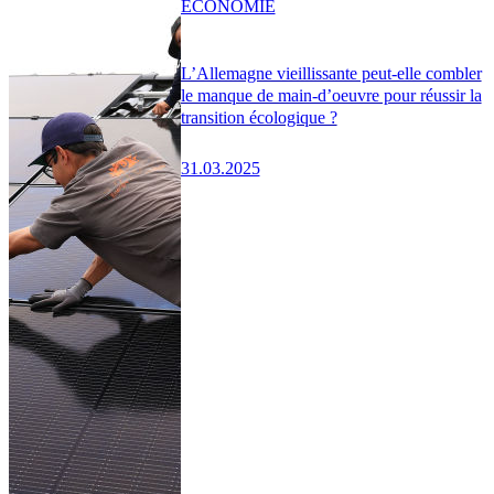
ÉCONOMIE
L’Allemagne vieillissante peut-elle combler
le manque de main-d’oeuvre pour réussir la
transition écologique ?
31.03.2025