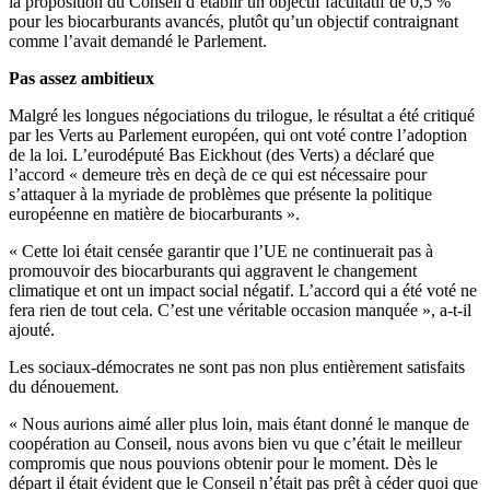
la proposition du Conseil d’établir un objectif facultatif de 0,5 %
pour les biocarburants avancés, plutôt qu’un objectif contraignant
comme l’avait demandé le Parlement.
Pas assez ambitieux
Malgré les longues négociations du trilogue, le résultat a été critiqué
par les Verts au Parlement européen, qui ont voté contre l’adoption
de la loi. L’eurodéputé Bas Eickhout (des Verts) a déclaré que
l’accord « demeure très en deçà de ce qui est nécessaire pour
s’attaquer à la myriade de problèmes que présente la politique
européenne en matière de biocarburants ».
« Cette loi était censée garantir que l’UE ne continuerait pas à
promouvoir des biocarburants qui aggravent le changement
climatique et ont un impact social négatif. L’accord qui a été voté ne
fera rien de tout cela. C’est une véritable occasion manquée », a-t-il
ajouté.
Les sociaux-démocrates ne sont pas non plus entièrement satisfaits
du dénouement.
« Nous aurions aimé aller plus loin, mais étant donné le manque de
coopération au Conseil, nous avons bien vu que c’était le meilleur
compromis que nous pouvions obtenir pour le moment. Dès le
départ il était évident que le Conseil n’était pas prêt à céder quoi que