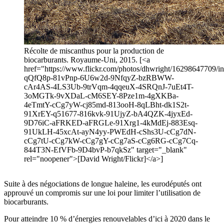
Récolte de miscanthus pour la production de
biocarburants. Royaume-Uni, 2015. [<a
href="https://www.flickr.com/photos/dhwright/16298647709/in/
qQfQ8p-81vPnp-6U6w2d-9NfqyZ-bzRBWW-
cAr4AS-4LS3Ub-9trVqm-4qqeuX-4SRQnJ-7uEt4T-
3oMGTk-9vXDaL-cM6SEY-8Pze1m-4gXKBa-
4eTmtY-cCg7yW-cj85md-813ooH-8qLBht-dk1S2t-
91XrEY-q51677-816kvk-91UjyZ-bA4QZK-4jyxEd-
9D76iC-aFRKED-aFRGLe-91Xrg1-4kMdEj-883Esq-
91UkLH-45xcAt-ayN4yy-PWEdH-cShs3U-cCg7dN-
cCg7tU-cCg7kW-cCg7gY-cCg7aS-cCg6RG-cCg7Cq-
844T3N-EfVFb-9D4bvP-b7qkSz" target="_blank"
rel="noopener">[David Wright/Flickr]</a>]
Suite à des négociations de longue haleine, les eurodéputés ont
approuvé un compromis sur une loi pour limiter l’utilisation de
biocarburants.
Pour atteindre 10 % d’énergies renouvelables d’ici à 2020 dans le