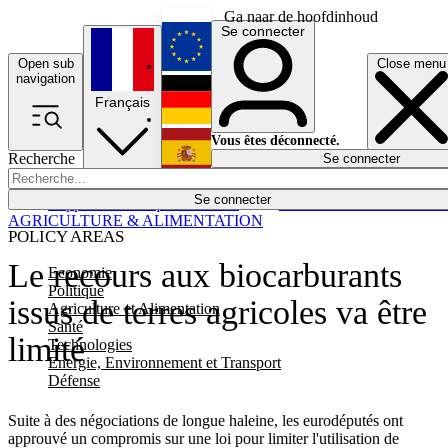
Ga naar de hoofdinhoud
Se connecter
Open sub
Close menu
English
navigation
Français
Deutsch
Vous êtes déconnecté.
Recherche
Se connecter
Español
Lumières éteintes
Se connecter
Rapporteur
Politique
Économie
Newsletters
Evénements
Em
AGRICULTURE & ALIMENTATION
POLICY AREAS
Le recours aux biocarburants
Economie
Politique
issus de terres agricoles va être
Agriculture et Alimentation
Santé
limité
Technologies
Energie, Environnement et Transport
Défense
Suite à des négociations de longue haleine, les eurodéputés ont
approuvé un compromis sur une loi pour limiter l'utilisation de