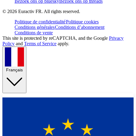
Bezoek ons op bluesky
Bezoek ons op threads
©
2026
Euractiv FR. All rights reserved.
Politique de confidentialité
Politique cookies
Conditions générales
Conditions d’abonnement
Conditions de vente
This site is protected by reCAPTCHA, and the Google
Privacy
Policy
and
Terms of Service
apply.
Français