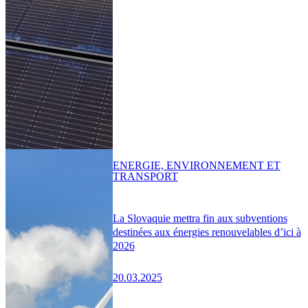
ENERGIE, ENVIRONNEMENT ET
TRANSPORT
La Slovaquie mettra fin aux subventions
destinées aux énergies renouvelables d’ici à
2026
20.03.2025