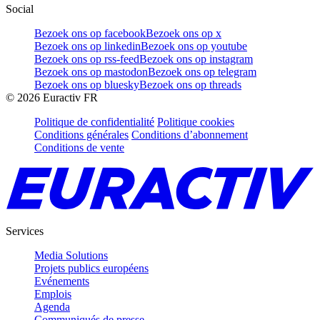
Social
Bezoek ons op facebook
Bezoek ons op x
Bezoek ons op linkedin
Bezoek ons op youtube
Bezoek ons op rss-feed
Bezoek ons op instagram
Bezoek ons op mastodon
Bezoek ons op telegram
Bezoek ons op bluesky
Bezoek ons op threads
©
2026
Euractiv FR
Politique de confidentialité
Politique cookies
Conditions générales
Conditions d’abonnement
Conditions de vente
Services
Media Solutions
Projets publics européens
Evénements
Emplois
Agenda
Communiqués de presse