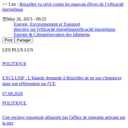
>> Lire :
Bruxelles va sévir contre les mauvais élèves de l’efficacité
énergétique
May 26, 2015 - 09:25
Energie, Environnement et Transport
directive sur l'efficacité énergétique
efficacité énergétique
Energie & Climat
rénovation des bâtiments
Print
Partager
LES PLUS LUS
POLITIQUE
EXCLUSIF : L'Islande demande à Bruxelles de ne pas s'immiscer
dans son référendum sur l'UE
07.08.2026
POLITIQUE
Une enclave espagnole dépassée par l'afflux de migrants arrivant par
la mer