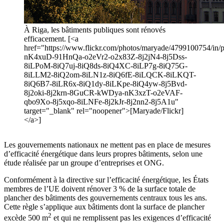
À Riga, les bâtiments publiques sont rénovés
efficacement. [<a
href="https://www.flickr.com/photos/maryade/4799100754/in/ph
nK4xuD-91HnQa-o2eVr2-o2x83Z-8j2jN4-8j5Dss-
8iLPoM-8iQ7uj-8iQ8ds-8iQ4XC-8iLP7g-8iQ75G-
8iLLM2-8iQ2om-8iLN1z-8iQ6fE-8iLQCK-8iLKQT-
8iQ6B7-8iLR6x-8iQ1dy-8iLKpe-8iQ4yw-8j5Bvd-
8j2oki-8j2krn-8GuCR-kWDya-nK3xzT-o2eVAF-
qbo9Xo-8j5xqo-8iLNFe-8j2kJr-8j2nn2-8j5A1u"
target="_blank" rel="noopener">[Maryade/Flickr]
</a>]
Les gouvernements nationaux ne mettent pas en place de mesures
d’efficacité énergétique dans leurs propres bâtiments, selon une
étude réalisée par un groupe d’entreprises et ONG.
Conformément à la directive sur l’efficacité énergétique, les États
membres de l’UE doivent rénover 3 % de la surface totale de
plancher des bâtiments des gouvernements centraux tous les ans.
Cette règle s’applique aux bâtiments dont la surface de plancher
2
excède 500 m
et qui ne remplissent pas les exigences d’efficacité