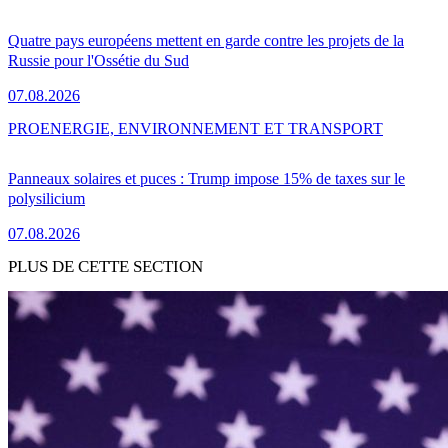
Quatre pays européens mettent en garde contre les projets de la
Russie pour l'Ossétie du Sud
07.08.2026
PRO
ENERGIE, ENVIRONNEMENT ET TRANSPORT
Panneaux solaires et puces : Trump impose 15% de taxes sur le
polysilicium
07.08.2026
PLUS DE CETTE SECTION