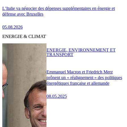
L’Italie va négocier des dépenses supplémentaires en énergie et
défense avec Bruxelles
05.08.2026
ENERGIE & CLIMAT
ENERGIE, ENVIRONNEMENT ET
TRANSPORT
Emmanuel Macron et Friedrich Merz
prônent un « réalignement » des politiques
énergétiques française et allemande
08.05.2025