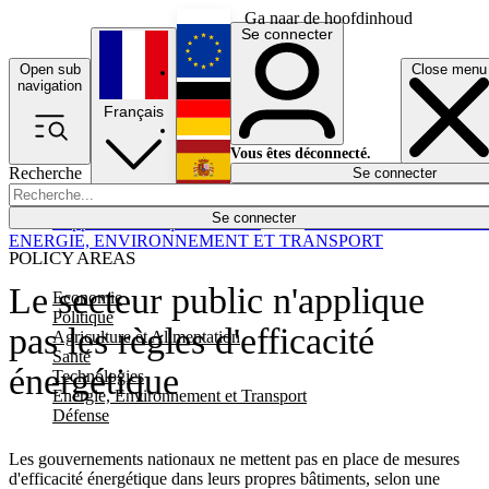
Ga naar de hoofdinhoud
Se connecter
Open sub
Close menu
English
navigation
Français
Deutsch
Vous êtes déconnecté.
Recherche
Se connecter
Español
Lumières éteintes
Se connecter
Rapporteur
Politique
Économie
Newsletters
Evénements
Em
ENERGIE, ENVIRONNEMENT ET TRANSPORT
POLICY AREAS
Le secteur public n'applique
Economie
Politique
pas les règles d'efficacité
Agriculture et Alimentation
Santé
énergétique
Technologies
Energie, Environnement et Transport
Défense
Les gouvernements nationaux ne mettent pas en place de mesures
d'efficacité énergétique dans leurs propres bâtiments, selon une