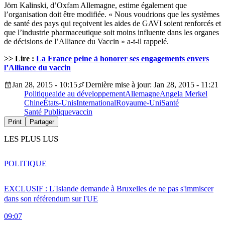
Jörn Kalinski, d’Oxfam Allemagne, estime également que
l’organisation doit être modifiée. « Nous voudrions que les systèmes
de santé des pays qui reçoivent les aides de GAVI soient renforcés et
que l’industrie pharmaceutique soit moins influente dans les organes
de décisions de l’Alliance du Vaccin » a-t-il rappelé.
>> Lire :
La France peine à honorer ses engagements envers
l’Alliance du vaccin
Jan 28, 2015 - 10:15
Dernière mise à jour: Jan 28, 2015 - 11:21
Politique
aide au développement
Allemagne
Angela Merkel
Chine
États-Unis
International
Royaume-Uni
Santé
Santé Publique
vaccin
Print
Partager
LES PLUS LUS
POLITIQUE
EXCLUSIF : L'Islande demande à Bruxelles de ne pas s'immiscer
dans son référendum sur l'UE
09:07