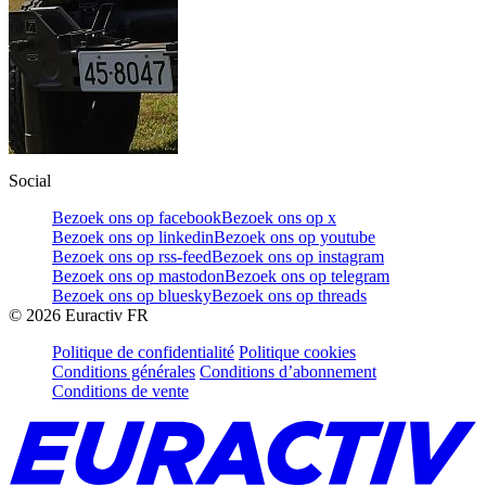
Social
Bezoek ons op facebook
Bezoek ons op x
Bezoek ons op linkedin
Bezoek ons op youtube
Bezoek ons op rss-feed
Bezoek ons op instagram
Bezoek ons op mastodon
Bezoek ons op telegram
Bezoek ons op bluesky
Bezoek ons op threads
©
2026
Euractiv FR
Politique de confidentialité
Politique cookies
Conditions générales
Conditions d’abonnement
Conditions de vente