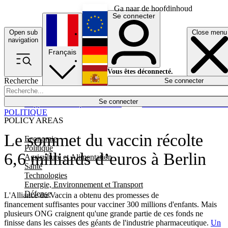
Ga naar de hoofdinhoud
Se connecter
Open sub
Close menu
English
navigation
Français
Deutsch
Vous êtes déconnecté.
Recherche
Se connecter
Español
Lumières éteintes
Se connecter
Rapporteur
Politique
Économie
Newsletters
Evénements
Em
POLITIQUE
POLICY AREAS
Le sommet du vaccin récolte
Economie
Politique
6,6 milliards d’euros à Berlin
Agriculture et Alimentation
Santé
Technologies
Energie, Environnement et Transport
Défense
L'Alliance du Vaccin a obtenu des promesses de
financement suffisantes pour vacciner 300 millions d'enfants. Mais
plusieurs ONG craignent qu'une grande partie de ces fonds ne
finisse dans les caisses des géants de l'industrie pharmaceutique.
Un