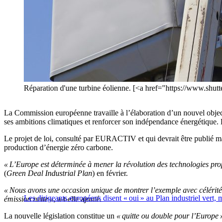
Réparation d'une turbine éolienne. [<a href="https://www.shut
La Commission européenne travaille à l’élaboration d’un nouvel object
ses ambitions climatiques et renforcer son indépendance énergétique. L
Le projet de loi, consulté par EURACTIV et qui devrait être publié mar
production d’énergie zéro carbone.
« L’Europe est déterminée à mener la révolution des technologies pro
(
Green Deal Industrial
Plan
) en février.
« Nous avons une occasion unique de montrer l’exemple avec célérité, 
Les dirigeants européens disent « oui » au Plan industriel vert, 
émission nette »
, a-t-elle ajouté.
La nouvelle législation constitue un
« quitte ou double pour l’Europe 