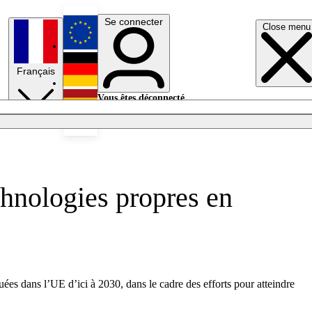
Se connecter
Close menu
English
Français
Deutsch
Vous êtes déconnecté.
Se connecter
Español
Lumières éteintes
hnologies propres en
ées dans l’UE d’ici à 2030, dans le cadre des efforts pour atteindre