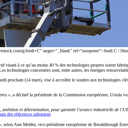
terstock.com/g/Jordi+C" target="_blank" rel="noopener">Jordi C / Shu
if visant à ce qu’au moins 40 % des technologies propres soient fabriqu
es technologies concernées sont, entre autres, les énergies renouvelables
di prochain (14 mars), vise à accroître le soutien aux technologies clés
pres »
, a déclaré la présidente de la Commission européenne, Ursula von 
ambition et détermination, pour garantir l’avance industrielle de l’UE
mais des réticences subsistent
»
, selon Ann Mettler, vice-présidente européenne de Breakthrough Energy,