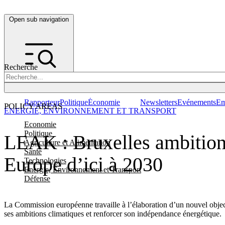
Open sub navigation
Recherche
Rapporteur
Politique
Économie
Newsletters
Evénements
Em
POLICY AREAS
ENERGIE, ENVIRONNEMENT ET TRANSPORT
Economie
Politique
LEAK : Bruxelles ambition
Agriculture et Alimentation
Santé
Europe d’ici à 2030
Technologies
Energie, Environnement et Transport
Défense
La Commission européenne travaille à l’élaboration d’un nouvel object
ses ambitions climatiques et renforcer son indépendance énergétique.