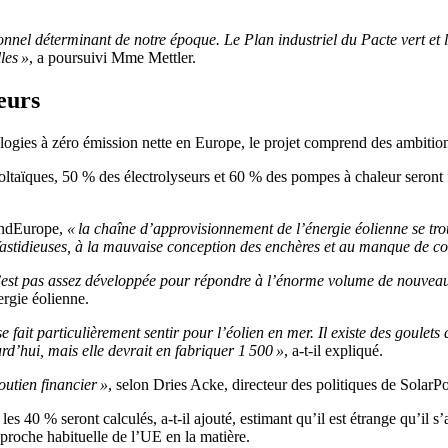
tionnel déterminant de notre époque. Le Plan industriel du Pacte vert e
les »
, a poursuivi Mme Mettler.
eurs
logies à zéro émission nette en Europe, le projet comprend des ambitions
taïques, 50 % des électrolyseurs et 60 % des pompes à chaleur seront fa
WindEurope,
« la chaîne d’approvisionnement de l’énergie éolienne se tro
t fastidieuses, à la mauvaise conception des enchères et au manque de 
’est pas assez développée pour répondre à l’énorme volume de nouveau
rgie éolienne.
e fait particulièrement sentir pour l’éolien en mer. Il existe des goulet
d’hui, mais elle devrait en fabriquer 1 500 »
, a-t-il expliqué.
outien financier »
, selon Dries Acke, directeur des politiques de Solar
les 40 % seront calculés, a-t-il ajouté, estimant qu’il est étrange qu’il 
approche habituelle de l’UE en la matière.