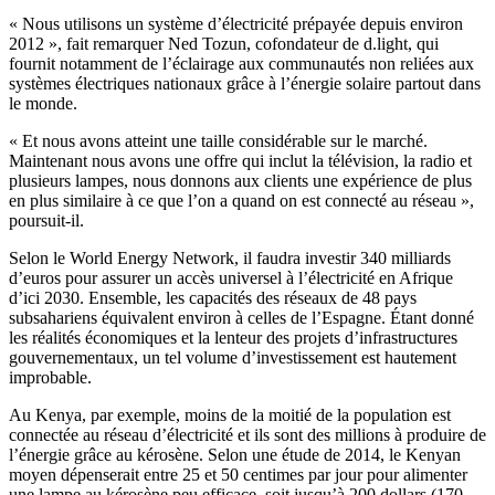
« Nous utilisons un système d’électricité prépayée depuis environ
2012 », fait remarquer Ned Tozun, cofondateur de d.light, qui
fournit notamment de l’éclairage aux communautés non reliées aux
systèmes électriques nationaux grâce à l’énergie solaire partout dans
le monde.
« Et nous avons atteint une taille considérable sur le marché.
Maintenant nous avons une offre qui inclut la télévision, la radio et
plusieurs lampes, nous donnons aux clients une expérience de plus
en plus similaire à ce que l’on a quand on est connecté au réseau »,
poursuit-il.
Selon le World Energy Network, il faudra investir 340 milliards
d’euros pour assurer un accès universel à l’électricité en Afrique
d’ici 2030. Ensemble, les capacités des réseaux de 48 pays
subsahariens équivalent environ à celles de l’Espagne. Étant donné
les réalités économiques et la lenteur des projets d’infrastructures
gouvernementaux, un tel volume d’investissement est hautement
improbable.
Au Kenya, par exemple, moins de la moitié de la population est
connectée au réseau d’électricité et ils sont des millions à produire de
l’énergie grâce au kérosène. Selon une étude de 2014, le Kenyan
moyen dépenserait entre 25 et 50 centimes par jour pour alimenter
une lampe au kérosène peu efficace, soit jusqu’à 200 dollars (170