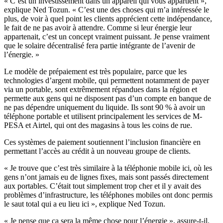
« C’est un investissement dans un appareil qui vous appartient »,
explique Ned Tozun. « C’est une des choses qui m’a intéressée le
plus, de voir à quel point les clients apprécient cette indépendance,
le fait de ne pas avoir à attendre. Comme si leur énergie leur
appartenait, c’est un concept vraiment puissant. Je pense vraiment
que le solaire décentralisé fera partie intégrante de l’avenir de
l’énergie. »
Le modèle de prépaiement est très populaire, parce que les
technologies d’argent mobile, qui permettent notamment de payer
via un portable, sont extrêmement répandues dans la région et
permette aux gens qui ne disposent pas d’un compte en banque de
ne pas dépendre uniquement du liquide. Ils sont 90 % à avoir un
téléphone portable et utilisent principalement les services de M-
PESA et Airtel, qui ont des magasins à tous les coins de rue.
Ces systèmes de paiement soutiennent l’inclusion financière en
permettant l’accès au crédit à un nouveau groupe de clients.
« Je trouve que c’est très similaire à la téléphonie mobile ici, où les
gens n’ont jamais eu de lignes fixes, mais sont passés directement
aux portables. C’était tout simplement trop cher et il y avait des
problèmes d’infrastructure, les téléphones mobiles ont donc permis
le saut total qui a eu lieu ici », explique Ned Tozun.
« Je pense que ça sera la même chose pour l’énergie », assure-t-il.