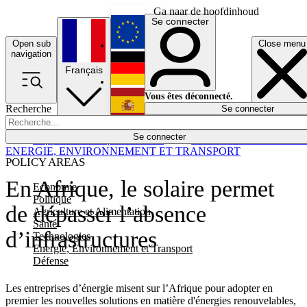
Ga naar de hoofdinhoud
Se connecter
Open sub
Close menu
English
navigation
Français
Deutsch
Vous êtes déconnecté.
Recherche
Se connecter
Español
Lumières éteintes
Se connecter
Rapporteur
Politique
Économie
Newsletters
Evénements
Em
ENERGIE, ENVIRONNEMENT ET TRANSPORT
POLICY AREAS
En Afrique, le solaire permet
Economie
Politique
de dépasser l’absence
Agriculture et Alimentation
Santé
d’infrastructures
Technologies
Energie, Environnement et Transport
Défense
Les entreprises d’énergie misent sur l’Afrique pour adopter en
premier les nouvelles solutions en matière d'énergies renouvelables,