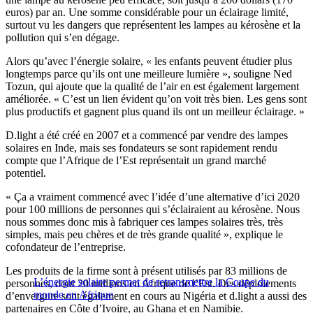
euros) par an. Une somme considérable pour un éclairage limité,
surtout vu les dangers que représentent les lampes au kérosène et la
pollution qui s’en dégage.
Alors qu’avec l’énergie solaire, « les enfants peuvent étudier plus
longtemps parce qu’ils ont une meilleure lumière », souligne Ned
Tozun, qui ajoute que la qualité de l’air en est également largement
améliorée. « C’est un lien évident qu’on voit très bien. Les gens sont
plus productifs et gagnent plus quand ils ont un meilleur éclairage. »
D.light a été créé en 2007 et a commencé par vendre des lampes
solaires en Inde, mais ses fondateurs se sont rapidement rendu
compte que l’Afrique de l’Est représentait un grand marché
potentiel.
« Ça a vraiment commencé avec l’idée d’une alternative d’ici 2020
pour 100 millions de personnes qui s’éclairaient au kérosène. Nous
nous sommes donc mis à fabriquer ces lampes solaires très, très
simples, mais peu chères et de très grande qualité », explique le
cofondateur de l’entreprise.
Les produits de la firme sont à présent utilisés par 83 millions de
L’énergie solaire permet de retransmettre la Coupe du
personnes, dont 20 millions en Afrique de l’Est. Des déploiements
monde en Afrique
d’envergure sont également en cours au Nigéria et d.light a aussi des
partenaires en Côte d’Ivoire, au Ghana et en Namibie.