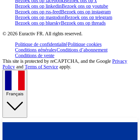
Bezoek ons op facebook
Bezoek ons op x
Bezoek ons op linkedin
Bezoek ons op youtube
Bezoek ons op rss-feed
Bezoek ons op instagram
Bezoek ons op mastodon
Bezoek ons op telegram
Bezoek ons op bluesky
Bezoek ons op threads
©
2026
Euractiv FR. All rights reserved.
Politique de confidentialité
Politique cookies
Conditions générales
Conditions d’abonnement
Conditions de vente
This site is protected by reCAPTCHA, and the Google
Privacy
Policy
and
Terms of Service
apply.
Français