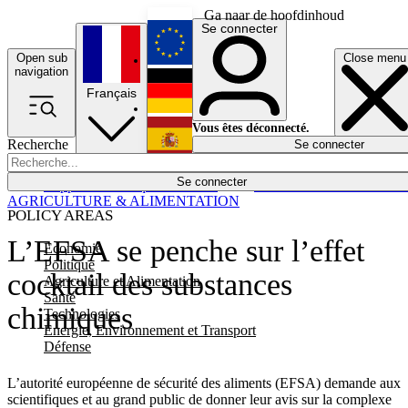
Ga naar de hoofdinhoud
Se connecter
Open sub
Close menu
English
navigation
Français
Deutsch
Vous êtes déconnecté.
Recherche
Se connecter
Español
Lumières éteintes
Se connecter
Rapporteur
Politique
Économie
Newsletters
Evénements
Em
AGRICULTURE & ALIMENTATION
POLICY AREAS
L’EFSA se penche sur l’effet
Economie
Politique
cocktail des substances
Agriculture et Alimentation
Santé
chimiques
Technologies
Energie, Environnement et Transport
Défense
L’autorité européenne de sécurité des aliments (EFSA) demande aux
scientifiques et au grand public de donner leur avis sur la complexe