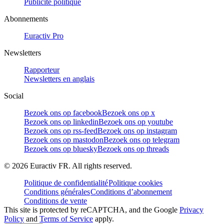
Publicité politique
Abonnements
Euractiv Pro
Newsletters
Rapporteur
Newsletters en anglais
Social
Bezoek ons op facebook
Bezoek ons op x
Bezoek ons op linkedin
Bezoek ons op youtube
Bezoek ons op rss-feed
Bezoek ons op instagram
Bezoek ons op mastodon
Bezoek ons op telegram
Bezoek ons op bluesky
Bezoek ons op threads
©
2026
Euractiv FR. All rights reserved.
Politique de confidentialité
Politique cookies
Conditions générales
Conditions d’abonnement
Conditions de vente
This site is protected by reCAPTCHA, and the Google
Privacy
Policy
and
Terms of Service
apply.