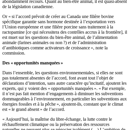
abondamment recours. Quant au bien-être animal, il est quasi-absent
de la législation canadienne.
Or « si l’accord prévoit de créer au Canada une filière bovine
spécifique garantie sans hormone destinée à l’exportation vers
l’Union européenne et une filière porcine sans traitement à la
ractopamine [ce qui nécessitera des contrôles accrus à la frontière], il
est muet sur les questions du bien-être animal, de l’alimentation
animale (farines animales ou non ?) et de l’administration
d’antibiotiques comme activateurs de croissance », note la
commission.
Des « opportunités manquées »
Dans l’ensemble, les questions environnementales, si elles ne sont
pas totalement absentes de l’accord, font avant tout l’objet de
déclarations d’intention, sans autre caractère qu’incitatif, ajoutent les
experts, qui y voient des « opportunités manquées ». « Par exemple,
il n’est pas fait mention d’engagements à diminuer les subventions
dommageables à l’environnement, en particulier les subventions aux
énergies fossiles et à la pêche », ajoutent-ils, constant que le climat
est « le grand absent » de l’accord.
« Aujourd’hui, la maîtrise du libre-échange, la lutte contre le
réchauffement climatique ou la préservation des ressources
naturelles ne peuvent plus se négocier isolément (…) L’ambition de