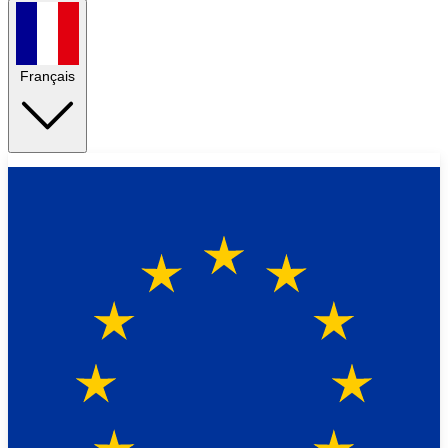
Français