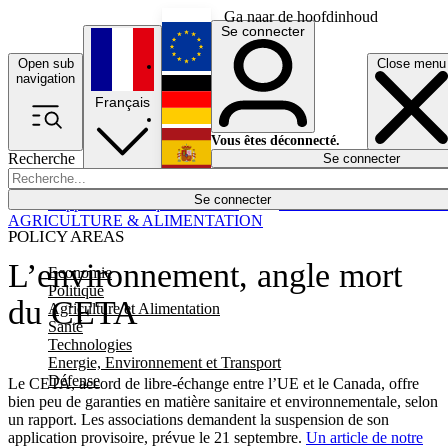
Ga naar de hoofdinhoud
Se connecter
Open sub
Close menu
English
navigation
Français
Deutsch
Vous êtes déconnecté.
Recherche
Se connecter
Español
Lumières éteintes
Se connecter
Rapporteur
Politique
Économie
Newsletters
Evénements
Em
AGRICULTURE & ALIMENTATION
POLICY AREAS
L’environnement, angle mort
Economie
Politique
du CETA
Agriculture et Alimentation
Santé
Technologies
Energie, Environnement et Transport
Défense
Le CETA, accord de libre-échange entre l’UE et le Canada, offre
bien peu de garanties en matière sanitaire et environnementale, selon
un rapport. Les associations demandent la suspension de son
application provisoire, prévue le 21 septembre.
Un article de notre