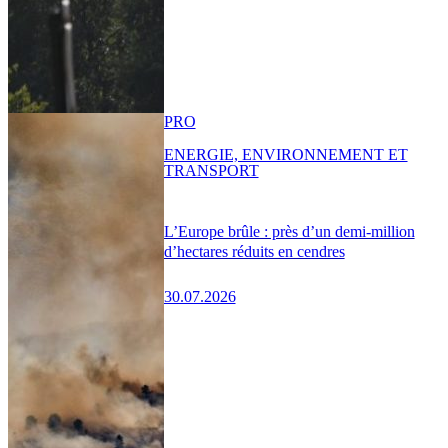
PRO
ENERGIE, ENVIRONNEMENT ET
TRANSPORT
L’Europe brûle : près d’un demi-million
d’hectares réduits en cendres
30.07.2026