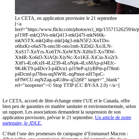
Le CETA, en application provisoire le 21 septembre
[<a
href="https://www.flickr.com/photos/eci_ttip/15571526259/in/p
pJ19fF-mkQ3Vo-mkQ413-mkQ47f-mkN66k-
mkN5TX-mkQ4by-mkQ4g3-mkN5F2-XnTDo-
o6bzKr-o6aS7h-ono3fr-ono1m6-XiDd2-Xo3LN-
XnS17-XnYrs-Xo6TN-XnWXN-XiHnT-Xo7RW-
Xit4R-Xo6d3-XiAQi-XiyNc-Xo1KE-XiCia-Xo2r3-
XitFi-4LoKxH-4Lt239-4LoNpk-4LoMAp-pJ4Efc-
9K4KT9-p4Dcv3-p4Dcu1-pJ19eP-q1yBPm-pJ78mf-
p4Dcmf-pJ78ou-nqNW9L-nqPmor-nH7quC-
nFfWCU-nqNZag-q4Udtw-q52j6F" target="_blank"
rel="noopener">© Stop TTIP (CC BY-SA 2.0) </a>]
Le CETA, accord de libre-échange entre l’UE et le Canada, offre
bien peu de garanties en matière sanitaire et environnementale, selon
un rapport. Les associations demandent la suspension de son
application provisoire, prévue le 21 septembre.
Un article de notre
partenaire, le
JDLE
.
C’était l’une des promesses de campagne d’Emmanuel Macron :