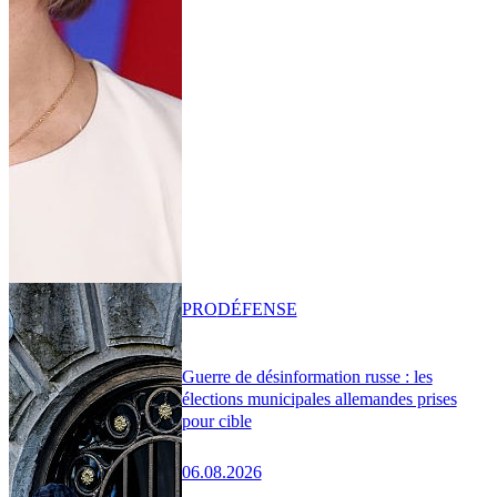
PRO
DÉFENSE
Guerre de désinformation russe : les
élections municipales allemandes prises
pour cible
06.08.2026