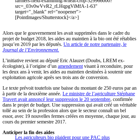
farmers-field-examining-wheat-crop-529966000?
src=_03v0wVvR2_rLHqpgViMfA-1-63"
target="_blank" rel="noopener">
[PointImages/Shutterstock]</a>]
Alors que le gouvernement les avait supprimées dans le cadre du
projet de budget 2018, les aides au maintien à la bio ont été rétablies
jusqu’en 2019 par les députés.
Un article de notre partenaire, le
Journal de l’Environnement
.
L’initiative revient au député Eric Alauzet (Doubs, LREM ex-
écologiste), à l’origine d’un
amendement
visant à reconduire, pour
les deux ans à venir, les aides au maintien destinées à soutenir une
exploitation agricole après ses trois ans de conversion.
Le texte prévoit toutefois une baisse du montant de 250 euros par an
à partir de la deuxième année.
Le ministre de l’agriculture Stéphane
Travert avait annoncé leur suppression le 20 septembre
, confirmée
dans le projet de budget. Une suppression qui avait créé un véritable
tollé au sein de la profession alors que le secteur connaît un bel
essor, avec 19 nouvelles fermes créées en moyenne, chaque jour, au
cours du premier semestre 2017.
Anticiper la fin des aides
Les agriculteurs bio plaident pour une PAC plus