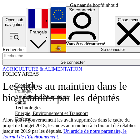
Ga naar de hoofdinhoud
Se connecter
Open sub
Close menu
English
navigation
Français
Deutsch
Vous êtes déconnecté.
Recherche
Se connecter
Español
Lumières éteintes
Se connecter
Rapporteur
Politique
Économie
Newsletters
Evénements
Em
AGRICULTURE & ALIMENTATION
POLICY AREAS
Les aides au maintien dans le
Economie
Politique
bio rétablies par les députés
Agriculture et Alimentation
Santé
Technologies
Energie, Environnement et Transport
Défense
Alors que le gouvernement les avait supprimées dans le cadre du
projet de budget 2018, les aides au maintien à la bio ont été rétablies
jusqu’en 2019 par les députés.
Un article de notre partenaire, le
Journal de l’Environnement
.