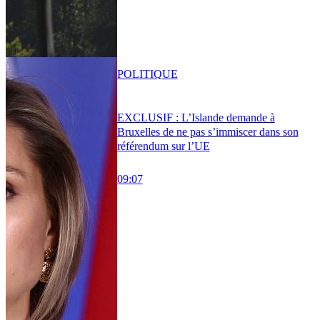
POLITIQUE
EXCLUSIF : L’Islande demande à
Bruxelles de ne pas s’immiscer dans son
référendum sur l’UE
09:07