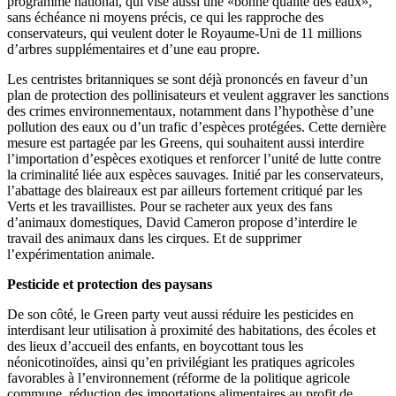
programme national, qui vise aussi une «bonne qualité des eaux»,
sans échéance ni moyens précis, ce qui les rapproche des
conservateurs, qui veulent doter le Royaume-Uni de 11 millions
d’arbres supplémentaires et d’une eau propre.
Les centristes britanniques se sont déjà prononcés en faveur d’un
plan de protection des pollinisateurs et veulent aggraver les sanctions
des crimes environnementaux, notamment dans l’hypothèse d’une
pollution des eaux ou d’un trafic d’espèces protégées. Cette dernière
mesure est partagée par les Greens, qui souhaitent aussi interdire
l’importation d’espèces exotiques et renforcer l’unité de lutte contre
la criminalité liée aux espèces sauvages. Initié par les conservateurs,
l’abattage des blaireaux est par ailleurs fortement critiqué par les
Verts et les travaillistes. Pour se racheter aux yeux des fans
d’animaux domestiques, David Cameron propose d’interdire le
travail des animaux dans les cirques. Et de supprimer
l’expérimentation animale.
Pesticide et protection des paysans
De son côté, le Green party veut aussi réduire les pesticides en
interdisant leur utilisation à proximité des habitations, des écoles et
des lieux d’accueil des enfants, en boycottant tous les
néonicotinoïdes, ainsi qu’en privilégiant les pratiques agricoles
favorables à l’environnement (réforme de la politique agricole
commune, réduction des importations alimentaires au profit de