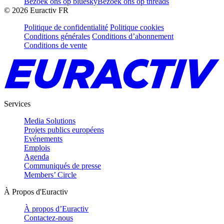
Bezoek ons op bluesky
Bezoek ons op threads
©
2026
Euractiv FR
Politique de confidentialité
Politique cookies
Conditions générales
Conditions d’abonnement
Conditions de vente
Services
Media Solutions
Projets publics européens
Evénements
Emplois
Agenda
Communiqués de presse
Members’ Circle
À Propos d'Euractiv
À propos d’Euractiv
Contactez-nous