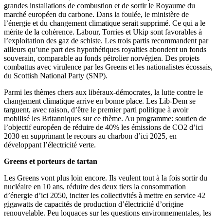
grandes installations de combustion et de sortir le Royaume du
marché européen du carbone. Dans la foulée, le ministère de
l’énergie et du changement climatique serait supprimé. Ce qui a le
mérite de la cohérence. Labour, Torries et Ukip sont favorables à
l’exploitation des gaz de schiste. Les trois partis recommandent par
ailleurs qu’une part des hypothétiques royalties abondent un fonds
souverain, comparable au fonds pétrolier norvégien. Des projets
combattus avec virulence par les Greens et les nationalistes écossais,
du Scottish National Party (SNP).
Parmi les thèmes chers aux libéraux-démocrates, la lutte contre le
changement climatique arrive en bonne place. Les Lib-Dem se
targuent, avec raison, d’être le premier parti politique à avoir
mobilisé les Britanniques sur ce thème. Au programme: soutien de
l’objectif européen de réduire de 40% les émissions de CO2 d’ici
2030 en supprimant le recours au charbon d’ici 2025, en
développant l’électricité verte.
Greens et porteurs de tartan
Les Greens vont plus loin encore. Ils veulent tout à la fois sortir du
nucléaire en 10 ans, réduire des deux tiers la consommation
d’énergie d’ici 2050, inciter les collectivités à mettre en service 42
gigawatts de capacités de production d’électricité d’origine
renouvelable. Peu loquaces sur les questions environnementales, les