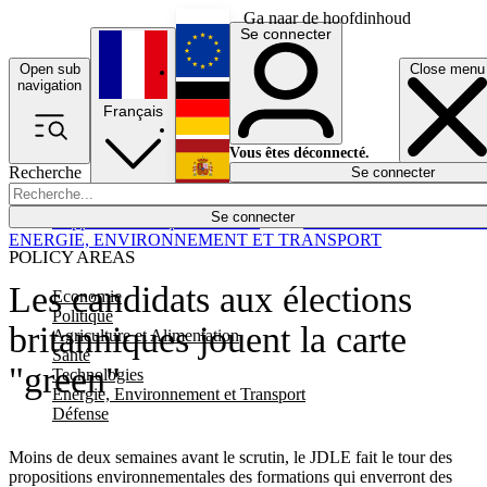
Ga naar de hoofdinhoud
Se connecter
Open sub
Close menu
English
navigation
Français
Deutsch
Vous êtes déconnecté.
Recherche
Se connecter
Español
Lumières éteintes
Se connecter
Rapporteur
Politique
Économie
Newsletters
Evénements
Em
ENERGIE, ENVIRONNEMENT ET TRANSPORT
POLICY AREAS
Les candidats aux élections
Economie
Politique
britanniques jouent la carte
Agriculture et Alimentation
Santé
"green"
Technologies
Energie, Environnement et Transport
Défense
Moins de deux semaines avant le scrutin, le JDLE fait le tour des
propositions environnementales des formations qui enverront des