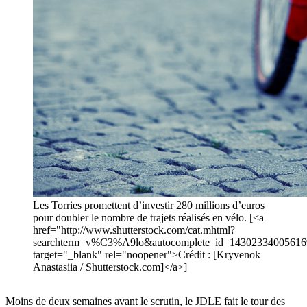
Les Torries promettent d’investir 280 millions d’euros
pour doubler le nombre de trajets réalisés en vélo. [<a
href="http://www.shutterstock.com/cat.mhtml?
searchterm=v%C3%A9lo&autocomplete_id=143023340056169
target="_blank" rel="noopener">Crédit : [Kryvenok
Anastasiia / Shutterstock.com]</a>]
Moins de deux semaines avant le scrutin, le JDLE fait le tour des