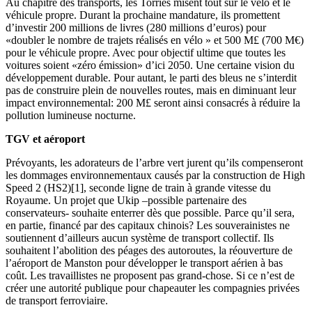
Au chapitre des transports, les Torries misent tout sur le vélo et le
véhicule propre. Durant la prochaine mandature, ils promettent
d’investir 200 millions de livres (280 millions d’euros) pour
«doubler le nombre de trajets réalisés en vélo » et 500 M£ (700 M€)
pour le véhicule propre. Avec pour objectif ultime que toutes les
voitures soient «zéro émission» d’ici 2050. Une certaine vision du
développement durable. Pour autant, le parti des bleus ne s’interdit
pas de construire plein de nouvelles routes, mais en diminuant leur
impact environnemental: 200 M£ seront ainsi consacrés à réduire la
pollution lumineuse nocturne.
TGV et aéroport
Prévoyants, les adorateurs de l’arbre vert jurent qu’ils compenseront
les dommages environnementaux causés par la construction de High
Speed 2 (HS2)[1], seconde ligne de train à grande vitesse du
Royaume. Un projet que Ukip –possible partenaire des
conservateurs- souhaite enterrer dès que possible. Parce qu’il sera,
en partie, financé par des capitaux chinois? Les souverainistes ne
soutiennent d’ailleurs aucun système de transport collectif. Ils
souhaitent l’abolition des péages des autoroutes, la réouverture de
l’aéroport de Manston pour développer le transport aérien à bas
coût. Les travaillistes ne proposent pas grand-chose. Si ce n’est de
créer une autorité publique pour chapeauter les compagnies privées
de transport ferroviaire.