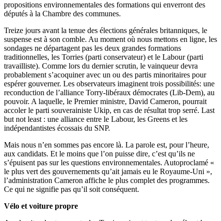
propositions environnementales des formations qui enverront des
députés à la Chambre des communes.
Treize jours avant la tenue des élections générales britanniques, le
suspense est à son comble. Au moment où nous mettons en ligne, les
sondages ne départagent pas les deux grandes formations
traditionnelles, les Torries (parti conservateur) et le Labour (parti
travailliste). Comme lors du dernier scrutin, le vainqueur devra
probablement s’acoquiner avec un ou des partis minoritaires pour
espérer gouverner. Les observateurs imaginent trois possibilités: une
reconduction de l’alliance Torry-libéraux démocrates (Lib-Dem), au
pouvoir. A laquelle, le Premier ministre, David Cameron, pourrait
accoler le parti souverainiste Ukip, en cas de résultat trop serré. Last
but not least : une alliance entre le Labour, les Greens et les
indépendantistes écossais du SNP.
Mais nous n’en sommes pas encore là. La parole est, pour l’heure,
aux candidats. Et le moins que l’on puisse dire, c’est qu’ils ne
s’épuisent pas sur les questions environnementales. Autoproclamé «
le plus vert des gouvernements qu’ait jamais eu le Royaume-Uni »,
l’administration Cameron affiche le plus complet des programmes.
Ce qui ne signifie pas qu’il soit conséquent.
Vélo et voiture propre