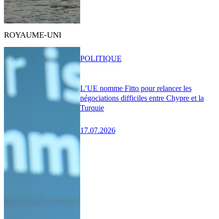
ROYAUME-UNI
POLITIQUE
L’UE nomme Fitto pour relancer les
négociations difficiles entre Chypre et la
Turquie
17.07.2026