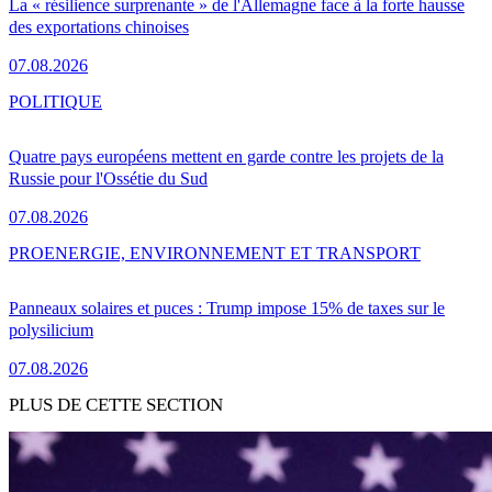
La « résilience surprenante » de l'Allemagne face à la forte hausse
des exportations chinoises
07.08.2026
POLITIQUE
Quatre pays européens mettent en garde contre les projets de la
Russie pour l'Ossétie du Sud
07.08.2026
PRO
ENERGIE, ENVIRONNEMENT ET TRANSPORT
Panneaux solaires et puces : Trump impose 15% de taxes sur le
polysilicium
07.08.2026
PLUS DE CETTE SECTION