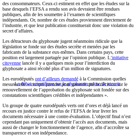
des consommateurs. Ceux-ci estiment en effet que les études sur la
base desquels l’EFSA a rendu son avis devraient être rendues
publiques, afin de les soumettre à l’examen de scientifiques
indépendants. Or, nombre de ces études proviennent directement de
l’industrie, et que leur publication constituerait donc une violation du
secret d’affaires.
Les détracteurs du glyphosate jugent néanmoins ridicule que la
législation se fonde sur des études secrète et menées par les
fabricants de la substance eux-mêmes. Dans certains pays, cette
position est largement partagée par l’opinion publique. L
‘initiative
citoyenne
lancée il y a quelques mois pour l’interdiction du
glyphosate a ainsi récolté plus d’un million de signatures.
Les eurodéputés
ont d’ailleurs demandé
à la Commission quelles
Le débat scientifique sur le glyphosate refuse de mourir
mesures elle « compte prendre pour garantir que la décision sur le
renouvellement de l’approbation du glyphosate soit fondée sur des
constatations scientifiques crédibles et indépendantes ».
Un groupe de quatre eurodéputés verts ont d’ores et déjà lancé un
recours en justice contre le refus de l’EFSA de leur livrer les
documents nécessaire à une contre-évaluation. L’objectif final n’est
cependant pas uniquement d’obtenir l’accès aux documents, mais
aussi de changer le fonctionnement de l’agence, afin d’accroître sa
transparence et son indépendance.