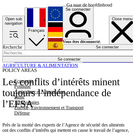
Ga naar de hoofdinhoud
Se connecter
Open sub
Close menu
English
navigation
Français
Deutsch
Vous êtes déconnecté.
Recherche
Se connecter
Español
Lumières éteintes
Se connecter
Rapporteur
Politique
Économie
Newsletters
Evénements
Em
AGRICULTURE & ALIMENTATION
POLICY AREAS
Les conflits d’intérêts minent
Economie
Politique
toujours l’indépendance de
Agriculture et Alimentation
Santé
l’EFSA
Technologies
Energie, Environnement et Transport
Défense
Près de la moitié des experts de l’Agence de sécurité des aliments
ont des conflits d’intérêts qui mettent en cause le travail de l’agence,