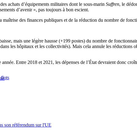
, des achats d’équipements militaires dont le sous-marin
Suffren
, le déd
sements d’avenir », pas toujours à bon escient.
 la maîtrise des finances publiques et de la réduction du nombre de fonct
baisse, mais une légère hausse (+199 postes) du nombre de fonctionnaire
e dans les hôpitaux et les collectivités). Mais cela annule les réduction
te année. Entre 2018 et 2021, les dépenses de l’État devraient donc croî
flots
ie
s son référendum sur l'UE