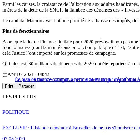
Parmi les causes, la croissance de l’allocation aux adultes handicapés
intérêts de la dette de la SNCF, la flambée des dépenses des « Investis
Le candidat Macron avait fait une priorité de la baisse des impôts, de
Plus de fonctionnaires
Alors que la loi de Finances initiale pour 2020 prévoyait non pas une 
fonctionnaires (dont la moitié dans la fonction publique d’État, l’autr
et la Justice l’ont emporté sur les promesses de campagne.
Qui plus est, 30 milliards de dépenses de 2020 ont été reportées à cet
Apr 16, 2021 - 08:42
Le plan de relance commun a permis de maintenir l’économie à 
Économie
Cour des comptes
crise sanitaire
dette publique
Économ
Print
Partager
LES PLUS LUS
POLITIQUE
EXCLUSIF : L'Islande demande à Bruxelles de ne pas s'immiscer dan
07.08.2026