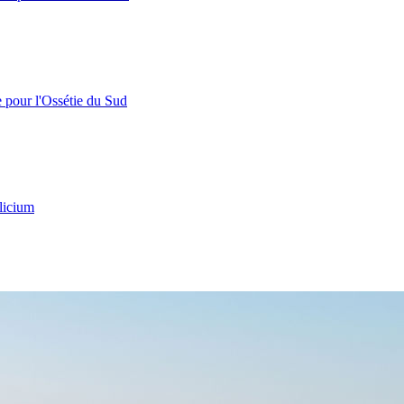
e pour l'Ossétie du Sud
licium