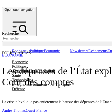
Open sub navigation
Recherche
Rapporteur
Politique
Économie
Newsletters
Evénements
Em
POLICY AREAS
ÉCONOMIE
Economie
Politique
Les dépenses de l’État explo
Agriculture et Alimentation
Santé
Cour des comptes
Technologies
Energie, Environnement et Transport
Défense
La crise n’explique pas entièrement la hausse des dépenses de l’État 
André Thomas
Ouest-France