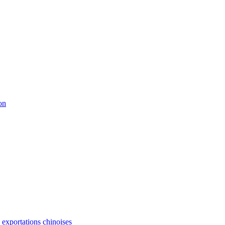
on
s exportations chinoises