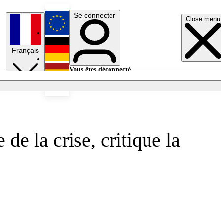
Se connecter
Close menu
English
Français
Deutsch
Vous êtes déconnecté.
Se connecter
Español
Lumières éteintes
de la crise, critique la