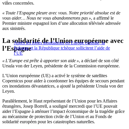
villes concernées.
« Toute l’Espagne pleure avec vous. Notre priorité absolue est de
vous aider… Nous ne vous abandonnerons pas »
, a affirmé le
Premier ministre espagnol lors d’une allocution télévisée adressée
aux sinistrés.
La solidarité de l’Union européenne avec
Après les fortes inondations en Europe centrale, la
l’Espagne
Pologne et la République tchèque sollicitent l’aide de
l’UE
« L’Europe est prête à apporter son aide »
, a déclaré de son côté
Ursula von der Leyen, présidente de la Commission européenne.
L’Union européenne (UE) a activé le système de satellites
Copernicus pour aider à coordonner les équipes de secours pendant
ces inondations dévastatrices, a ajouté la présidente Ursula von der
Leyen.
Parallèlement, le Haut représentant de l’Union pour les Affaires
étrangères, Josep Borrell, a souligné mercredi que l’UE pouvait
aider l’Espagne à atténuer l’impact économique de la tragédie grâce
au mécanisme de protection civile de l’Union et au Fonds de
solidarité européen pour les catastrophes naturelles.