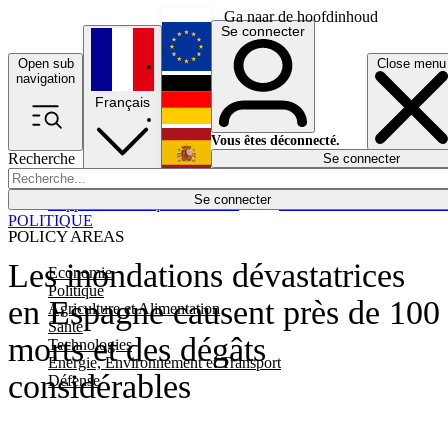
Ga naar de hoofdinhoud
Se connecter
Open sub
Close menu
English
navigation
Français
Deutsch
Vous êtes déconnecté.
Recherche
Se connecter
Español
Lumières éteintes
Se connecter
Rapporteur
Politique
Économie
Newsletters
Evénements
Em
POLITIQUE
POLICY AREAS
Les inondations dévastatrices
Economie
Politique
en Espagne causent près de 100
Agriculture et Alimentation
Santé
morts et des dégâts
Technologies
Energie, Environnement et Transport
considérables
Défense