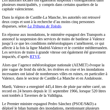
Les autorités locales ont également suspendu l’enseignement dans
plusieurs municipalités, y compris dans certains quartiers de la
capitale valencienne.
Dans la région de Castille-La Manche, les autorités ont retrouvé
deux corps et sont à la recherche d’au moins cinq personnes
disparues, selon
La Tribuna de Toledo
.
En réponse aux inondations, le ministère espagnol des Transports a
annoncé la suspension des services de trains de banlieue à Valence
jusqu’à ce que les conditions météorologiques s’améliorent, ce qui
affecte à la fois la ligne Madrid-Valence et le corridor méditerranéen.
Les services de trains à grande vitesse ont également été gravement
impactés, d’après
RTVE
.
Alors que l’agence météorologique nationale (AEMET) évoque la
pire vague de froid du siècle, les rivières en crue et les inondations
incessantes ont laissé de nombreuses villes en ruines, en particulier à
Valence, dans le secteur de Castille-La Manche et en Andalousie.
Mardi, Valence a enregistré 445,4 litres de pluie par mètre carré, un
record en 24 heures depuis le 11 septembre 1966, lorsque 520 litres
sont tombés à Tavernes de la Valldigna.
Le Premier ministre espagnol Pedro Sánchez (PSOE/S&D) a
déploré le bilan humain des inondations, mentionnant plusieurs