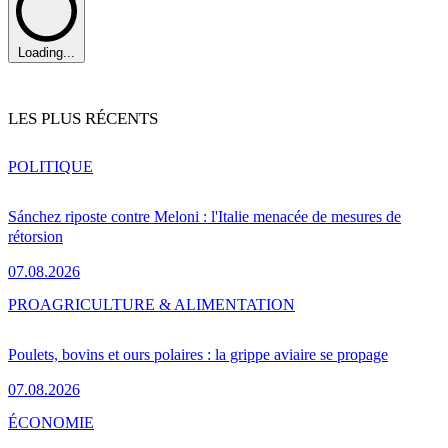
Loading...
LES PLUS RÉCENTS
POLITIQUE
Sánchez riposte contre Meloni : l'Italie menacée de mesures de
rétorsion
07.08.2026
PRO
AGRICULTURE & ALIMENTATION
Poulets, bovins et ours polaires : la grippe aviaire se propage
07.08.2026
ÉCONOMIE