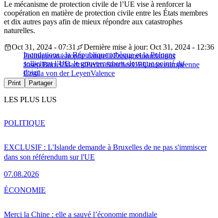
Le mécanisme de protection civile de l’UE vise à renforcer la
coopération en matière de protection civile entre les États membres
et dix autres pays afin de mieux répondre aux catastrophes
naturelles.
Oct 31, 2024 - 07:31
Dernière mise à jour: Oct 31, 2024 - 12:36
Inondations : la République tchèque et la Pologne
Politique
catastrophe naturelle
Espagne
inondations
sollicitent l’UE, le gouvernement slovaque pointé du
Josep Borrell
Madrid
Pedro Sánchez
UE
Union européenne
doigt
Ursula von der Leyen
Valence
Print
Partager
LES PLUS LUS
POLITIQUE
EXCLUSIF : L'Islande demande à Bruxelles de ne pas s'immiscer
dans son référendum sur l'UE
07.08.2026
ÉCONOMIE
Merci la Chine : elle a sauvé l’économie mondiale