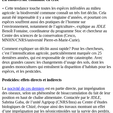
« Cette tendance touche toutes les espèces inféodées au milieu
agricole: la biodiversité commune connaît un très fort déclin. Cela
aurait été impensable il y a une vingtaine d’années, et pourtant ces
espèces souffrent aussi des pratiques de l’homme sur
l’environnement, notamment de l’agriculture», explique au
JDLE
Benoît Fontaine, coordinateur du programme Stoc et chercheur au
Centre des sciences de la conservation (Cesco,
MNHN/CNRS/université Pierre-et-Marie-Curie).
Comment expliquer un déclin aussi rapide? Pour les chercheurs,
c’est l’intensification agricole, particulièrement marquée ces 25
dernières années, qui est responsable de cette catastrophe. Avec
deux grandes causes: les changements d’usage des sols, dont les
grandes monocultures qui entraînent la disparition d’habitats pour les
espèces, et les pesticides.
Pesticides: effets directs et indirects
La
nocivité de ces derniers
est en partie directe, par imprégnation
des oiseaux, selon un phénomène de bioaccumulation du fait de leur
position en haut de chaîne alimentaire. Contactée par le
JDLE
,
Sabrina Gaba, de l’unité Agripop (CNRS/Inra) au Centre d’études
biologiques de Chizé, évoque ainsi des travaux montrant un effet
d’une imprégnation par les néonicotinoïdes sur la survie des perdrix.