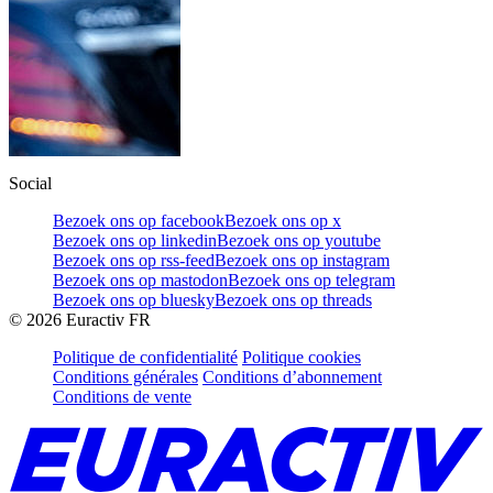
Social
Bezoek ons op facebook
Bezoek ons op x
Bezoek ons op linkedin
Bezoek ons op youtube
Bezoek ons op rss-feed
Bezoek ons op instagram
Bezoek ons op mastodon
Bezoek ons op telegram
Bezoek ons op bluesky
Bezoek ons op threads
©
2026
Euractiv FR
Politique de confidentialité
Politique cookies
Conditions générales
Conditions d’abonnement
Conditions de vente