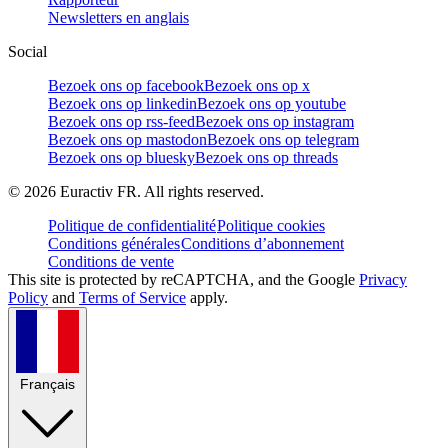
Newsletters en anglais
Social
Bezoek ons op facebook
Bezoek ons op x
Bezoek ons op linkedin
Bezoek ons op youtube
Bezoek ons op rss-feed
Bezoek ons op instagram
Bezoek ons op mastodon
Bezoek ons op telegram
Bezoek ons op bluesky
Bezoek ons op threads
©
2026
Euractiv FR. All rights reserved.
Politique de confidentialité
Politique cookies
Conditions générales
Conditions d’abonnement
Conditions de vente
This site is protected by reCAPTCHA, and the Google
Privacy
Policy
and
Terms of Service
apply.
Français