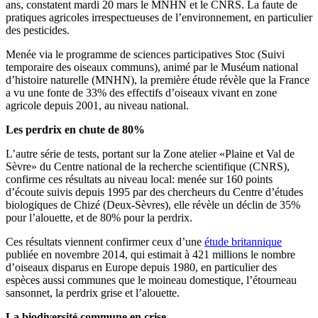
ans, constatent mardi 20 mars le MNHN et le CNRS. La faute de
pratiques agricoles irrespectueuses de l’environnement, en particulier
des pesticides.
Menée via le programme de sciences participatives Stoc (Suivi
temporaire des oiseaux communs), animé par le Muséum national
d’histoire naturelle (MNHN), la première étude révèle que la France
a vu une fonte de 33% des effectifs d’oiseaux vivant en zone
agricole depuis 2001, au niveau national.
Les perdrix en chute de 80%
L’autre série de tests, portant sur la Zone atelier «Plaine et Val de
Sèvre» du Centre national de la recherche scientifique (CNRS),
confirme ces résultats au niveau local: menée sur 160 points
d’écoute suivis depuis 1995 par des chercheurs du Centre d’études
biologiques de Chizé (Deux-Sèvres), elle révèle un déclin de 35%
pour l’alouette, et de 80% pour la perdrix.
Ces résultats viennent confirmer ceux d’une
étude britannique
publiée en novembre 2014, qui estimait à 421 millions le nombre
d’oiseaux disparus en Europe depuis 1980, en particulier des
espèces aussi communes que le moineau domestique, l’étourneau
sansonnet, la perdrix grise et l’alouette.
La biodiversité commune en crise