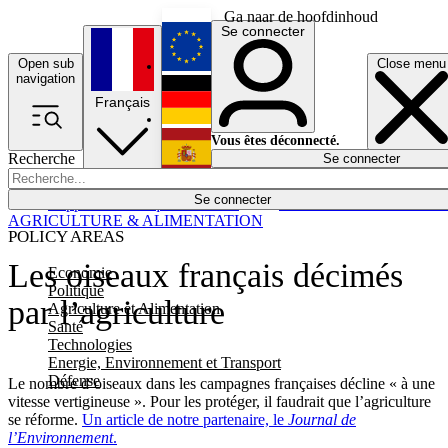
Ga naar de hoofdinhoud
Se connecter
Open sub
Close menu
English
navigation
Français
Deutsch
Vous êtes déconnecté.
Recherche
Se connecter
Español
Lumières éteintes
Se connecter
Rapporteur
Politique
Économie
Newsletters
Evénements
Em
AGRICULTURE & ALIMENTATION
POLICY AREAS
Les oiseaux français décimés
Economie
Politique
par l’agriculture
Agriculture et Alimentation
Santé
Technologies
Energie, Environnement et Transport
Défense
Le nombre d’oiseaux dans les campagnes françaises décline « à une
vitesse vertigineuse ». Pour les protéger, il faudrait que l’agriculture
se réforme.
Un article de notre partenaire, le
Journal de
l’Environnement
.