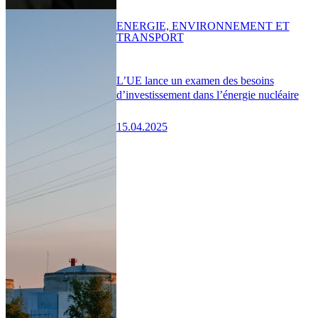
ENERGIE, ENVIRONNEMENT ET
TRANSPORT
L’UE lance un examen des besoins
d’investissement dans l’énergie nucléaire
15.04.2025