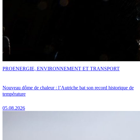
PRO
ENERGIE, ENVIRONNEMENT ET TRANSPORT
Nouveau dôme de chaleur : l’Autriche bat son record historique de
température
05.08.2026