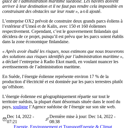
glace de l’administration maritime suédoise. Les navires doivent
arriver à leur destination et il ne faut pas rendre cela impossible en
construisant des obstacles sur leur route »
, a-t-il ajouté.
L’entreprise OX2 prévoit de construire deux grands parcs éoliens à
l’extérieur d’Umeå et de Kalix, avec 150 et 160 éoliennes
respectivement. Cependant, c’est le gouvernement finlandais qui
décidera de ce projet, puisqu’il est prévu que les parcs soient établis
dans la zone économique finlandaise.
« Après avoir étudié les risques, nous estimons que nous trouverons
des solutions aux risques identifiés par l’administration maritime »
,
a déclaré l’entreprise à Radio Ekot mardi, en voulant nuancer les
avertissements de l’administration maritime.
En Suède, l’énergie éolienne représente environ 17 % de la
production d’électricité et est dominée par les parcs terrestres plutôt
qu’offshore.
L’énergie éolienne est géographiquement répartie sur tout le
territoire suédois, la plupart étant désormais située dans le nord du
pays,
souligne
l’Agence suédoise de l’énergie sur son site web.
Dec 14, 2022 -
Dernière mise à jour: Dec 14, 2022 -
07:21
08:38
Energie, Environnement et Transport
Energie & Climat