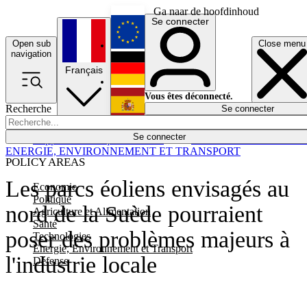
Ga naar de hoofdinhoud
Se connecter
Open sub
Close menu
English
navigation
Français
Deutsch
Vous êtes déconnecté.
Recherche
Se connecter
Español
Lumières éteintes
Se connecter
Rapporteur
Politique
Économie
Newsletters
Evénements
Em
ENERGIE, ENVIRONNEMENT ET TRANSPORT
POLICY AREAS
Les parcs éoliens envisagés au
Economie
Politique
nord de la Suède pourraient
Agriculture et Alimentation
Santé
poser des problèmes majeurs à
Technologies
Energie, Environnement et Transport
l'industrie locale
Défense