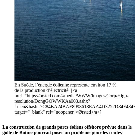
En Suède, l’énergie éolienne représente environ 17 %
de la production d’électricité. [<a
href="https://orsted.com/-/media/WWW/Images/Corp/High-
resolution/DongGOWWKAa003.ashx?
la=en&hash=7C84BA24BAF8998618EAA4D3252D84F48
target="_blank" rel="noopener">Ørsted</a>]
La construction de grands parcs éoliens offshore prévue dans le
golfe de Botnie pourrait poser un problème pour les routes