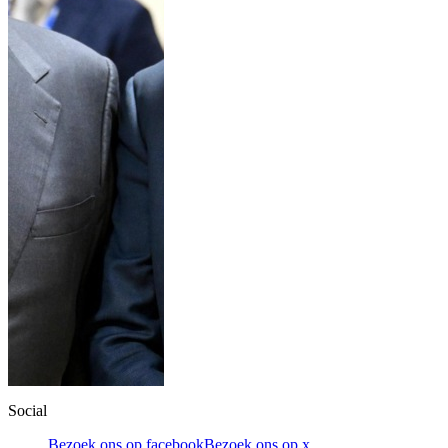
Social
Bezoek ons op facebook
Bezoek ons op x