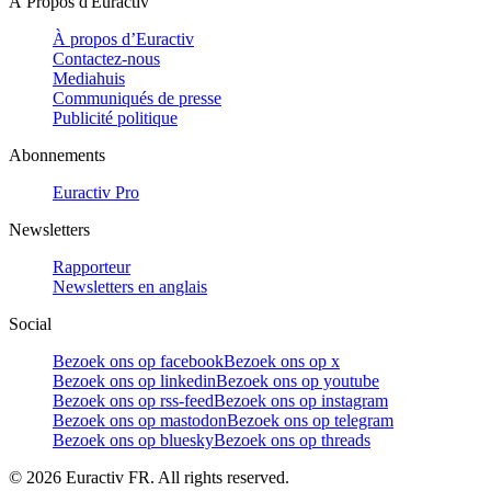
À Propos d'Euractiv
À propos d’Euractiv
Contactez-nous
Mediahuis
Communiqués de presse
Publicité politique
Abonnements
Euractiv Pro
Newsletters
Rapporteur
Newsletters en anglais
Social
Bezoek ons op facebook
Bezoek ons op x
Bezoek ons op linkedin
Bezoek ons op youtube
Bezoek ons op rss-feed
Bezoek ons op instagram
Bezoek ons op mastodon
Bezoek ons op telegram
Bezoek ons op bluesky
Bezoek ons op threads
©
2026
Euractiv FR. All rights reserved.