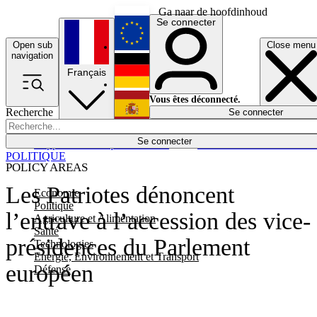
Ga naar de hoofdinhoud
Se connecter
Open sub
Close menu
English
navigation
Français
Deutsch
Vous êtes déconnecté.
Recherche
Se connecter
Español
Lumières éteintes
Se connecter
Rapporteur
Politique
Économie
Newsletters
Evénements
Em
POLITIQUE
POLICY AREAS
Les Patriotes dénoncent
Economie
Politique
l’entrave à l’accession des vice-
Agriculture et Alimentation
Santé
présidences du Parlement
Technologies
Energie, Environnement et Transport
européen
Défense