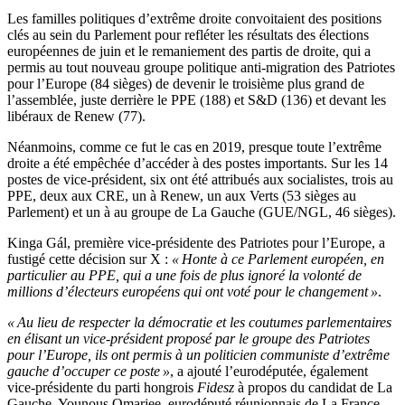
Les familles politiques d’extrême droite convoitaient des positions
clés au sein du Parlement pour refléter les résultats des élections
européennes de juin et le remaniement des partis de droite, qui a
permis au tout nouveau groupe politique anti-migration des Patriotes
pour l’Europe (84 sièges) de devenir le troisième plus grand de
l’assemblée, juste derrière le PPE (188) et S&D (136) et devant les
libéraux de Renew (77).
Néanmoins, comme ce fut le cas en 2019, presque toute l’extrême
droite a été empêchée d’accéder à des postes importants. Sur les 14
postes de vice-président, six ont été attribués aux socialistes, trois au
PPE, deux aux CRE, un à Renew, un aux Verts (53 sièges au
Parlement) et un à au groupe de La Gauche (GUE/NGL, 46 sièges).
Kinga Gál, première vice-présidente des Patriotes pour l’Europe, a
fustigé cette décision sur X :
« Honte à ce Parlement européen, en
particulier au PPE, qui a une fois de plus ignoré la volonté de
millions d’électeurs européens qui ont voté pour le changement »
.
« Au lieu de respecter la démocratie et les coutumes parlementaires
en élisant un vice-président proposé par le groupe des Patriotes
pour l’Europe, ils ont permis à un politicien communiste d’extrême
gauche d’occuper ce poste »
, a ajouté l’eurodéputée, également
vice-présidente du parti hongrois
Fidesz
à propos du candidat de La
Gauche, Younous Omarjee, eurodéputé réunionnais de La France