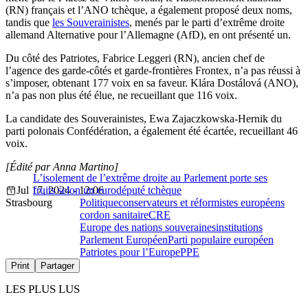
(RN) français et l’ANO tchèque, a également proposé deux noms,
tandis que
les Souverainistes
, menés par le parti d’extrême droite
allemand Alternative pour l’Allemagne (AfD), en ont présenté un.
Du côté des Patriotes, Fabrice Leggeri (RN), ancien chef de
l’agence des garde-côtés et garde-frontières Frontex, n’a pas réussi à
s’imposer, obtenant 177 voix en sa faveur. Klára Dostálová (ANO),
n’a pas non plus été élue, ne recueillant que 116 voix.
La candidate des Souverainistes, Ewa Zajaczkowska-Hernik du
parti polonais Confédération, a également été écartée, recueillant 46
voix.
[Édité par Anna Martino]
L’isolement de l’extrême droite au Parlement porte ses
Jul 17, 2024 - 12:06
fruits selon un eurodéputé tchèque
Strasbourg
Politique
conservateurs et réformistes européens
cordon sanitaire
CRE
Europe des nations souveraines
institutions
Parlement Européen
Parti populaire européen
Patriotes pour l’Europe
PPE
Print
Partager
LES PLUS LUS