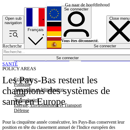
Ga naar de hoofdinhoud
Se connecter
Open sub
Close menu
English
navigation
Français
Deutsch
Vous êtes déconnecté.
Recherche
Se connecter
Español
Lumières éteintes
Se connecter
Rapporteur
Politique
Économie
Newsletters
Evénements
Em
SANTÉ
POLICY AREAS
Les Pays-Bas restent les
Economie
Politique
champions des systèmes de
Agriculture et Alimentation
Santé
santé en Europe
Technologies
Energie, Environnement et Transport
Défense
Pour la cinquième année consécutive, les Pays-Bas conservent leur
position en tête du classement annuel de l'Indice européen des