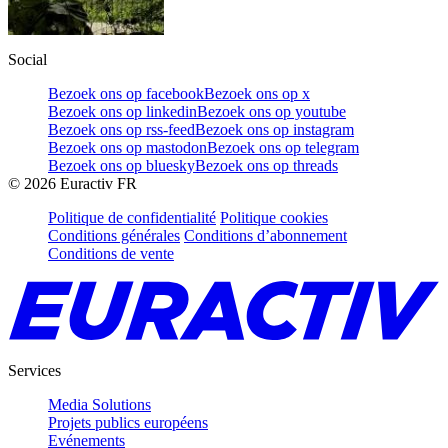
Social
Bezoek ons op facebook
Bezoek ons op x
Bezoek ons op linkedin
Bezoek ons op youtube
Bezoek ons op rss-feed
Bezoek ons op instagram
Bezoek ons op mastodon
Bezoek ons op telegram
Bezoek ons op bluesky
Bezoek ons op threads
©
2026
Euractiv FR
Politique de confidentialité
Politique cookies
Conditions générales
Conditions d’abonnement
Conditions de vente
Services
Media Solutions
Projets publics européens
Evénements