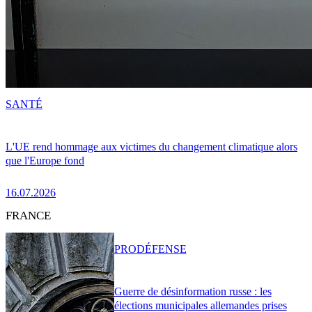
SANTÉ
L'UE rend hommage aux victimes du changement climatique alors
que l'Europe fond
16.07.2026
FRANCE
PRO
DÉFENSE
Guerre de désinformation russe : les
élections municipales allemandes prises