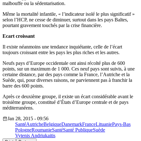
malbouffe ou la sédentarisation.
Même la mortalité infantile, « l’indicateur isolé le plus significatif »
selon l’HCP, ne cesse de diminuer, surtout dans les pays Baltes,
pourtant gravement touchés par la crise financière.
Ecart croissant
Il existe néanmoins une tendance inquiétante, celle de l’écart
toujours croissant entre les pays les plus riches et les autres.
Neufs pays d’Europe occidentale ont ainsi récolté plus de 600
points, sur un maximum de 1 000. Ces neuf pays sont suivis, à une
certaine distance, par des pays comme la France, l’Autriche et la
Suède, qui, pour diverses raisons, ne parviennent pas à franchir la
barre des 600 points.
Après ce deuxième groupe, il existe un écart considérable avant le
troisième groupe, constitué d’États d’Europe centrale et de pays
méditerranéens.
Jan 28, 2015 - 09:56
Santé
Autriche
Belgique
Danemark
France
Lituanie
Pays-Bas
Pologne
Roumanie
Santé
Santé Publique
Suède
Vytenis Andriukaitis