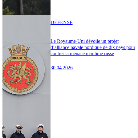
DÉFENSE
Le Royaume-Uni dévoile un projet
d’alliance navale nordique de dix pays pour
contrer la menace maritime russe
30.04.2026