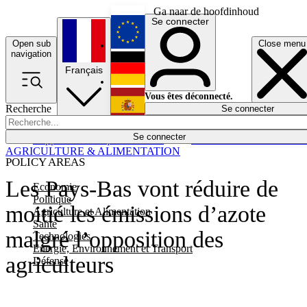
Ga naar de hoofdinhoud
Se connecter
Open sub
Close menu
English
navigation
Français
Deutsch
Vous êtes déconnecté.
Recherche
Se connecter
Español
Lumières éteintes
Se connecter
Rapporteur
Politique
Économie
Newsletters
Evénements
Em
AGRICULTURE & ALIMENTATION
POLICY AREAS
Les Pays-Bas vont réduire de
Economie
Politique
moitié les émissions d’azote
Agriculture et Alimentation
Santé
malgré l’opposition des
Technologies
Energie, Environnement et Transport
agriculteurs
Défense