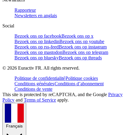
Rapporteur
Newsletters en anglais
Social
Bezoek ons op facebook
Bezoek ons op x
Bezoek ons op linkedin
Bezoek ons op youtube
Bezoek ons op rss-feed
Bezoek ons op instagram
Bezoek ons op mastodon
Bezoek ons op telegram
Bezoek ons op bluesky
Bezoek ons op threads
©
2026
Euractiv FR. All rights reserved.
Politique de confidentialité
Politique cookies
Conditions générales
Conditions d’abonnement
Conditions de vente
This site is protected by reCAPTCHA, and the Google
Privacy
Policy
and
Terms of Service
apply.
Français